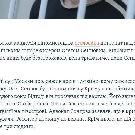
льська академія кіномистецтва
оголосила
патронат над
раїнським кінорежисером Олегом Сенцовим. Кіномитці
ня акція буде безстроковою, вона триватиме, поки Сен
й суд Москви продовжив арешт українському режисеро
оку. Олег Сенцов був затриманий у Криму співробітник
улого року. Відтоді він перебуває під вартою. Його зви
актів в Сімферополі, Ялті й Севастополі з метою дестабі
туації на півострові. Адвокат Сенцова заявляв, що в к
ували. Режисер провину не визнає. Крім нього, по цій 
е три людини.