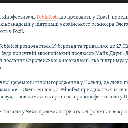
 кінофестиваль
Febiofest
, що проходить у Празі, приєд
кіноакадемії у підтримці українського режисера Олег
ть у Росії.
ebiofest розпочнеться 19 березня та триватиме до 27. Н
і буде присутній європейський продюсер Майк Дауні. Д
ті посланця Європейської кіноакадемії, яка підтримує 
а.
ічної церемонії кінонагородження у Польщі, де люди 
лами «Я – Олег Сенцов», а Febiofest приєднається із сво
ову», – повідомляють організатори кінофестивалю у П
естивалю у Чехії продемонструють 159 фільмів з 56 країн