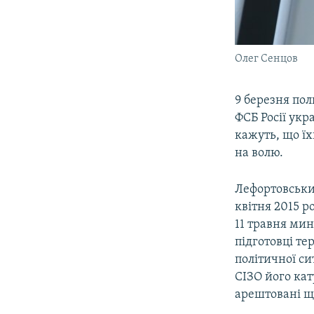
Олег Сенцов
9 березня по
ФСБ Росії ук
кажуть, що їх
на волю.
Лефортовськи
квітня 2015 р
11 травня мин
підготовці тер
політичної си
СІЗО його кат
арештовані щ