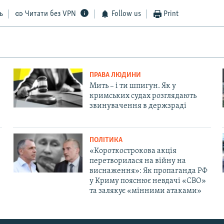
ь
Читати без VPN
Follow us
Print
ПРАВА ЛЮДИНИ
Мить – і ти шпигун. Як у
кримських судах розглядають
звинувачення в держзраді
ПОЛІТИКА
«Короткострокова акція
перетворилася на війну на
виснаження»: Як пропаганда РФ
у Криму пояснює невдачі «СВО»
та залякує «мінними атаками»