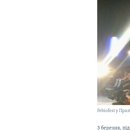
Febiofest у Праз
3 березня, пі