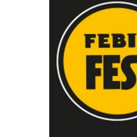
ВІДЕОУРОКИ «ELIFBE»
СВІДЧЕННЯ ОКУПАЦІЇ
УКРАЇНСЬКА ПРОБЛЕМА КРИМУ
ІНФОГРАФІКА