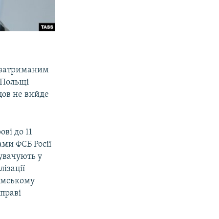
 затриманим
 Польщі
цов не вийде
ві до 11
ами ФСБ Росії
нувачують у
лізації
римському
справі