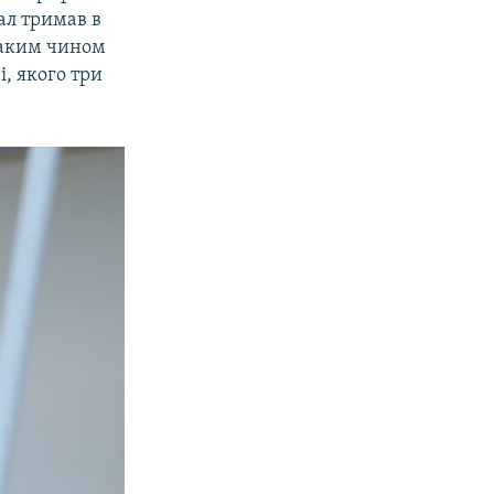
ал тримав в
 Таким чином
, якого три