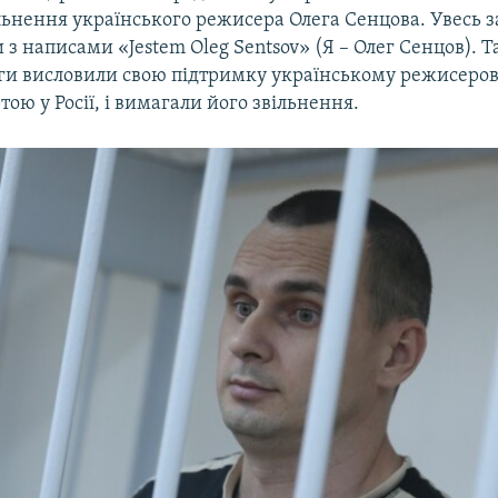
льнення українського режисера Олега Сенцова. Увесь з
 з написами «Jestem Oleg Sentsov» (Я – Олег Сенцов).
еги висловили свою підтримку українському режисерові
тою у Росії, і вимагали його звільнення.