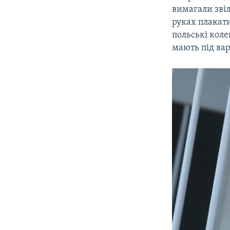
вимагали зві
руках плакати
польські кол
мають під вар