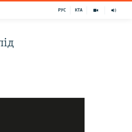
РУС
КТА
під