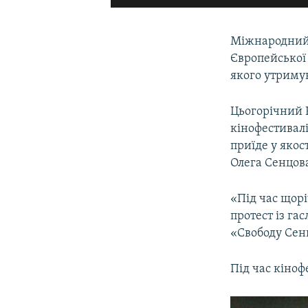
Міжнародний
Європейської 
якого утримую
Цьогорічний F
кінофестивал
приїде у якос
Олега Сенцов
«Під час щор
протест із гас
«Свободу Сенц
Під час кіноф