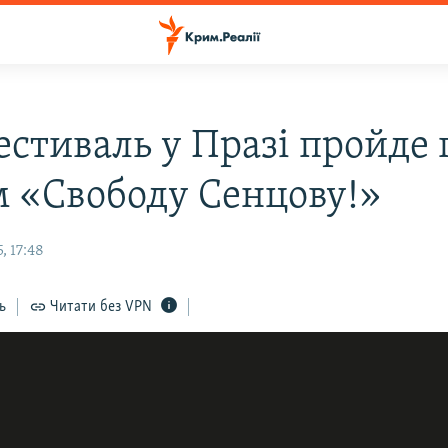
естиваль у Празі пройде 
м «Свободу Сенцову!»
, 17:48
ь
Читати без VPN