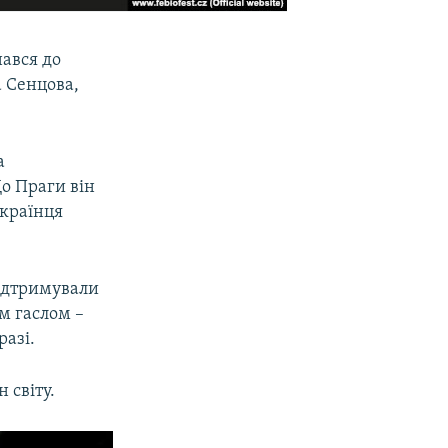
нався до
а Сенцова,
а
о Праги він
українця
підтримували
їм гаслом –
разі.
 світу.