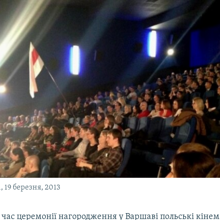
і, 19 березня, 2013
д час церемонії нагородження у Варшаві польські кіне