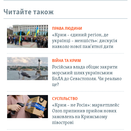
Читайте також
ПРАВА ЛЮДИНИ
«Крим – єдиний регіон, де
українці – меншість»: дискусія
навколо нової пам'ятної дати
ВІЙНА ТА КРИМ
Російська влада обіцяє закрити
морський шлях українським
БпЛА до Севастополя. Чи реально
це?
СУСПІЛЬСТВО
«Крим – не Росія»: маркетплейс
Ozon припинив прийом нових
замовлень на Кримському
півострові