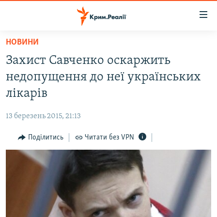
Доступність
посилання
Перейти
НОВИНИ
до
НОВИНИ
Захист Савченко оскаржить
основного
ВОДА.КРИМ
матеріалу
недопущення до неї українських
ВІДЕО ТА ФОТО
Перейти
лікарів
до
ПОЛІТИКА
основної
13 березень 2015, 21:13
БЛОГИ
навігації
Перейти
Поділитись
Читати без VPN
ПОГЛЯД
до
ІНТЕРВ'Ю
пошуку
ВСЕ ЗА ДЕНЬ
СПЕЦПРОЕКТИ
ЯК ОБІЙТИ БЛОКУВАННЯ
ДЕПОРТАЦІЯ