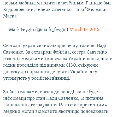
новым любимым политзаключённым. Раньше был
Ходорковский, теперь Савченко. Типа "Железная
Маска"
— Mark Feygin (@mark_feygin)
March 13, 2015
Сьогодні українських лікарів не пустили до Надії
Савченко. За словарми Фейгіна, сестра Савченко
разом із медиками і консулом України понад шість
годин просиділи під вікнами СІЗО, очікуючи
допуску до народного депутата України, яку
утримують у російські в’язниці.
За його словами, відтак до понеділка не буде
інформації про стан Надії Савченко, «і питання
відновлення голодування 16-го стає критичним».
Медики могли відмовити льотчицю поновлювати