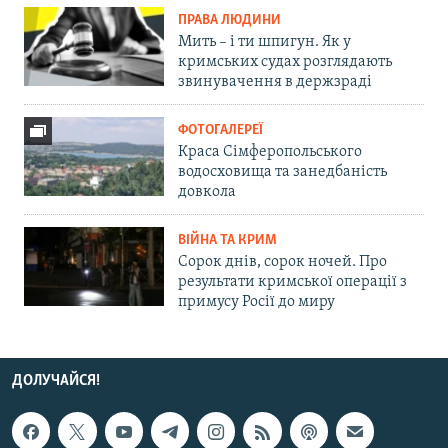
ПРАВА ЛЮДИНИ
Мить – і ти шпигун. Як у
кримських судах розглядають
звинувачення в держзраді
ФОТОГАЛЕРЕЇ
Краса Сімферопольського
водосховища та занедбаність
довкола
ВІЙНА ТА КРИМ
Сорок днів, сорок ночей. Про
результати кримської операції з
примусу Росії до миру
ДОЛУЧАЙСЯ!