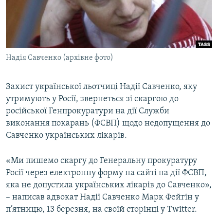
ВІДЕОУРОКИ «ELIFBE»
Русский
СВІДЧЕННЯ ОКУПАЦІЇ
Qırımtatar
УКРАЇНСЬКА ПРОБЛЕМА КРИМУ
Надія Савченко (архівне фото)
ДОЛУЧАЙСЯ!
ІНФОГРАФІКА
Захист української льотчиці Надії Савченко, яку
утримують у Росії, звернеться зі скаргою до
Усі сайти RFE/RL
російської Генпрокуратури на дії Служби
виконання покарань (ФСВП) щодо недопущення до
Савченко українських лікарів.
«Ми пишемо скаргу до Генеральну прокуратуру
Росії через електронну форму на сайті на дії ФСВП,
яка не допустила українських лікарів до Савченко»,
– написав адвокат Надії Савченко Марк Фейгін у
п’ятницю, 13 березня, на своїй сторінці у Twitter.