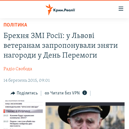
Доступність
посилання
Перейти
ПОЛІТИКА
до
НОВИНИ
Брехня ЗМІ Росії: у Львові
основного
ВОДА.КРИМ
матеріалу
ветеранам запропонували зняти
ВІДЕО ТА ФОТО
Перейти
нагороди у День Перемоги
до
ПОЛІТИКА
основної
Радіо Свобода
БЛОГИ
навігації
Перейти
14 березень 2015, 09:01
ПОГЛЯД
до
ІНТЕРВ'Ю
Поділитись
Читати без VPN
пошуку
ВСЕ ЗА ДЕНЬ
СПЕЦПРОЕКТИ
ЯК ОБІЙТИ БЛОКУВАННЯ
ДЕПОРТАЦІЯ