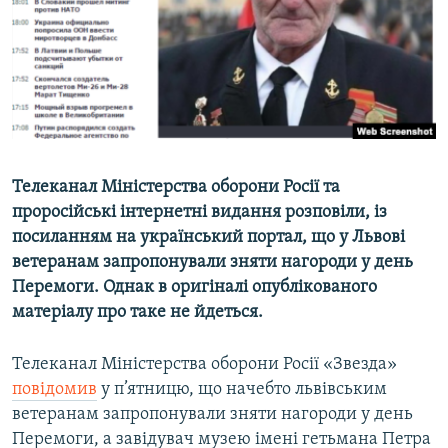
ВІДЕОУРОКИ «ELIFBE»
Русский
СВІДЧЕННЯ ОКУПАЦІЇ
Qırımtatar
УКРАЇНСЬКА ПРОБЛЕМА КРИМУ
ДОЛУЧАЙСЯ!
ІНФОГРАФІКА
Телеканал Міністерства оборони Росії та
проросійські інтернетні видання розповіли, із
Усі сайти RFE/RL
посиланням на український портал, що у Львові
ветеранам запропонували зняти нагороди у день
Перемоги. Однак в оригіналі опублікованого
матеріалу про таке не йдеться.
Телеканал Міністерства оборони Росії «Звезда»
повідомив
у п’ятницю, що начебто львівським
ветеранам запропонували зняти нагороди у день
Перемоги, а завідувач музею імені гетьмана Петра