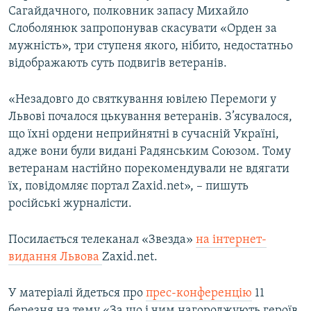
Сагайдачного, полковник запасу Михайло
Слоболянюк запропонував скасувати «Орден за
мужність», три ступеня якого, нібито, недостатньо
відображають суть подвигів ветеранів.
«Незадовго до святкування ювілею Перемоги у
Львові почалося цькування ветеранів. З’ясувалося,
що їхні ордени неприйнятні в сучасній Україні,
адже вони були видані Радянським Союзом. Тому
ветеранам настійно порекомендували не вдягати
їх, повідомляє портал Zaxid.net», – пишуть
російські журналісти.
Посилається телеканал «Звезда»
на інтернет-
видання Львова
Zaxid.net.
У матеріалі йдеться про
прес-конференцію
11
березня на тему «За що і чим нагороджують героїв