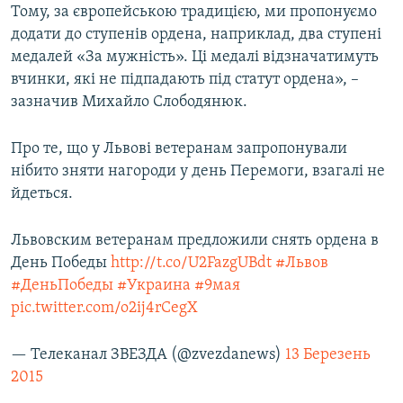
Тому, за європейською традицією, ми пропонуємо
додати до ступенів ордена, наприклад, два ступені
медалей «За мужність». Ці медалі відзначатимуть
вчинки, які не підпадають під статут ордена», –
зазначив Михайло Слободянюк.
Про те, що у Львові ветеранам запропонували
нібито зняти нагороди у день Перемоги, взагалі не
йдеться.​
Львовским ветеранам предложили снять ордена в
День Победы
http://t.co/U2FazgUBdt
#Львов
#ДеньПобеды
#Украина
#9мая
pic.twitter.com/o2ij4rCegX
— Телеканал ЗВЕЗДА (@zvezdanews)
13 Березень
2015