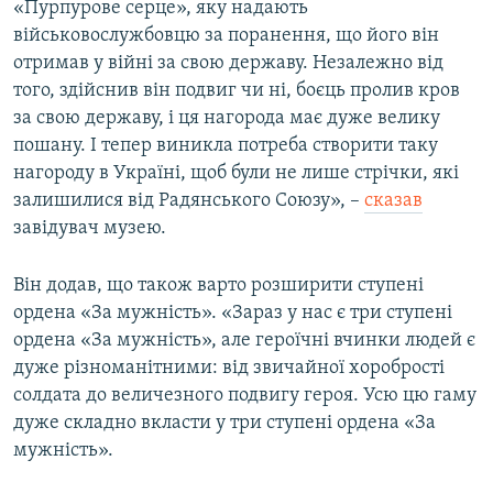
«Пурпурове серце», яку надають
військовослужбовцю за поранення, що його він
отримав у війні за свою державу. Незалежно від
того, здійснив він подвиг чи ні, боєць пролив кров
за свою державу, і ця нагорода має дуже велику
пошану. І тепер виникла потреба створити таку
нагороду в Україні, щоб були не лише стрічки, які
залишилися від Радянського Союзу», –
сказав
завідувач музею.
Він додав, що також варто розширити ступені
ордена «За мужність». «Зараз у нас є три ступені
ордена «За мужність», але героїчні вчинки людей є
дуже різноманітними: від звичайної хоробрості
солдата до величезного подвигу героя. Усю цю гаму
дуже складно вкласти у три ступені ордена «За
мужність».