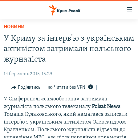
Доступність
посилання
Перейти
НОВИНИ
до
НОВИНИ
У Криму за інтерв'ю з українським
основного
ВОДА.КРИМ
матеріалу
активістом затримали польського
ВІДЕО ТА ФОТО
Перейти
журналіста
до
ПОЛІТИКА
основної
14 березень 2015, 15:29
БЛОГИ
навігації
Перейти
Поділитись
Читати без VPN
ПОГЛЯД
до
У Сімферополі «самооборона» затримала
ІНТЕРВ'Ю
пошуку
журналіста польського телеканалу
Polsat News
ВСЕ ЗА ДЕНЬ
Томаша Кулаковського, який намагався записати
СПЕЦПРОЕКТИ
інтерв'ю з українським активістом Олександром
Кравченком. Польського журналіста відвезли до
ЯК ОБІЙТИ БЛОКУВАННЯ
ДЕПОРТАЦІЯ
управління МВС, але після перевірки документів