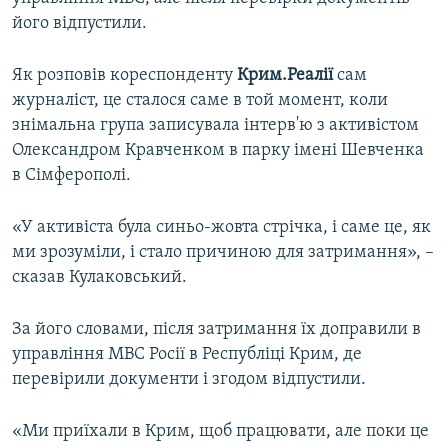
ВІДЕОУРОКИ «ELIFBE»
його відпустили.
Русский
СВІДЧЕННЯ ОКУПАЦІЇ
Qırımtatar
Як розповів кореспонденту
Крим.Реалії
сам
УКРАЇНСЬКА ПРОБЛЕМА КРИМУ
журналіст, це сталося саме в той момент, коли
знімальна група записувала інтерв'ю з активістом
ДОЛУЧАЙСЯ!
ІНФОГРАФІКА
Олександром Кравченком в парку імені Шевченка
в Сімферополі.
Усі сайти RFE/RL
«У активіста була синьо-жовта стрічка, і саме це, як
ми зрозуміли, і стало причиною для затримання», –
сказав Кулаковський.
За його словами, після затримання їх доправили в
управління МВС Росії в Республіці Крим, де
перевірили документи і згодом відпустили.
«Ми приїхали в Крим, щоб працювати, але поки це