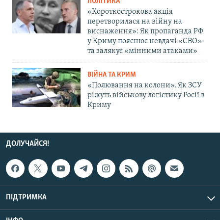
ПОЛІТИКА
«Короткострокова акція
перетворилася на війну на
виснаження»: Як пропаганда РФ
у Криму пояснює невдачі «СВО»
та залякує «мінними атаками»
ВІЙНА ТА КРИМ
«Полювання на колони». Як ЗСУ
ріжуть військову логістику Росії в
Криму
ДОЛУЧАЙСЯ!
ПІДТРИМКА