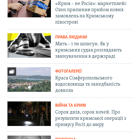
«Крим – не Росія»: маркетплейс
Ozon припинив прийом нових
замовлень на Кримському
півострові
ПРАВА ЛЮДИНИ
Мить – і ти шпигун. Як у
кримських судах розглядають
звинувачення в держзраді
ФОТОГАЛЕРЕЇ
Краса Сімферопольського
водосховища та занедбаність
довкола
ВІЙНА ТА КРИМ
Сорок днів, сорок ночей. Про
результати кримської операції з
примусу Росії до миру