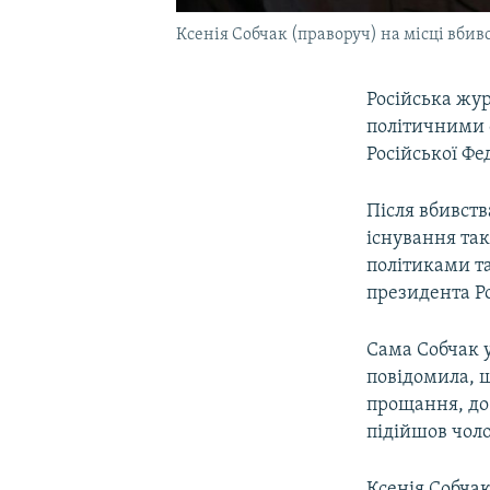
Ксенія Собчак (праворуч) на місці вбив
Російська жур
політичними 
Російської Фе
Після вбивств
існування та
політиками т
президента Р
Сама Собчак у
повідомила, щ
прощання, до 
підійшов чол
Ксенія Собчак