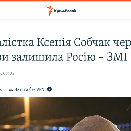
лістка Ксенія Собчак чер
зи залишила Росію – ЗМІ
5, 09:02
ь
Читати без VPN