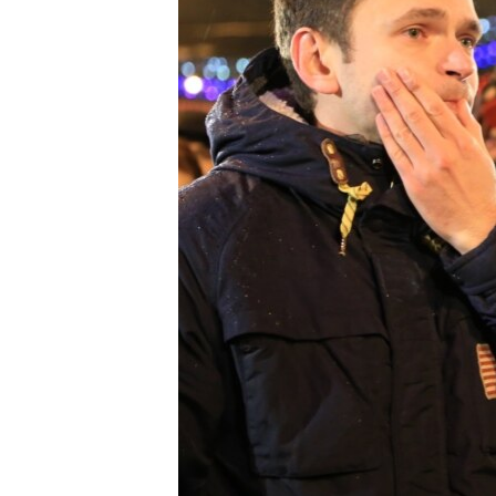
ВІДЕОУРОКИ «ELIFBE»
СВІДЧЕННЯ ОКУПАЦІЇ
УКРАЇНСЬКА ПРОБЛЕМА КРИМУ
ІНФОГРАФІКА