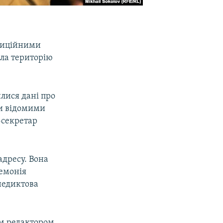
озиційними
ла територію
илися дані про
ми відомими
-секретар
адресу. Вона
ремонія
недиктова
ним редактором