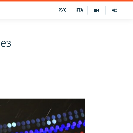
РУС
КТА
ез