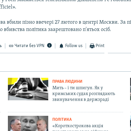
iciel».
а вбили пізно ввечері 27 лютого в центрі Москви. За п
о вбивства політика заарештовано п'ятьох осіб.
ь
Читати без VPN
Follow us
Print
ПРАВА ЛЮДИНИ
Мить – і ти шпигун. Як у
кримських судах розглядають
звинувачення в держзраді
ПОЛІТИКА
«Короткострокова акція