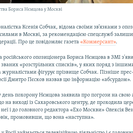
ства Бориса Нємцова у Москві
налістка Ксенія Собчак, відома своїми зв’язками з оп
силами в Москві, за рекомендацією спецслужб залиши
дерації. Про це повідомляє газета
«Коммерсант»
.
а російського опозиціонера Бориса Нємцова в ЗМІ з'яв
к званих «розстрільних списків», у яких поряд з інши
а журналістами фігурує прізвище Собчак. Пізніше прес
осії Дмитро Пєсков назвав цю інформацію «абсурдом».
 день похорону Нємцова заявила про погрози на свою 
о на виході із Сахаровського центру, де проходила це
неї і до головного редактора «Ехо Москви» Олексія Ве
овік, промовивши, що вона «наступна».
 у Росії займається телевізійною діяльністю і є голов