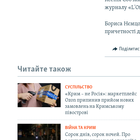
журналу «L'Off
Бориса Нємцов
причетності д
Поділитис
Читайте також
СУСПІЛЬСТВО
«Крим – не Росія»: маркетплейс
Ozon припинив прийом нових
замовлень на Кримському
півострові
ВІЙНА ТА КРИМ
Сорок днів, сорок ночей. Про