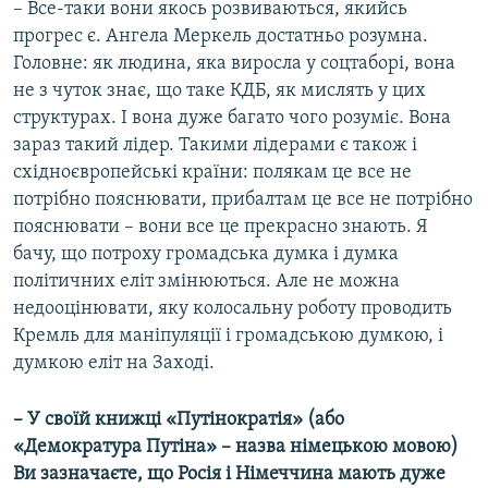
– Все-таки вони якось розвиваються, якийсь
прогрес є. Ангела Меркель достатньо розумна.
Головне: як людина, яка виросла у соцтаборі, вона
не з чуток знає, що таке КДБ, як мислять у цих
структурах. І вона дуже багато чого розуміє. Вона
зараз такий лідер. Такими лідерами є також і
східноєвропейські країни: полякам це все не
потрібно пояснювати, прибалтам це все не потрібно
пояснювати – вони все це прекрасно знають. Я
бачу, що потроху громадська думка і думка
політичних еліт змінюються. Але не можна
недооцінювати, яку колосальну роботу проводить
Кремль для маніпуляції і громадською думкою, і
думкою еліт на Заході.
– У своїй книжці «Путінократія» (або
«Демократура Путіна» – назва німецькою мовою)
Ви зазначаєте, що Росія і Німеччина мають дуже