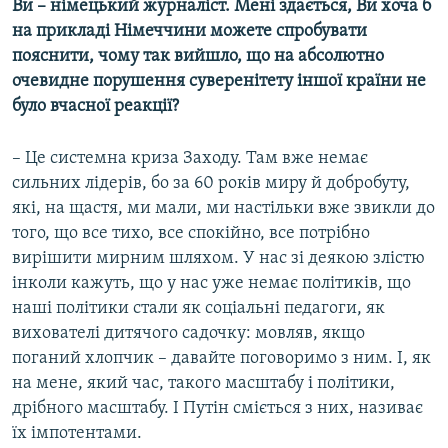
Ви – німецький журналіст. Мені здається, Ви хоча б
на прикладі Німеччини можете спробувати
пояснити, чому так вийшло, що на абсолютно
очевидне порушення суверенітету іншої країни не
було вчасної реакції?
– Це системна криза Заходу. Там вже немає
сильних лідерів, бо за 60 років миру й добробуту,
які, на щастя, ми мали, ми настільки вже звикли до
того, що все тихо, все спокійно, все потрібно
вирішити мирним шляхом. У нас зі деякою злістю
інколи кажуть, що у нас уже немає політиків, що
наші політики стали як соціальні педагоги, як
вихователі дитячого садочку: мовляв, якщо
поганий хлопчик – давайте поговоримо з ним. І, як
на мене, який час, такого масштабу і політики,
дрібного масштабу. І Путін сміється з них, називає
їх імпотентами.