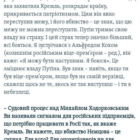
яка захватила Кремль, розкрадає країну,
прикривається патріотизмом. Цим він явно
переступив межу, і його вбивство – це знак, що цю
межу не можна переступати. Путін тримає свою
владу на страху. І цей страх тепер значно більший,
всі бояться. Я зустрічався з Альфредом Кохом
(колишнім російським віце-прем’єром – ред.), він
каже: «Я можу бути наступним. Я боюся». Це
зміцнює владу Путіна. Був знак – навіть, якщо ти
був віце-прем’єром, якщо був на самій верхівці,
скажеш щось не те, якось не так виступиш – і ти в
небезпеці.
– Судовий процес над Михайлом Ходорковським
Ви називали сигналом для російських підприємців,
що потрібно працювати в Росії так, як вкаже
Кремль. Ви кажете, що вбивство Нємцова – це
сигнал. Для кого? Для опозиціонерів чи для