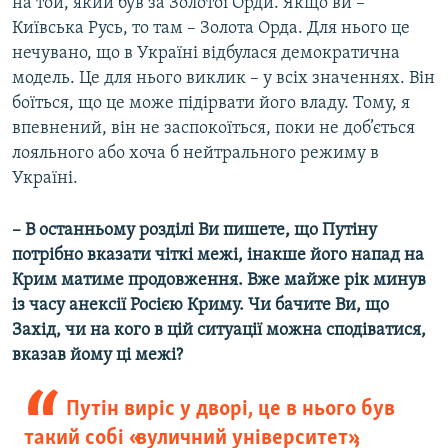
на той, який був за Золотої Орди. Якщо ви –
Київська Русь, то там – Золота Орда. Для нього це
нечувано, що в Україні відбулася демократична
модель. Це для нього виклик – у всіх значеннях. Він
боїться, що це може підірвати його владу. Тому, я
впевнений, він не заспокоїться, поки не доб’ється
лояльного або хоча б нейтрального режиму в
Україні.
– В останньому розділі Ви пишете, що Путіну
потрібно вказати чіткі межі, інакше його напад на
Крим матиме продовження. Вже майже рік минув
із часу анексії Росією Криму. Чи бачите Ви, що
Захід, чи на кого в цій ситуації можна сподіватися,
вказав йому ці межі?
Путін виріс у дворі, це в нього був
такий собі «вуличний університет»,