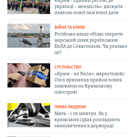
«Крим – єдиний регіон, де
українці – меншість»: дискусія
навколо нової пам'ятної дати
ВІЙНА ТА КРИМ
Російська влада обіцяє закрити
морський шлях українським
БпЛА до Севастополя. Чи реально
це?
СУСПІЛЬСТВО
«Крим – не Росія»: маркетплейс
Ozon припинив прийом нових
замовлень на Кримському
півострові
ПРАВА ЛЮДИНИ
Мить – і ти шпигун. Як у
кримських судах розглядають
звинувачення в держзраді