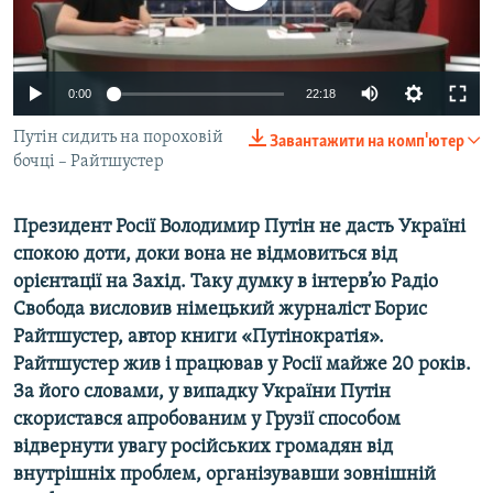
ВІДЕОУРОКИ «ELIFBE»
Русский
СВІДЧЕННЯ ОКУПАЦІЇ
Qırımtatar
0:00
22:18
УКРАЇНСЬКА ПРОБЛЕМА КРИМУ
ДОЛУЧАЙСЯ!
Путін сидить на пороховій
ІНФОГРАФІКА
Завантажити на комп'ютер
бочці – Райтшустер
Президент Росії Володимир Путін не дасть Україні
Усі сайти RFE/RL
спокою доти, доки вона не відмовиться від
орієнтації на Захід. Таку думку в інтерв’ю Радіо
Свобода висловив німецький журналіст Борис
Райтшустер, автор книги «Путінократія».
Райтшустер жив і працював у Росії майже 20 років.
За його словами, у випадку України Путін
скористався апробованим у Грузії способом
відвернути увагу російських громадян від
внутрішніх проблем, організувавши зовнішній