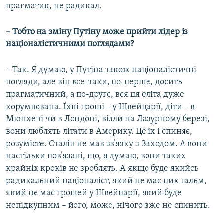
прагматик, не радикал.
– Тобто на зміну Путіну може прийти лідер із
націоналістичними поглядами?
– Так. Я думаю, у Путіна також націоналістичні
погляди, але він все-таки, по-перше, досить
прагматичний, а по-друге, вся ця еліта дуже
корумпована. Їхні гроші – у Швейцарії, діти – в
Мюнхені чи в Лондоні, вілли на Лазурному березі,
вони люблять літати в Америку. Це їх і спиняє,
розумієте. Сталін не мав зв’язку з Заходом. А вони
настільки пов’язані, що, я думаю, вони таких
крайніх кроків не зроблять. А якщо буде якийсь
радикальний націоналіст, який не має цих гальм,
який не має грошей у Швейцарії, який буде
непідкупним – його, може, нічого вже не спинить.