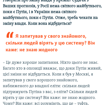
говорити про зміну влади у Кремлі? Судячи з
Ваших прогнозів, у Росії нема світлого майбутнього,
поки є Путін, і в України нема світлого
майбутнього, поки є Путін. Отже, треба чекати на
зміну влади. Коли вона відбудеться?
Я запитував у свого знайомого,
скільки людей вірять у цю систему? Він
каже: не знаю жодного
– Це дуже хороше запитання. Ніхто цього не знає.
Багато хто в опозиції вважає, що доки Путін живий,
цієї зміни не відбудеться. Коли я був у Москві, я
запитував у свого хорошого знайомого,
наближеного до владної еліти: скільки людей
підтримують Путіна з вас, з еліти? Скільки людей
вірять у цю систему? Він каже: не знаю жодного.
Чому? Він каже: всі розуміють, що це – туфта,