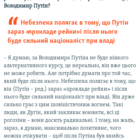
Володимир Путін?
Небезпека полягає в тому, що Путін
зараз «прокладе рейки» і після нього
буде сильний націоналіст при владі
– Я думаю, за Володимира Путіна не буде ніякого
альтернативного курсу, це нереально, він вже цього
не може робити. Але потрібно думати про той час,
який буде після нього. Небезпека полягає в тому, що
він (Путін – ред.) зараз «прокладе рейки» і після
нього буде сильний націоналіст при владі. Він дуже
сильно грає з цим шовіністичним вогнем. Такі
люди, як Дугін, який закликає воювати, всі ці
рогозіни – вони досить радикальні. І тому, на жаль,
зараз, я думаю, максимально позитивне, чого
можна очікувати – щоб після Путіна був якийсь