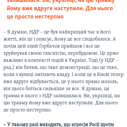
залишилася. Ви, українці, на цю травму
йому вже вдруге наступили. Для нього
це просто нестерпно
– Я думаю, НДР – це був найкращий час в його
житті, він це і описує, йому це все сподобалося. А
потім цей злий Горбачов прийшов і все це
зруйнував своєю гласністю, перебудовою. Це дуже
важливо в контексті подій в Україні. Тоді (у НДР –
ред.) він бачив, що таке демонстрації, що це таке,
коли з вулиці змітають владу. І коли це в Києві тепер
вже вдруге відбувається, це у нього прямо мозоль,
він цього боїться сильніше за все. Я думаю, ця
травма в нього з НДР залишилася. Ви, українці, на
цю травму йому вже вдруге наступили. Для нього
це просто нестерпно.
– У такому разі виходить, що агресія Росії проти