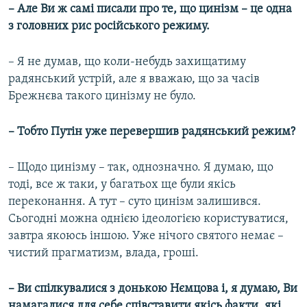
– Але Ви ж самі писали про те, що цинізм – це одна
з головних рис російського режиму.
– Я не думав, що коли-небудь захищатиму
радянський устрій, але я вважаю, що за часів
Брежнєва такого цинізму не було.
– Тобто Путін уже перевершив радянський режим?
– Щодо цинізму – так, однозначно. Я думаю, що
тоді, все ж таки, у багатьох ще були якісь
переконання. А тут – суто цинізм залишився.
Сьогодні можна однією ідеологією користуватися,
завтра якоюсь іншою. Уже нічого святого немає –
чистий прагматизм, влада, гроші.
– Ви спілкувалися з донькою Нємцова і, я думаю, Ви
намагалися для себе співставити якісь факти, які