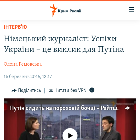
Доступність
посилання
Перейти
ІНТЕРВ'Ю
до
НОВИНИ
Німецький журналіст: Успіхи
основного
ВОДА.КРИМ
матеріалу
України – це виклик для Путіна
ВІДЕО ТА ФОТО
Перейти
до
Олена Ремовська
ПОЛІТИКА
основної
16 березень 2015, 13:17
БЛОГИ
навігації
Перейти
ПОГЛЯД
Поділитись
Читати без VPN
до
ІНТЕРВ'Ю
пошуку
Путін сидить на пороховій бочці – Райтшустер
ВСЕ ЗА ДЕНЬ
СПЕЦПРОЕКТИ
ЯК ОБІЙТИ БЛОКУВАННЯ
ДЕПОРТАЦІЯ
No media source currently available