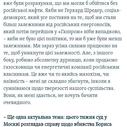
вже були розрахунки, що ми могли б обійтися без
російської нафти. Якби не Герхард Шредер, соціал-
демократ, який усе поставив на те, щоб ми стали
більш залежними від російських енергоносіїв,
який потім перейшов у «Газпром» ніби випадково,
– якби не було цієї політики, то ми б уже були менш
залежними. Ми зараз усіма силами працюємо на
те, щоб уникнути цієї залежності. Але, з іншого
боку, робимо абсолютну дурницю, коли продаємо
газосховища чи енергетичні компанії російським
власникам. Це вже чи то якийсь мазохізм, чи
наївність – мені це складно збагнути, інколи я
сумніваюся щодо тверезості нашого суспільства.
Вони, як мені здається, не хочуть бачити
очевидного.
– Ще одна актуальна тема: цього тижня суд у
Москві розглядав справу щодо вбивства Бориса