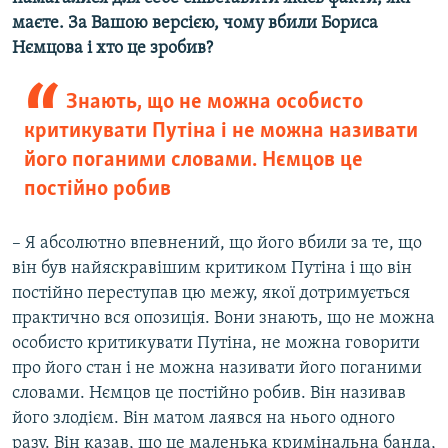
маєте. За Вашою версією, чому вбили Бориса
Нємцова і хто це зробив?
Знають, що не можна особисто
критикувати Путіна і не можна називати
його поганими словами. Нємцов це
постійно робив
– Я абсолютно впевнений, що його вбили за те, що
він був найяскравішим критиком Путіна і що він
постійно переступав цю межу, якої дотримується
практично вся опозиція. Вони знають, що не можна
особисто критикувати Путіна, не можна говорити
про його стан і не можна називати його поганими
словами. Нємцов це постійно робив. Він називав
його злодієм. Він матом лаявся на нього одного
разу. Він казав, що це маленька кримінальна банда,