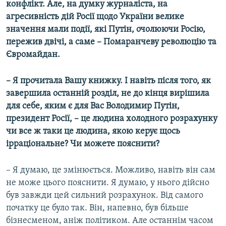
конфлікт. Але, на думку журналіста, на
агресивність дій Росії щодо України велике
значення мали події, які Путін, очолюючи Росію,
пережив двічі, а саме – Помаранчеву революцію та
Євромайдан.
– Я прочитала Вашу книжку. І навіть після того, як
завершила останній розділ, не до кінця вирішила
для себе, яким є для Вас Володимир Путін,
президент Росії, – це людина холодного розрахунку
чи все ж таки це людина, якою керує щось
ірраціональне? Чи можете пояснити?
– Я думаю, це змінюється. Можливо, навіть він сам
не може цього пояснити. Я думаю, у нього дійсно
був завжди цей сильний розрахунок. Від самого
початку це було так. Він, напевно, був більше
бізнесменом, аніж політиком. Але останнім часом