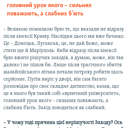
головний урок якого – сильних
поважають, а слабких б’ють
– Великою помилкою було те, що вказали не відразу
після анексії Криму. Наслідки цього ми вже бачимо.
Це – Донецьк, Луганськ, це, не дай Боже, може
стати ще й Маріуполь. Якби відразу після анексії
було вжито рішучих заходів, я думаю, може, він так
далеко і не пішов би. Лише після трагічного збиття
малайзійського літака почали потроху робити щось
серйозне. Путін виріс у дворі, він сам багато
розповідав про своє складне дитинство, казав, що
це в нього був такий собі «вуличний університет»,
головний урок якого – сильних поважають, а
слабких б’ють. Захід поводиться як слабкий.
– У чому тоді причина цієї нерішучості Заходу? Ось