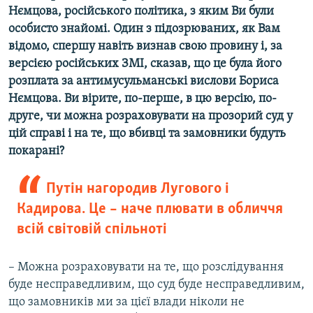
Нємцова, російського політика, з яким Ви були
особисто знайомі. Один з підозрюваних, як Вам
відомо, спершу навіть визнав свою провину і, за
версією російських ЗМІ, сказав, що це була його
розплата за антимусульманські вислови Бориса
Нємцова. Ви вірите, по-перше, в цю версію, по-
друге, чи можна розраховувати на прозорий суд у
цій справі і на те, що вбивці та замовники будуть
покарані?
Путін нагородив Лугового і
Кадирова. Це – наче плювати в обличчя
всій світовій спільноті
– Можна розраховувати на те, що розслідування
буде несправедливим, що суд буде несправедливим,
що замовників ми за цієї влади ніколи не