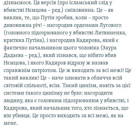
дізнаємося. Ця версія (про ісламський слід у
вбивстві Нємцова – ред.) сміховинна. Це – як
виклик, те, що Путін зробив, коли – просто
дивовижна річ! – нагородив орденами Лугового
(головного підозрюваного у вбивстві Литвиненка,
критика Путіна), і нагородив Кадирова, який є
фактично начальником цього чоловіка (Заура
Дадаєва – ред.), який зізнався, що нібито вбив
Нємцова, і якого Кадиров відразу ж назвав
справжнім патріотом. Це ж виходить за всі межі! Це
такий виклик! Це – наче плювати в обличчя всій
світовій спільноті, всім. Такий цинізм, навіть за цієї
системи такого цинізму не було: нагородити
людину, яка є головним підозрюваним у вбивстві, і
Кадирова, який начальник того, хто зізнається, що
він убивця. Це просто виходить за всі межі, як на
мене.