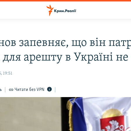
ов запевняє, що він патр
 для арешту в Україні не
, 19:51
ь
Читати без VPN