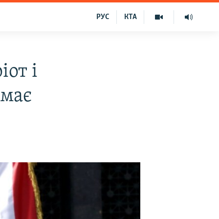
РУС
КТА
іот і
 має