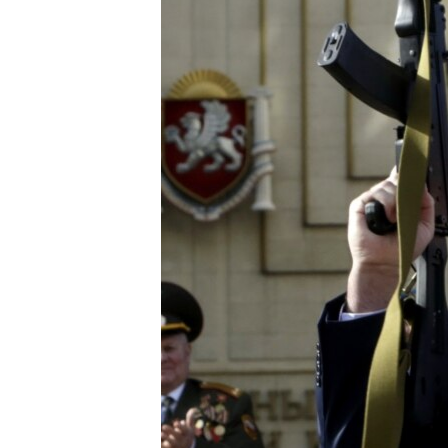
ВІДЕОУРОКИ «ELIFBE»
СВІДЧЕННЯ ОКУПАЦІЇ
УКРАЇНСЬКА ПРОБЛЕМА КРИМУ
ІНФОГРАФІКА