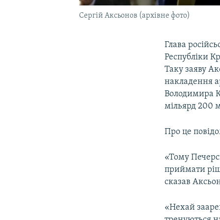
Сергій Аксьонов (архівне фото)
Глава російсь
Республіки К
Таку заяву А
накладення а
Володимира К
мільярд 200 м
Про це повід
«Тому Печерс
приймати ріш
сказав Аксьо
«Нехай заареш
тренуються на