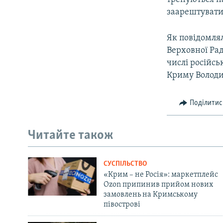
заарештувати 
Як повідомля
Верховної Рад
числі російсь
Криму Володи
Поділитис
Читайте також
СУСПІЛЬСТВО
«Крим – не Росія»: маркетплейс
Ozon припинив прийом нових
замовлень на Кримському
півострові