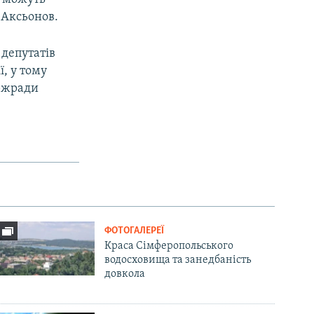
в Аксьонов.
 депутатів
, у тому
ержради
ФОТОГАЛЕРЕЇ
Краса Сімферопольського
водосховища та занедбаність
довкола