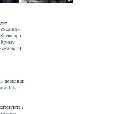
цтво
 України».
 Києва про
и Криму
 сумою в 1
», перш ніж
ників», –
ештовують і
м можуть