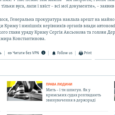
тільки вуса, лапи і хвіст – всі мої документи», – заяви
лося, Генеральна прокуратура наклала арешт на майно
и Криму і нинішніх керівників органів влади автономії
кого глави уряду Криму Сергія Аксьонова та голови Д
мира Константинова.
ь
Читати без VPN
Follow us
Print
ПРАВА ЛЮДИНИ
Мить – і ти шпигун. Як у
кримських судах розглядають
звинувачення в держзраді