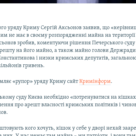
ого уряду Криму Сергій Аксьонов заявив, що «керівни
рим не має в своєму розпорядженні майна на території
ксьонов зробив, коментуючи рішення Печерського суду
решту на його майно, а також майно голови Держрад
онстантинова і низки кримських депутатів, загальною
ільйонів гривень.
омляє «рупор» уряду Криму сайт
Кримінформ
.
ькому суду Києва необхідно «потренуватися на кішках
ення про арешт власності кримських політиків і чинов
нов.
товують кого хочуть, кішок у себе у дворі нехай заар
 них. У нас немає там майна – ми патріоти, і вони та