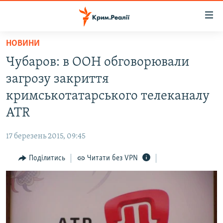
Доступність
посилання
Перейти
НОВИНИ
до
НОВИНИ
Чубаров: в ООН обговорювали
основного
ВОДА.КРИМ
матеріалу
загрозу закриття
ВІДЕО ТА ФОТО
Перейти
кримськотатарського телеканалу
до
ПОЛІТИКА
АТR
основної
БЛОГИ
навігації
17 березень 2015, 09:45
Перейти
ПОГЛЯД
до
Поділитись
Читати без VPN
ІНТЕРВ'Ю
пошуку
ВСЕ ЗА ДЕНЬ
СПЕЦПРОЕКТИ
ЯК ОБІЙТИ БЛОКУВАННЯ
ДЕПОРТАЦІЯ