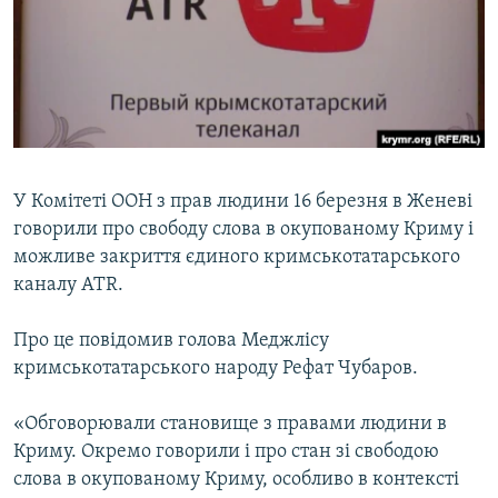
ВІДЕОУРОКИ «ELIFBE»
Русский
СВІДЧЕННЯ ОКУПАЦІЇ
Qırımtatar
УКРАЇНСЬКА ПРОБЛЕМА КРИМУ
ДОЛУЧАЙСЯ!
ІНФОГРАФІКА
У Комітеті ООН з прав людини 16 березня в Женеві
говорили про свободу слова в окупованому Криму і
Усі сайти RFE/RL
можливе закриття єдиного кримськотатарського
каналу АТR.
Про це повідомив голова Меджлісу
кримськотатарського народу Рефат Чубаров.
«Обговорювали становище з правами людини в
Криму. Окремо говорили і про стан зі свободою
слова в окупованому Криму, особливо в контексті