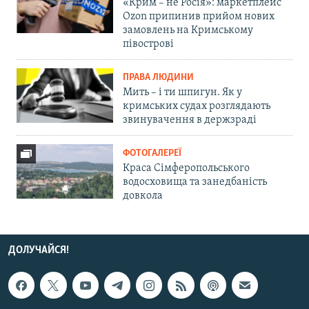
«Крим – не Росія»: маркетплейс
Ozon припинив прийом нових
замовлень на Кримському
півострові
ПРАВА ЛЮДИНИ
Мить – і ти шпигун. Як у
кримських судах розглядають
звинувачення в держзраді
ФОТОГАЛЕРЕЇ
Краса Сімферопольського
водосховища та занедбаність
довкола
ДОЛУЧАЙСЯ!