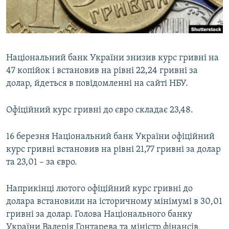
ВІДЕОУРОКИ «ELIFBE»
Русский
СВІДЧЕННЯ ОКУПАЦІЇ
Qırımtatar
УКРАЇНСЬКА ПРОБЛЕМА КРИМУ
Національний банк України знизив курс гривні на
ДОЛУЧАЙСЯ!
ІНФОГРАФІКА
47 копійок і встановив на рівні 22,24 гривні за
долар, йдеться в повідомленні на сайті НБУ.
Офіційний курс гривні до євро складає 23,48.
Усі сайти RFE/RL
16 березня Національний банк України офіційний
курс гривні встановив на рівні 21,77 гривні за долар
та 23,01 – за євро.
Наприкінці лютого офіційний курс гривні до
долара встановили на історичному мінімумі в 30,01
гривні за долар. Голова Національного банку
України Валерія Гонтарева та міністр фінансів