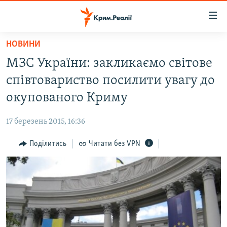
Доступність
посилання
Перейти
НОВИНИ
до
НОВИНИ
МЗС України: закликаємо світове
основного
ВОДА.КРИМ
матеріалу
співтовариство посилити увагу до
ВІДЕО ТА ФОТО
Перейти
окупованого Криму
до
ПОЛІТИКА
основної
17 березень 2015, 16:36
БЛОГИ
навігації
Перейти
Поділитись
Читати без VPN
ПОГЛЯД
до
ІНТЕРВ'Ю
пошуку
ВСЕ ЗА ДЕНЬ
СПЕЦПРОЕКТИ
ЯК ОБІЙТИ БЛОКУВАННЯ
ДЕПОРТАЦІЯ