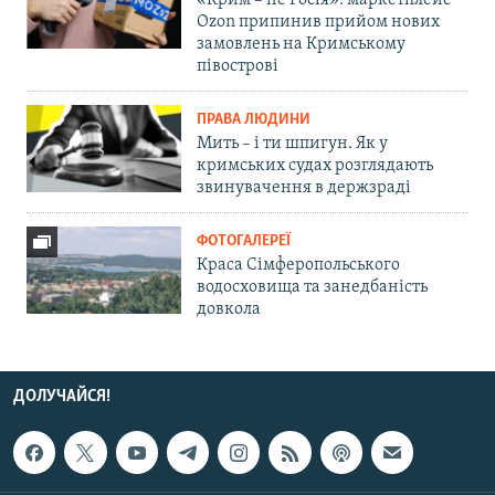
«Крим – не Росія»: маркетплейс
Ozon припинив прийом нових
замовлень на Кримському
півострові
ПРАВА ЛЮДИНИ
Мить – і ти шпигун. Як у
кримських судах розглядають
звинувачення в держзраді
ФОТОГАЛЕРЕЇ
Краса Сімферопольського
водосховища та занедбаність
довкола
ДОЛУЧАЙСЯ!