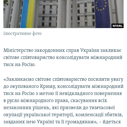
ВІДЕОУРОКИ «ELIFBE»
Русский
СВІДЧЕННЯ ОКУПАЦІЇ
Qırımtatar
УКРАЇНСЬКА ПРОБЛЕМА КРИМУ
Ілюстративне фото
ДОЛУЧАЙСЯ!
ІНФОГРАФІКА
Міністерство закордонних справ України закликає
світове співтовариство консолідувати міжнародний
Усі сайти RFE/RL
тиск на Росію.
«Закликаємо світове співтовариство посилити увагу
до окупованого Криму, консолідувати міжнародний
тиск на Росію з метою її невідкладного повернення
в русло міжнародного права, скасування всіх
незаконних рішень, які призвели до тимчасової
окупації української території, компенсації збитків,
завданих нею Україні та її громадянам», – йдеться