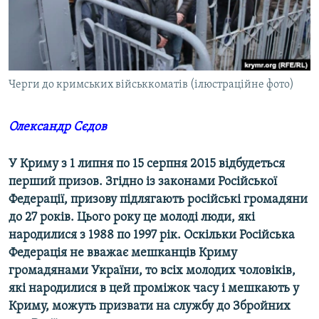
ВІДЕОУРОКИ «ELIFBE»
Русский
СВІДЧЕННЯ ОКУПАЦІЇ
Qırımtatar
УКРАЇНСЬКА ПРОБЛЕМА КРИМУ
Черги до кримських військкоматів (ілюстраційне фото)
ДОЛУЧАЙСЯ!
ІНФОГРАФІКА
Олександр Сєдов
Усі сайти RFE/RL
У Криму з 1 липня по 15 серпня 2015 відбудеться
перший призов. Згідно із законами Російської
Федерації, призову підлягають російські громадяни
до 27 років. Цього року це молоді люди, які
народилися з 1988 по 1997 рік. Оскільки Російська
Федерація не вважає мешканців Криму
громадянами України, то всіх молодих чоловіків,
які народилися в цей проміжок часу і мешкають у
Криму, можуть призвати на службу до Збройних