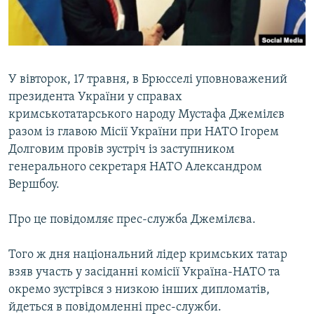
ВІДЕОУРОКИ «ELIFBE»
Русский
СВІДЧЕННЯ ОКУПАЦІЇ
Qırımtatar
УКРАЇНСЬКА ПРОБЛЕМА КРИМУ
У вівторок, 17 травня, в Брюсселі уповноважений
ДОЛУЧАЙСЯ!
ІНФОГРАФІКА
президента України у справах
кримськотатарського народу Мустафа Джемілєв
разом із главою Місії України при НАТО Ігорем
Долговим провів зустріч із заступником
Усі сайти RFE/RL
генерального секретаря НАТО Александром
Вершбоу.
Про це повідомляє прес-служба Джемілєва.
Того ж дня національний лідер кримських татар
взяв участь у засіданні комісії Україна-НАТО та
окремо зустрівся з низкою інших дипломатів,
йдеться в повідомленні прес-служби.