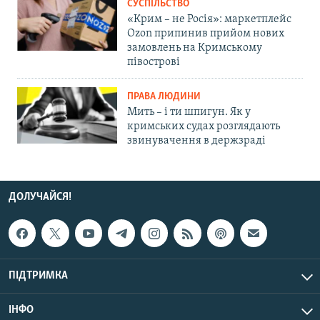
СУСПІЛЬСТВО
«Крим – не Росія»: маркетплейс
Ozon припинив прийом нових
замовлень на Кримському
півострові
ПРАВА ЛЮДИНИ
Мить – і ти шпигун. Як у
кримських судах розглядають
звинувачення в держзраді
ДОЛУЧАЙСЯ!
ПІДТРИМКА
ІНФО