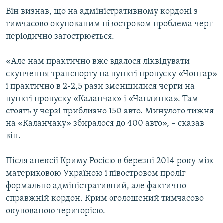
ВІДЕОУРОКИ «ELIFBE»
Він визнав, що на адміністративному кордоні з
Русский
тимчасово окупованим півостровом проблема черг
СВІДЧЕННЯ ОКУПАЦІЇ
Qırımtatar
періодично загострюється.
УКРАЇНСЬКА ПРОБЛЕМА КРИМУ
«Але нам практично вже вдалося ліквідувати
ДОЛУЧАЙСЯ!
ІНФОГРАФІКА
скупчення транспорту на пункті пропуску «Чонгар»
і практично в 2-2,5 рази зменшилися черги на
пункті пропуску «Каланчак» і «Чаплинка». Там
Усі сайти RFE/RL
стоять у черзі приблизно 150 авто. Минулого тижня
на «Каланчаку» збиралося до 400 авто», – сказав
він.
Після анексії Криму Росією в березні 2014 року між
материковою Україною і півостровом проліг
формально адміністративний, але фактично –
справжній кордон. Крим оголошений тимчасово
окупованою територією.