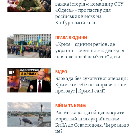
важка історія»: командир ОТУ
«Одеса» – про пастку для
російських військ на
Кінбурнській косі
ПРАВА ЛЮДИНИ
«Крим – єдиний регіон, де
українці – меншість»: дискусія
навколо нової пам'ятної дати
ВІДЕО
Блокада без сухопутної операції:
Крим сам себе не заправить і не
прогодує | Крим.Реалії
ВІЙНА ТА КРИМ
Російська влада обіцяє закрити
морський шлях українським
БпЛА до Севастополя. Чи реально
це?