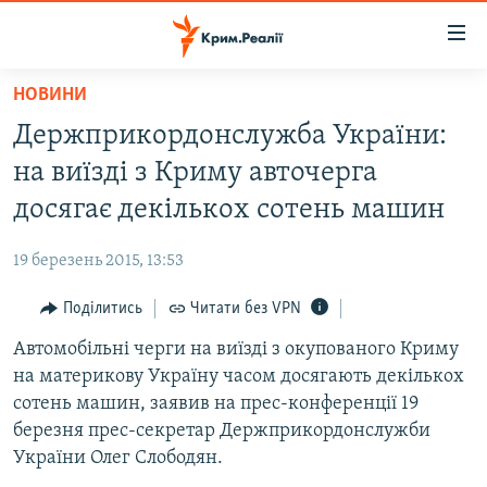
Доступність
посилання
Перейти
НОВИНИ
до
НОВИНИ
Держприкордонслужба України:
основного
ВОДА.КРИМ
матеріалу
на виїзді з Криму авточерга
ВІДЕО ТА ФОТО
Перейти
досягає декількох сотень машин
до
ПОЛІТИКА
основної
19 березень 2015, 13:53
БЛОГИ
навігації
Перейти
Поділитись
Читати без VPN
ПОГЛЯД
до
Автомобільні черги на виїзді з окупованого Криму
ІНТЕРВ'Ю
пошуку
на материкову Україну часом досягають декількох
ВСЕ ЗА ДЕНЬ
сотень машин, заявив на прес-конференції 19
СПЕЦПРОЕКТИ
березня прес-секретар Держприкордонслужби
України Олег Слободян.
ЯК ОБІЙТИ БЛОКУВАННЯ
ДЕПОРТАЦІЯ