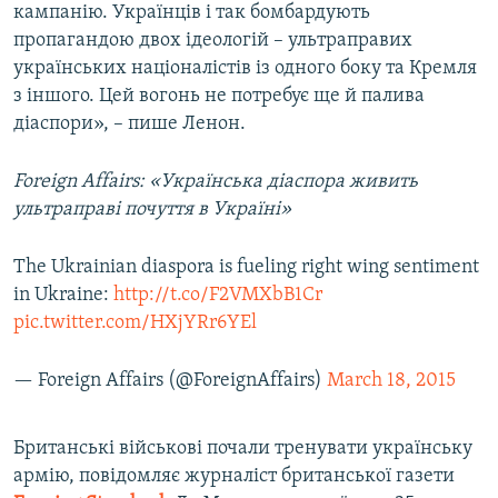
кампанію. Українців і так бомбардують
пропагандою двох ідеологій – ультраправих
українських націоналістів із одного боку та Кремля
з іншого. Цей вогонь не потребує ще й палива
діаспори», – пише Ленон.
Foreign
Affairs
: «Українська діаспора живить
ультраправі почуття в Україні»
The Ukrainian diaspora is fueling right wing sentiment
in Ukraine:
http://t.co/F2VMXbB1Cr
pic.twitter.com/HXjYRr6YEl
— Foreign Affairs (@ForeignAffairs)
March 18, 2015
Британські військові почали тренувати українську
армію, повідомляє журналіст британської газети