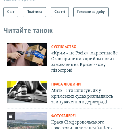
Світ
Політика
Статті
Головне за добу
Читайте також
СУСПІЛЬСТВО
«Крим – не Росія»: маркетплейс
Ozon припинив прийом нових
замовлень на Кримському
півострові
ПРАВА ЛЮДИНИ
Мить – і ти шпигун. Як у
кримських судах розглядають
звинувачення в держзраді
ФОТОГАЛЕРЕЇ
Краса Сімферопольського
водосховища та занедбаність