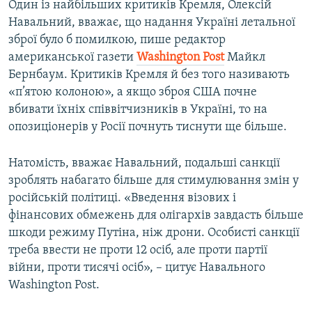
Один із найбільших критиків Кремля, Олексій
Навальний, вважає, що надання Україні летальної
зброї було б помилкою, пише редактор
американської газети
Washington Post
Майкл
Бернбаум. Критиків Кремля й без того називають
«п’ятою колоною», а якщо зброя США почне
вбивати їхніх співвітчизників в Україні, то на
опозиціонерів у Росії почнуть тиснути ще більше.
Натомість, вважає Навальний, подальші санкції
зроблять набагато більше для стимулювання змін у
російській політиці. «Введення візових і
фінансових обмежень для олігархів завдасть більше
шкоди режиму Путіна, ніж дрони. Особисті санкції
треба ввести не проти 12 осіб, але проти партії
війни, проти тисячі осіб», – цитує Навального
Washington Post.