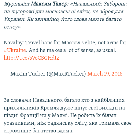
Журналіст
Максим Такер
: «Навальний: Заборона
на подорожі для московської еліти, не зброя для
України. Як звичайно, його слова мають багато
сенсу»
Navalny: Travel bans for Moscow's elite, not arms for
#Ukraine
. And he makes a lot of sense, as usual.
http://t.co/sVoCSGHdtz
— Maxim Tucker (@MaxRTucker)
March 19, 2015
За словами Навального, багато хто з найбільших
прихильників Кремля дуже цінує свої вихідні на
півдні Франції чи у Маямі. Це робить їх більш
уразливими, ніж радянську еліту, яка тримала своє
скромніше багатство вдома.