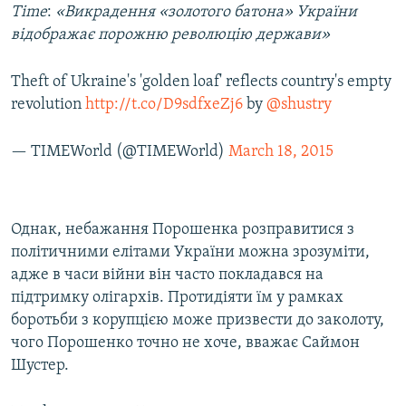
Time
:
«Викрадення «золотого батона» України
відображає порожню революцію держави»
Theft of Ukraine's 'golden loaf' reflects country's empty
revolution
http://t.co/D9sdfxeZj6
by
@shustry
— TIMEWorld (@TIMEWorld)
March 18, 2015
Однак, небажання Порошенка розправитися з
політичними елітами України можна зрозуміти,
адже в часи війни він часто покладався на
підтримку олігархів. Протидіяти їм у рамках
боротьби з корупцією може призвести до заколоту,
чого Порошенко точно не хоче, вважає Саймон
Шустер.