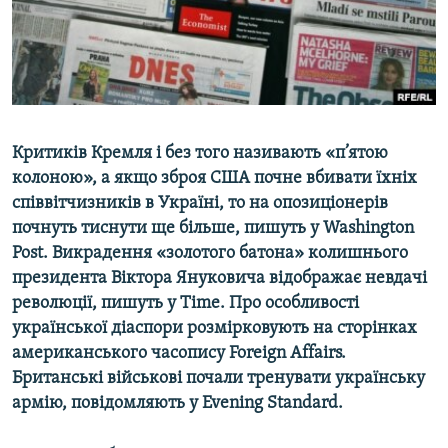
ВІДЕОУРОКИ «ELIFBE»
Русский
СВІДЧЕННЯ ОКУПАЦІЇ
Qırımtatar
УКРАЇНСЬКА ПРОБЛЕМА КРИМУ
ДОЛУЧАЙСЯ!
ІНФОГРАФІКА
Критиків Кремля і без того називають «п’ятою
колоною», а якщо зброя США почне вбивати їхніх
співвітчизників в Україні, то на опозиціонерів
Усі сайти RFE/RL
почнуть тиснути ще більше, пишуть у Washington
Post. Викрадення «золотого батона» колишнього
президента Віктора Януковича відображає невдачі
революції, пишуть у Time
.
Про особливості
української діаспори розмірковують на сторінках
американського часопису Foreign
Affairs
.
Британські військові почали тренувати українську
армію, повідомляють у
Evening
Standard
.