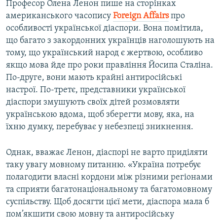
Професор Олена Ленон пише на сторінках
американського часопису
Foreign
Affairs
про
особливості української діаспори. Вона помітила,
що багато з закордонних українців наголошують на
тому, що український народ є жертвою, особливо
якщо мова йде про роки правління Йосипа Сталіна.
По-друге, вони мають крайні антиросійські
настрої. По-третє, представники української
діаспори змушують своїх дітей розмовляти
українською вдома, щоб зберегти мову, яка, на
їхню думку, перебуває у небезпеці зникнення.
Однак, вважає Ленон, діаспорі не варто приділяти
таку увагу мовному питанню. «Україна потребує
полагодити власні кордони між різними регіонами
та сприяти багатонаціональному та багатомовному
суспільству. Щоб досягти цієї мети, діаспора мала б
пом’якшити свою мовну та антиросійську