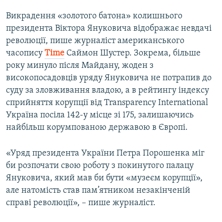
Викрадення «золотого батона» колишнього
президента Віктора Януковича відображає невдачі
революції, пише журналіст американського
часопису
Time
Саймон Шустер. Зокрема, більше
року минуло після Майдану, жоден з
високопосадовців уряду Януковича не потрапив до
суду за зловживання владою, а в рейтингу індексу
сприйняття корупції від Transparency International
Україна посіла 142-у місце зі 175, залишаючись
найбільш корумпованою державою в Європі.
«Уряд президента України Петра Порошенка міг
би розпочати свою роботу з покинутого палацу
Януковича, який мав би бути «музеєм корупції»,
але натомість став пам’ятником незакінченій
справі революції», – пише журналіст.