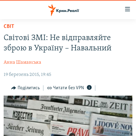
Доступність
посилання
Перейти
СВІТ
до
НОВИНИ
Світові ЗМІ: Не відправляйте
основного
ВОДА.КРИМ
матеріалу
зброю в Україну – Навальний
ВІДЕО ТА ФОТО
Перейти
до
Анна Шаманська
ПОЛІТИКА
основної
19 березень 2015, 19:45
БЛОГИ
навігації
Перейти
ПОГЛЯД
Поділитись
Читати без VPN
до
ІНТЕРВ'Ю
пошуку
ВСЕ ЗА ДЕНЬ
СПЕЦПРОЕКТИ
ЯК ОБІЙТИ БЛОКУВАННЯ
ДЕПОРТАЦІЯ