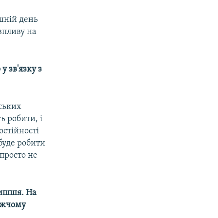
шній день
впливу на
у зв'язку з
вських
ь робити, і
остійності
 буде робити
 просто не
тишшя. На
лижчому