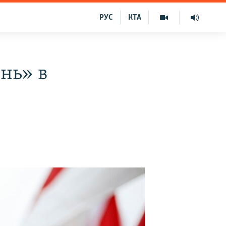
РУС
КТА
нь» в