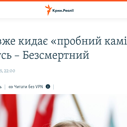
 вже кидає «пробний камі
усь – Безсмертний
5, 22:00
ь
Читати без VPN