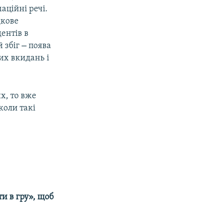
аційні речі.
дкове
ентів в
–
й збіг
поява
их вкидань і
х, то вже
коли такі
и в гру», щоб