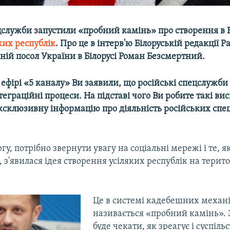
цслужби запустили «пробний камінь» про створення в Б
ких республік
. Про це в інтерв'ю Білоруській редакції Р
ій посол України в Білорусі Роман Безсмертний.​
в ефірі «5 каналу» Ви заявили, що російські спецслужби
нтеграційні процеси. На підставі чого Ви робите такі ви
ексклюзивну інформацію про діяльність російських спе
у, потрібно звернути увагу на соціальні мережі і те, як
о, з'явилася ідея створення усіляких республік на територ
Це в системі кадебешних механі
називається «пробний камінь». 
буде чекати, як зреагує і суспільст