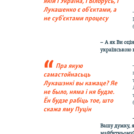
якій і Україна, і Білорусь, і
Лукашенко є об'єктами, а
не суб'єктами процесу
–
А як Ви оці
українською 
Пра якую
самастойнасьць
Лукашэнкі вы кажаце? Яе
не было, няма і ня будзе.
Ён будзе рабіць тое, што
скажа яму Пуцін
Вашу думку, 
майбутньому