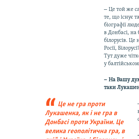
–
Це той же с
те, що існує 
біографії люд
в Донбасі, на 
білорусів. Це
Росії, Білору
Тут дуже чітк
у балтійськом
–
На Вашу дум
таки Лукашен
Це не гра проти
Лукашенка, як і не гра в
Донбасі проти України. Це
велика геополітична гра, в