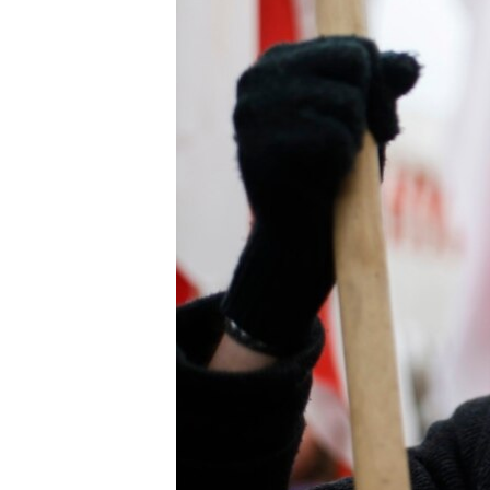
ВІДЕОУРОКИ «ELIFBE»
СВІДЧЕННЯ ОКУПАЦІЇ
УКРАЇНСЬКА ПРОБЛЕМА КРИМУ
ІНФОГРАФІКА