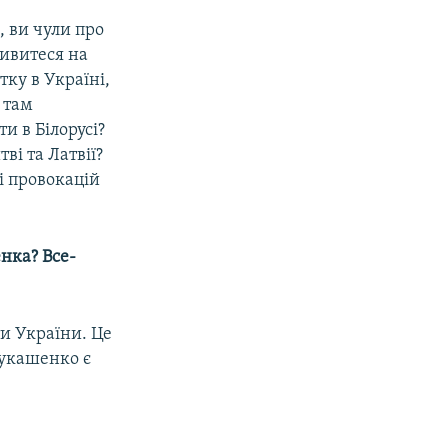
, ви чули про
дивитеся на
тку в Україні,
и там
и в Білорусі?
ві та Латвії?
і провокацій
нка? Все-
ти України. Це
 Лукашенко є