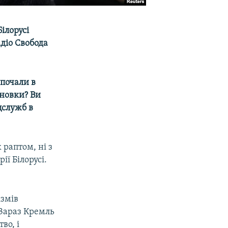
ілорусі
адіо Свобода
 почали в
сновки? Ви
цслужб в
 раптом, ні з
ії Білорусі.
змів
Зараз Кремль
во, і