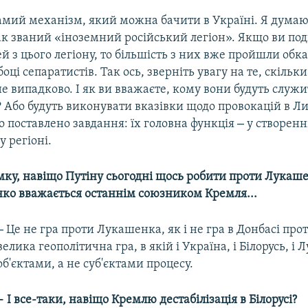
амий механізм, який можна бачити в Україні. Я думаю
так званий «іноземний російський легіон». Якщо ви по
ей з цього легіону, то більшість з них вже пройшли обка
боці сепаратистів. Так ось, зверніть увагу на те, скільк
 не випадково. І як ви вважаєте, кому вони будуть служит
сі? Або будуть виконувати вказівки щодо провокацій в Лит
–
о поставлено завдання: їх головна функція
у створенн
у регіоні.
ку, навіщо Путіну сьогодні щось робити проти Лукаше
ко вважається останнім союзником Кремля...
–
Це не гра проти Лукашенка, як і не гра в Донбасі про
велика геополітична гра, в якій і Україна, і Білорусь, і
об'єктами, а не суб'єктами процесу.
–
І все-таки, навіщо Кремлю дестабілізація в Білорусі?