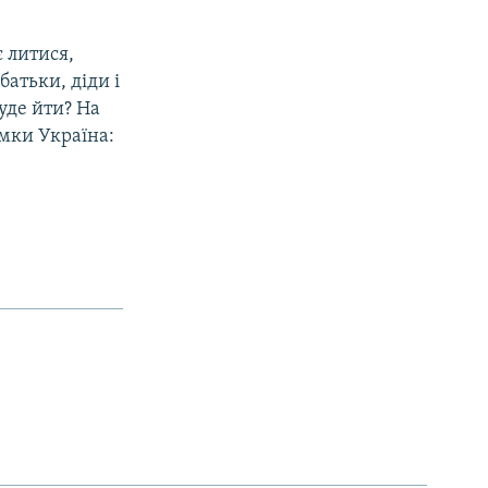
 литися,
атьки, діди і
уде йти? На
амки Україна: