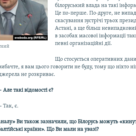
білоруський влада на такі інформ
Це по-перше. По-друге, не випа
скасування зустрічі трьох презид
Астані, а ще більш невипадкови
в засобах масової інформації так
певні організаційні дії.
тний
Що стосується оперативних дани
вибачте, я вам цього говорити не буду, тому що ніхто ні
джерела не розкриває.
–
Але такі відомості є?
–
Так, є.
каналу» Ви також зазначили, що Білорусь можуть «кинут
алтійські країни». Що Ви мали на увазі?