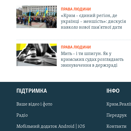
ПРАВА ЛЮДИНИ
«Крим – єдиний регіон, де
українці – меншість»: дискусія
навколо нової пам'ятної дати
ПРАВА ЛЮДИНИ
Мить – і ти шпигун. Як у
кримських судах розглядають
звинувачення в держзраді
Русский
ПІДТРИМКА
ІНФО
Qırımtatar
Ваше відео і фото
Крим.Реалії
ДОЛУЧАЙСЯ!
Радіо
Передрук
Мобільний додаток Android | iOS
Контакти