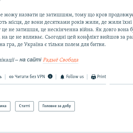
не можу назвати це затишшям, тому що кров продовжує
ь місця, де вони десятками років жили, де жили їхні б
 це не затишшя, це нескінченна війна. Як довго вона б
 на це не впливає. Сьогодні цей конфлікт вийшов за р
на гра, де Україна є тільки полем для битви.
– на сайті
ікації
Радыё
Свобода
ь
Читати без VPN
Follow us
Print
тика
Статті
Головне за добу