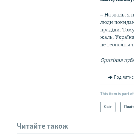
–
На жаль, я 
люди покидают
прадіди. Тому
жаль, Україна
це геополітич
Оригінал публ
Поділитис
This item is part of
Світ
Полі
Читайте також