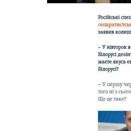
Російські спе
сепаратистсь
заявив колишн
–
У вівторок 
Білорусі дезі
маєте якусь 
Білорусі?
–
У першу черг
того ні з сьог
Що це таке?