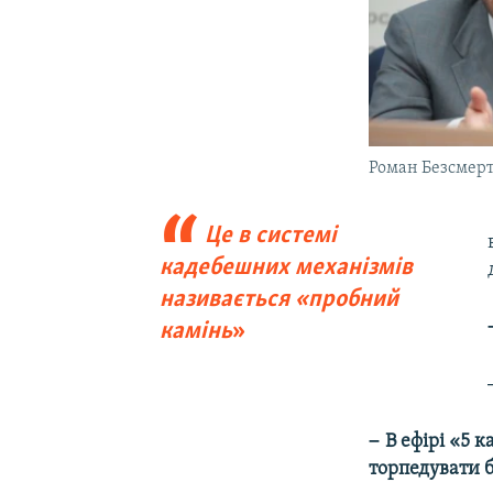
Роман Безсмер
Це в системі
кадебешних механізмів
називається «пробний
камінь
»​
–
В ефірі «5 
торпедувати б