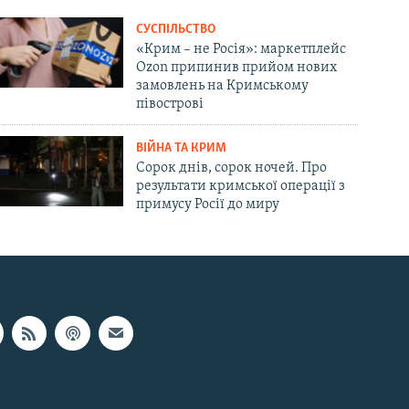
СУСПІЛЬСТВО
«Крим – не Росія»: маркетплейс
Ozon припинив прийом нових
замовлень на Кримському
півострові
ВІЙНА ТА КРИМ
Сорок днів, сорок ночей. Про
результати кримської операції з
примусу Росії до миру