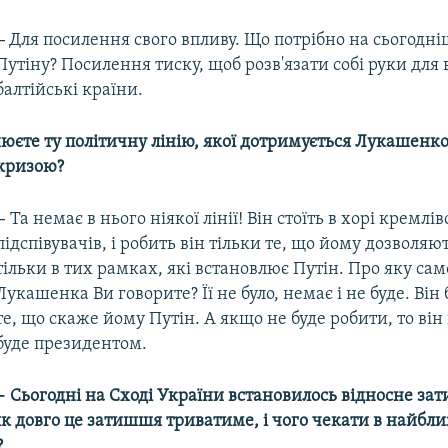
–
Для посилення свого впливу. Що потрібно на сьогодні
Путіну? Посилення тиску, щоб розв'язати собі руки для 
балтійські країни.
нюєте ту політичну лінію, якої дотримується Лукашенко 
кризою?
–
Та немає в нього ніякої лінії! Він стоїть в хорі кремлі
підспівувачів, і робить він тільки те, що йому дозволяют
тільки в тих рамках, які встановлює Путін. Про яку сам
Лукашенка Ви говорите? Її не було, немає і не буде. Він
те, що скаже йому Путін. А якщо не буде робити, то він
буде президентом.
–
Сьогодні на Сході України встановилось відносне за
як довго це затишшя триватиме, і чого чекати в найб
?