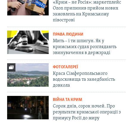
«Крим – не Росія»: маркетплейс
Ozon припинив прийом нових
замовлень на Кримському
півострові
ПРАВА ЛЮДИНИ
Мить – і ти шпигун. Як у
кримських судах розглядають
звинувачення в держзраді
ФОТОГАЛЕРЕЇ
Краса Сімферопольського
водосховища та занедбаність
довкола
ВІЙНА ТА КРИМ
Сорок днів, сорок ночей. Про
результати кримської операції з
примусу Росії до миру