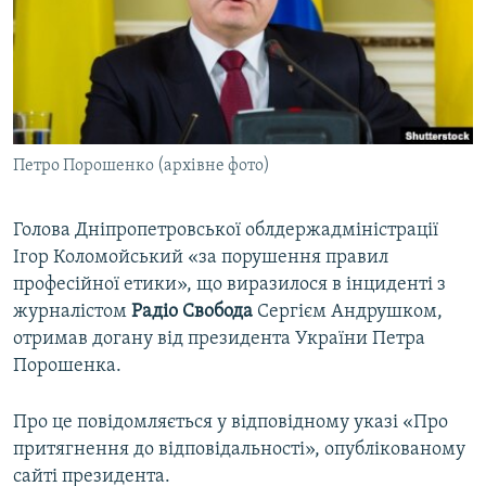
ВІДЕОУРОКИ «ELIFBE»
Русский
СВІДЧЕННЯ ОКУПАЦІЇ
Qırımtatar
УКРАЇНСЬКА ПРОБЛЕМА КРИМУ
ДОЛУЧАЙСЯ!
ІНФОГРАФІКА
Петро Порошенко (архівне фото)
Голова Дніпропетровської облдержадміністрації
Усі сайти RFE/RL
Ігор Коломойський «за порушення правил
професійної етики», що виразилося в інциденті з
журналістом
Радіо Свобода
Сергієм Андрушком,
отримав догану від президента України Петра
Порошенка.
Про це повідомляється у відповідному указі «Про
притягнення до відповідальності», опублікованому
сайті президента.