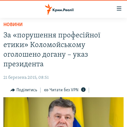
Доступність
посилання
Перейти
НОВИНИ
до
НОВИНИ
За «порушення професійної
основного
ВОДА.КРИМ
матеріалу
етики» Коломойському
ВІДЕО ТА ФОТО
Перейти
оголошено догану – указ
до
ПОЛІТИКА
президента
основної
БЛОГИ
навігації
21 березень 2015, 08:51
Перейти
ПОГЛЯД
до
Поділитись
Читати без VPN
ІНТЕРВ'Ю
пошуку
ВСЕ ЗА ДЕНЬ
СПЕЦПРОЕКТИ
ЯК ОБІЙТИ БЛОКУВАННЯ
ДЕПОРТАЦІЯ