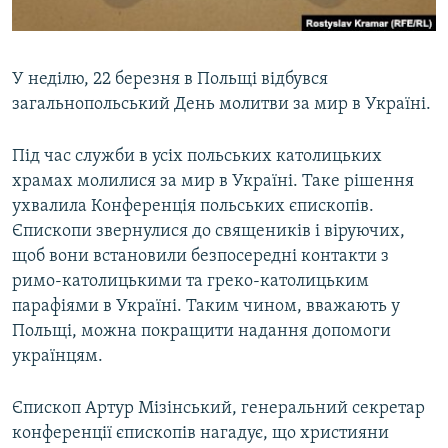
ВІДЕОУРОКИ «ELIFBE»
Русский
СВІДЧЕННЯ ОКУПАЦІЇ
Qırımtatar
У неділю, 22 березня в Польщі відбувся
УКРАЇНСЬКА ПРОБЛЕМА КРИМУ
загальнопольський День молитви за мир в Україні.
ДОЛУЧАЙСЯ!
ІНФОГРАФІКА
Під час служби в усіх польських католицьких
храмах молилися за мир в Україні. Таке рішення
ухвалила Конференція польських єпископів.
Усі сайти RFE/RL
Єпископи звернулися до священиків і віруючих,
щоб вони встановили безпосередні контакти з
римо-католицькими та греко-католицьким
парафіями в Україні. Таким чином, вважають у
Польщі, можна покращити надання допомоги
українцям.
Єпископ Артур Мізінський, генеральний секретар
конференції єпископів нагадує, що християни