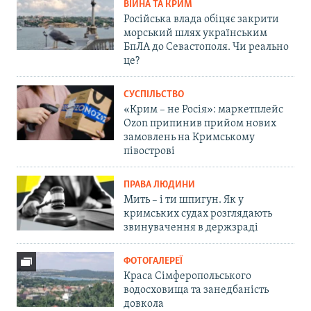
ВІЙНА ТА КРИМ
Російська влада обіцяє закрити
морський шлях українським
БпЛА до Севастополя. Чи реально
це?
СУСПІЛЬСТВО
«Крим – не Росія»: маркетплейс
Ozon припинив прийом нових
замовлень на Кримському
півострові
ПРАВА ЛЮДИНИ
Мить – і ти шпигун. Як у
кримських судах розглядають
звинувачення в держзраді
ФОТОГАЛЕРЕЇ
Краса Сімферопольського
водосховища та занедбаність
довкола