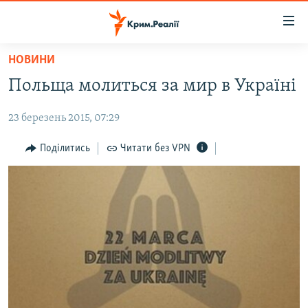
Доступність
посилання
Перейти
НОВИНИ
до
НОВИНИ
Польща молиться за мир в Україні
основного
ВОДА.КРИМ
матеріалу
23 березень 2015, 07:29
ВІДЕО ТА ФОТО
Перейти
до
ПОЛІТИКА
Поділитись
Читати без VPN
основної
БЛОГИ
навігації
Перейти
ПОГЛЯД
до
ІНТЕРВ'Ю
пошуку
ВСЕ ЗА ДЕНЬ
СПЕЦПРОЕКТИ
ЯК ОБІЙТИ БЛОКУВАННЯ
ДЕПОРТАЦІЯ