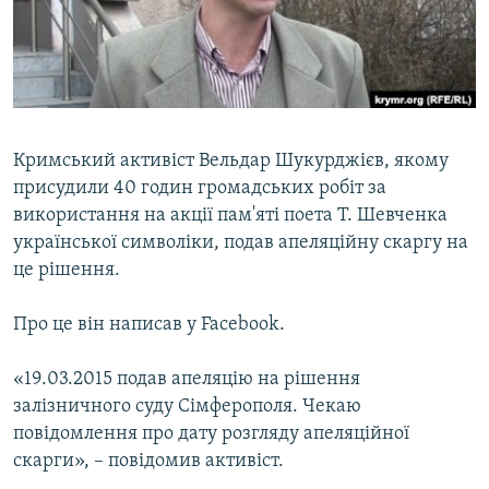
ВІДЕОУРОКИ «ELIFBE»
Русский
СВІДЧЕННЯ ОКУПАЦІЇ
Qırımtatar
УКРАЇНСЬКА ПРОБЛЕМА КРИМУ
ДОЛУЧАЙСЯ!
ІНФОГРАФІКА
Кримський активіст Вельдар Шукурджієв, якому
присудили 40 годин громадських робіт за
використання на акції пам'яті поета Т. Шевченка
Усі сайти RFE/RL
української символіки, подав апеляційну скаргу на
це рішення.
Про це він написав у Facebook.
«19.03.2015 подав апеляцію на рішення
залізничного суду Сімферополя. Чекаю
повідомлення про дату розгляду апеляційної
скарги», – повідомив активіст.