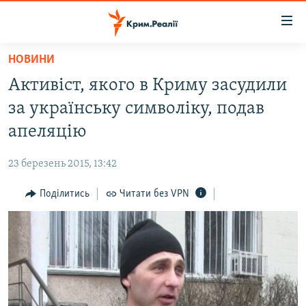
Доступність
посилання
Перейти
НОВИНИ
до
НОВИНИ
Активіст, якого в Криму засудили
основного
ВОДА.КРИМ
матеріалу
за українську символіку, подав
ВІДЕО ТА ФОТО
Перейти
апеляцію
до
ПОЛІТИКА
основної
23 березень 2015, 13:42
БЛОГИ
навігації
Перейти
Поділитись
Читати без VPN
ПОГЛЯД
до
ІНТЕРВ'Ю
пошуку
ВСЕ ЗА ДЕНЬ
СПЕЦПРОЕКТИ
ЯК ОБІЙТИ БЛОКУВАННЯ
ДЕПОРТАЦІЯ