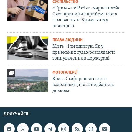
СУСПІЛЬСТВО
«Крим – не Росія»: маркетплейс
Ozon припинив прийом нових
замовлень на Кримському
півострові
ПРАВА ЛЮДИНИ
Мить – і ти шпигун. Як у
кримських судах розглядають
звинувачення в держзраді
ФОТОГАЛЕРЕЇ
Краса Сімферопольського
водосховища та занедбаність
довкола
ДОЛУЧАЙСЯ!