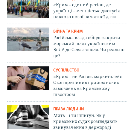
«Крим – єдиний регіон, де
українці – меншість»: дискусія
навколо нової пам'ятної дати
ВІЙНА ТА КРИМ
Російська влада обіцяє закрити
морський шлях українським
БпЛА до Севастополя. Чи реально
це?
СУСПІЛЬСТВО
«Крим – не Росія»: маркетплейс
Ozon припинив прийом нових
замовлень на Кримському
півострові
ПРАВА ЛЮДИНИ
Мить – і ти шпигун. Як у
кримських судах розглядають
звинувачення в держзраді