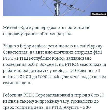
ВІДЕОУРОКИ «ELIFBE»
Русский
СВІДЧЕННЯ ОКУПАЦІЇ
Qırımtatar
УКРАЇНСЬКА ПРОБЛЕМА КРИМУ
Жителів Криму попереджають про можливі
ДОЛУЧАЙСЯ!
ІНФОГРАФІКА
перерви у трансляції телепрограм.
Згідно з інформацією, розміщеною на сайті уряду
Севастополя, на антенно-щоглових спорудах філії
Усі сайти RFE/RL
РТРС «РТПЦ Республіки Крим» заплановано
проведення робіт. Зокрема, на РТПС Севастополь ці
роботи проходитимуть у період з 24 березня по 3
квітня з 09.00 до 17.00 за місцевим часом, до шести
годин на день.
Роботи на РТПС Керч заплановані в період з 6 по 10
квітня в такому ж проміжку часу, тривалістю до
трьох годин на день, на РТПС Алушта – з 30