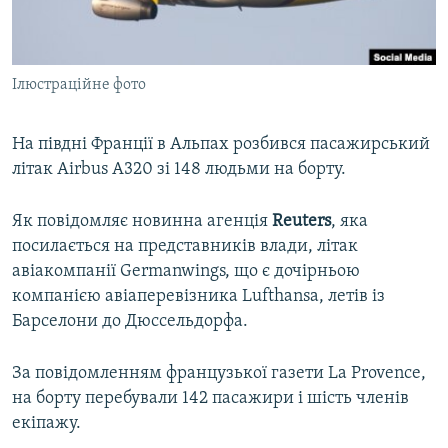
ВІДЕОУРОКИ «ELIFBE»
Русский
СВІДЧЕННЯ ОКУПАЦІЇ
Qırımtatar
Ілюстраційне фото
УКРАЇНСЬКА ПРОБЛЕМА КРИМУ
ДОЛУЧАЙСЯ!
ІНФОГРАФІКА
На півдні Франції в Альпах розбився пасажирський
літак Airbus A320 зі 148 людьми на борту.
Усі сайти RFE/RL
Як повідомляє новинна агенція
Reuters
, яка
посилається на представників влади, літак
авіакомпанії Germanwings, що є дочірньою
компанією авіаперевізника Lufthansa, летів із
Барселони до Дюссельдорфа.
За повідомленням французької газети La Provence,
на борту перебували 142 пасажири і шість членів
екіпажу.