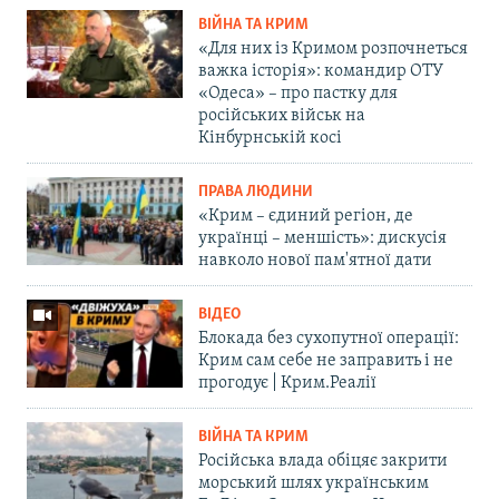
ВІЙНА ТА КРИМ
«Для них із Кримом розпочнеться
важка історія»: командир ОТУ
«Одеса» – про пастку для
російських військ на
Кінбурнській косі
ПРАВА ЛЮДИНИ
«Крим – єдиний регіон, де
українці – меншість»: дискусія
навколо нової пам'ятної дати
ВІДЕО
Блокада без сухопутної операції:
Крим сам себе не заправить і не
прогодує | Крим.Реалії
ВІЙНА ТА КРИМ
Російська влада обіцяє закрити
морський шлях українським