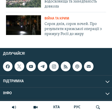
водосховища та занедбаність
довкола
ВІЙНА ТА КРИМ
Сорок днів, сорок ночей. Про
результати кримської операції з
примусу Росії до миру
ДОЛУЧАЙСЯ!
ПІДТРИМКА
ІНФО
© Крим.Реалії, 2026 | Усі права застережено.
КТА
РУС