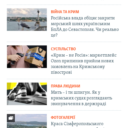
ВІЙНА ТА КРИМ
Російська влада обіцяє закрити
морський шлях українським
БпЛА до Севастополя. Чи реально
це?
СУСПІЛЬСТВО
«Крим – не Росія»: маркетплейс
Ozon припинив прийом нових
замовлень на Кримському
півострові
ПРАВА ЛЮДИНИ
Мить – і ти шпигун. Як у
кримських судах розглядають
звинувачення в держзраді
ФОТОГАЛЕРЕЇ
Краса Сімферопольського