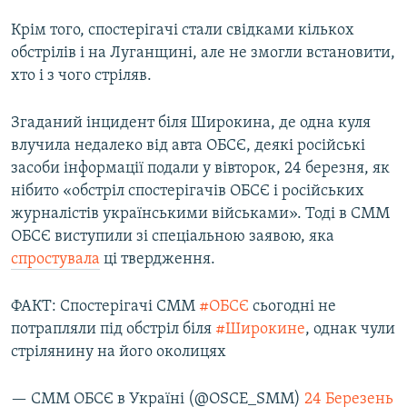
Крім того, спостерігачі стали свідками кількох
обстрілів і на Луганщині, але не змогли встановити,
хто і з чого стріляв.
Згаданий інцидент біля Широкина, де одна куля
влучила недалеко від авта ОБСЄ, деякі російські
засоби інформації подали у вівторок, 24 березня, як
нібито «обстріл спостерігачів ОБСЄ і російських
журналістів українськими військами». Тоді в СММ
ОБСЄ виступили зі спеціальною заявою, яка
спростувала
ці твердження.
ФАКТ: Спостерігачі СММ
#ОБСЄ
сьогодні не
потрапляли під обстріл біля
#Широкине
, однак чули
стрілянину на його околицях
— СММ ОБСЄ в Україні (@OSCE_SMM)
24 Березень