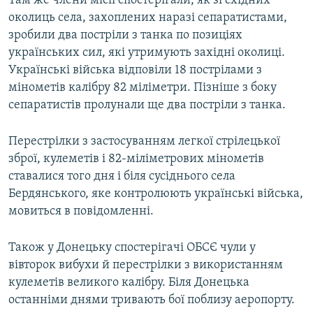
Там же члени місії спостерігали, як зі східних
околиць села, захоплених наразі сепаратистами,
зробили два постріли з танка по позиціях
українських сил, які утримують західні околиці.
Українські війська відповіли 18 пострілами з
мінометів калібру 82 міліметри. Пізніше з боку
сепаратистів пролунали ще два постріли з танка.
Перестрілки з застосуванням легкої стрілецької
зброї, кулеметів і 82-міліметрових мінометів
ставалися того дня і біля сусіднього села
Бердянського, яке контролюють українські війська,
мовиться в повідомленні.
Також у Донецьку спостерігачі ОБСЄ чули у
вівторок вибухи й перестрілки з використанням
кулеметів великого калібру. Біля Донецька
останніми днями тривають бої поблизу аеропорту.