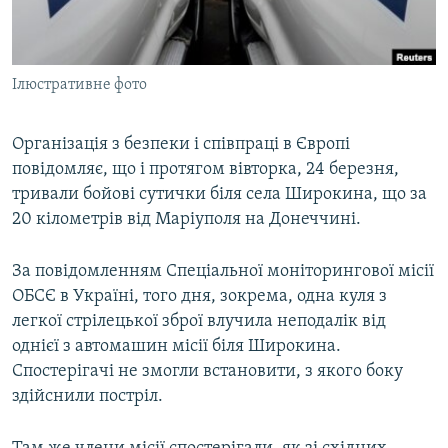
ВІДЕОУРОКИ «ELIFBE»
Русский
СВІДЧЕННЯ ОКУПАЦІЇ
Qırımtatar
Ілюстративне фото
УКРАЇНСЬКА ПРОБЛЕМА КРИМУ
ДОЛУЧАЙСЯ!
ІНФОГРАФІКА
Організація з безпеки і співпраці в Європі
повідомляє, що і протягом вівторка, 24 березня,
тривали бойові сутички біля села Широкина, що за
Усі сайти RFE/RL
20 кілометрів від Маріуполя на Донеччині.
За повідомленням Спеціальної моніторингової місії
ОБСЄ в Україні, того дня, зокрема, одна куля з
легкої стрілецької зброї влучила неподалік від
однієї з автомашин місії біля Широкина.
Спостерігачі не змогли встановити, з якого боку
здійснили постріл.