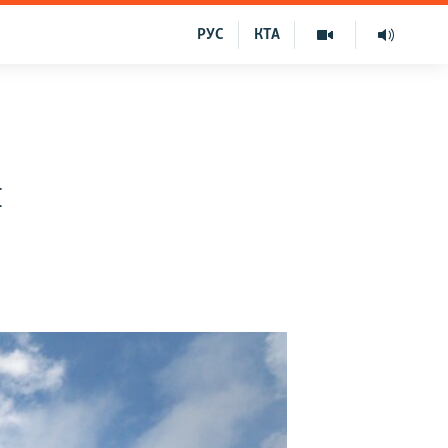
РУС
КТА
н