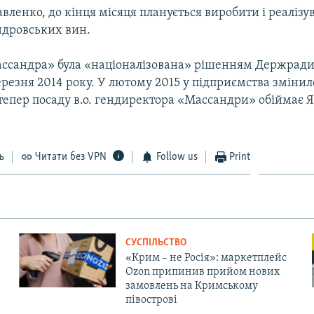
вленко, до кінця місяця планується виробити і реалізу
дровських вин.
ссандра» була «націоналізована» рішенням Держради
березня 2014 року. У лютому 2015 у підприємства змінил
тепер посаду в.о. гендиректора «Массандри» обіймає 
ь
Читати без VPN
Follow us
Print
СУСПІЛЬСТВО
«Крим – не Росія»: маркетплейс
Ozon припинив прийом нових
замовлень на Кримському
півострові