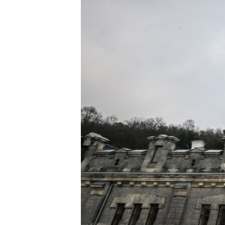
ВІДЕОУРОКИ «ELIFBE»
СВІДЧЕННЯ ОКУПАЦІЇ
УКРАЇНСЬКА ПРОБЛЕМА КРИМУ
ІНФОГРАФІКА