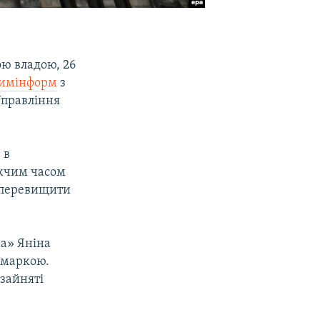
ю владою, 26
имінформ
з
Управління
 в
ижчим часом
е перевищити
а» Яніна
 маркою.
зайняті