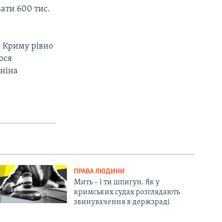
вати 600 тис.
 Криму рівно
ося
Яніна
ПРАВА ЛЮДИНИ
Мить – і ти шпигун. Як у
кримських судах розглядають
звинувачення в держзраді