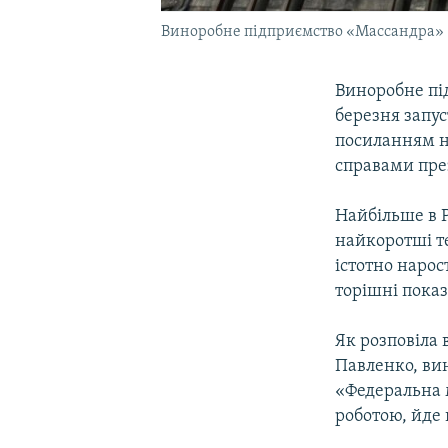
Виноробне підприємство «Массандра»
Виноробне пі
березня запус
посиланням н
справами през
Найбільше в 
найкоротші т
істотно наро
торішні показ
Як розповіла
Павленко, ви
«Федеральна 
роботою, йде