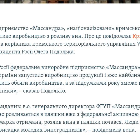
дприємство «Массандра», «націоналізоване» кримсько
тило виробництво з розливу вин. Про це повідомляє
Кр
а керівника кримського територіального управління 
идента Росії Олега Подолька.
Росії федеральне виноробне підприємство «Массандра»
ерміни запустило виробництво продукції і вже найбл
стить обсяги виробництва, а за підсумками року змож
ники», – сказав Подолько.
 виданню в.о. генерального директора ФГУП «Массандр
но розливається в пляшки вже з федеральної акцизною
марка отримана, розлив вина в пляшки почався. Люди 
 висадка молодих виноградників», – повідомила вона.