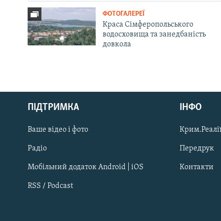
ФОТОГАЛЕРЕЇ
Краса Сімферопольського
водосховища та занедбаність
довкола
Русский
ПІДТРИМКА
ІНФО
Qırımtatar
Ваше відео і фото
Крим.Реалії
ДОЛУЧАЙСЯ!
Радіо
Передрук
Мобільний додаток Android | iOS
Контакти
RSS / Podcast
Усі сайти RFE/RL