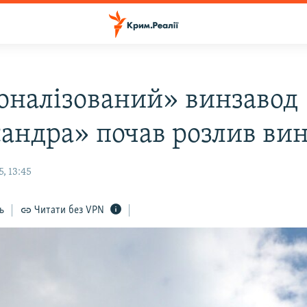
оналізований» винзавод
андра» почав розлив ви
, 13:45
ь
Читати без VPN