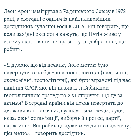
Леон Арон іммігрував з Радянського Союзу в 1978
році, а сьогодні є одним із найвпливовіших
дослідників сучасної Росії в США. Він говорить, що
коли західні експерти кажуть, що Путін живе у
своєму світі – вони не праві. Путін добре знає, що
робить.
«Я думаю, що від початку його метою було
повернути хоча б деякі основні активи (політичні,
економічні, геополітичні), які були втрачені під час
падіння СРСР, яке він називав найбільшою
геополітичною трагедією ХХІ сторіччя. Що це за
активи? В середні країни він почав повертати до
держави контроль над суспільством: медіа, суди,
незалежні організації, виборчий процес, партії,
парламент. Він робив це дуже методично і досягнув
цієї мети», – говорить дослідник.