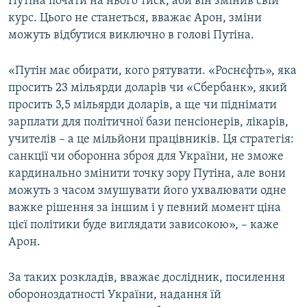
Путіна почати на нього тиск, аби він змінив свій
курс. Цього не станеться, вважає Арон, зміни
можуть відбутися виключно в голові Путіна.
«Путін має обирати, кого рятувати. «Роснєфть», яка
просить 23 мільярди доларів чи «Сбербанк», який
просить 3,5 мільярди доларів, а ще чи піднімати
зарплати для політичної бази пенсіонерів, лікарів,
учителів – а це мільйони працівників. Ця стратегія:
санкції чи оборонна зброя для України, не зможе
кардинально змінити точку зору Путіна, але вони
можуть з часом змушувати його ухвалювати одне
важке рішення за іншим і у певний момент ціна
цієї політики буде виглядати зависокою», – каже
Арон.
За таких розкладів, вважає дослідник, посилення
обороноздатності України, надання їй