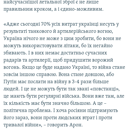
найсучаснішої летальної зброї є не лише
правильним кроком, а і єдино-можливим.
«Адже сьогодні 70% усіх витрат українці несуть у
результаті танкового й артилерійського вогню,
Україна нічого не може з цим зробити, бо вони не
можуть використовувати літаки, бо їх негайно
збивають. І в них немає достатньо сучасних
радарів та артилерії, щоб придушити ворожий
вогонь. Якщо це буде надано Україні, то війна стане
зовсім іншою справою. Вона стане довшою, або
Путін має послати на війну в 3-4 рази більше
людей. І це не можуть бути так звані «повстанці»,
це мають бути регулярні війська. Вони вже там, але
їх кількість має бути значно більшою. А це –
політична проблема. І хоча росіяни підтримують
його зараз, вони проти людських втрат і проти
тривалої війни», – говорить Арон.