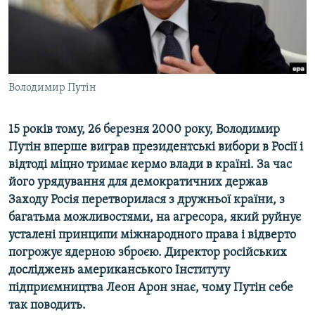
ВІДЕОУРОКИ «ELIFBE»
Русский
СВІДЧЕННЯ ОКУПАЦІЇ
Qırımtatar
УКРАЇНСЬКА ПРОБЛЕМА КРИМУ
ДОЛУЧАЙСЯ!
Володимир Путін
ІНФОГРАФІКА
15 років тому, 26 березня 2000 року, Володимир
Путін вперше виграв президентські вибори в Росії і
Усі сайти RFE/RL
відтоді міцно тримає кермо влади в країні. За час
його урядування для демократичних держав
Заходу Росія перетворилася з дружньої країни, з
багатьма можливостями, на агресора, який руйнує
усталені принципи міжнародного права і відверто
погрожує ядерною зброєю. Директор російських
досліджень американського Інституту
підприємництва Леон Арон знає, чому Путін себе
так поводить.