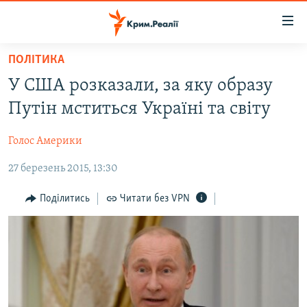
Доступність
посилання
Перейти
ПОЛІТИКА
до
НОВИНИ
У США розказали, за яку образу
основного
ВОДА.КРИМ
матеріалу
Путін мститься Україні та світу
ВІДЕО ТА ФОТО
Перейти
до
Голос Америки
ПОЛІТИКА
основної
27 березень 2015, 13:30
БЛОГИ
навігації
Перейти
ПОГЛЯД
Поділитись
Читати без VPN
до
ІНТЕРВ'Ю
пошуку
ВСЕ ЗА ДЕНЬ
СПЕЦПРОЕКТИ
ЯК ОБІЙТИ БЛОКУВАННЯ
ДЕПОРТАЦІЯ