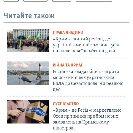
Читайте також
ПРАВА ЛЮДИНИ
«Крим – єдиний регіон, де
українці – меншість»: дискусія
навколо нової пам'ятної дати
ВІЙНА ТА КРИМ
Російська влада обіцяє закрити
морський шлях українським
БпЛА до Севастополя. Чи реально
це?
СУСПІЛЬСТВО
«Крим – не Росія»: маркетплейс
Ozon припинив прийом нових
замовлень на Кримському
півострові