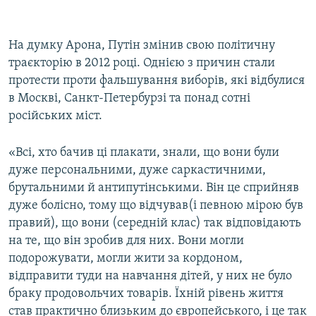
На думку Арона, Путін змінив свою політичну
траєкторію в 2012 році. Однією з причин стали
протести проти фальшування виборів, які відбулися
в Москві, Санкт-Петербурзі та понад сотні
російських міст.
«Всі, хто бачив ці плакати, знали, що вони були
дуже персональними, дуже саркастичними,
брутальними й антипутінськими. Він це сприйняв
дуже болісно, тому що відчував(і певною мірою був
правий), що вони (середній клас) так відповідають
на те, що він зробив для них. Вони могли
подорожувати, могли жити за кордоном,
відправити туди на навчання дітей, у них не було
браку продовольчих товарів. Їхній рівень життя
став практично близьким до європейського, і це так