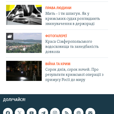
ПРАВА ЛЮДИНИ
Мить – і ти шпигун. Як у
кримських судах розглядають
звинувачення в держзраді
ФОТОГАЛЕРЕЇ
Краса Сімферопольського
водосховища та занедбаність
довкола
ВІЙНА ТА КРИМ
Сорок днів, сорок ночей. Про
результати кримської операції з
примусу Росії до миру
ДОЛУЧАЙСЯ!