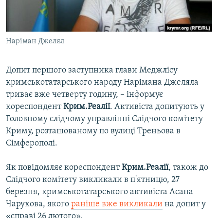
ВІДЕОУРОКИ «ELIFBE»
Русский
СВІДЧЕННЯ ОКУПАЦІЇ
Qırımtatar
Наріман Джелял
УКРАЇНСЬКА ПРОБЛЕМА КРИМУ
ДОЛУЧАЙСЯ!
ІНФОГРАФІКА
Допит першого заступника глави Меджлісу
кримськотатарського народу Нарімана Джеляла
триває вже четверту годину, – інформує
Усі сайти RFE/RL
кореспондент
Крим.Реалії
. Активіста допитують у
Головному слідчому управлінні Слідчого комітету
Криму, розташованому по вулиці Треньова в
Сімферополі.
Як повідомляє кореспондент
Крим.Реалії
, також до
Слідчого комітету викликали в п'ятницю, 27
березня, кримськотатарського активіста Асана
Чарухова, якого
раніше вже викликали
на допит у
«справі 26 лютого».