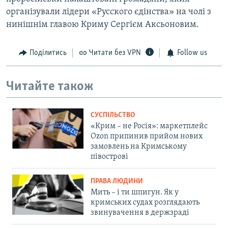
організували лідери «Русского єдінства» на чолі з
нинішнім главою Криму Сергієм Аксьоновим.
Поділитись
Читати без VPN
Follow us
Читайте також
СУСПІЛЬСТВО
«Крим – не Росія»: маркетплейс
Ozon припинив прийом нових
замовлень на Кримському
півострові
ПРАВА ЛЮДИНИ
Мить – і ти шпигун. Як у
кримських судах розглядають
звинувачення в держзраді