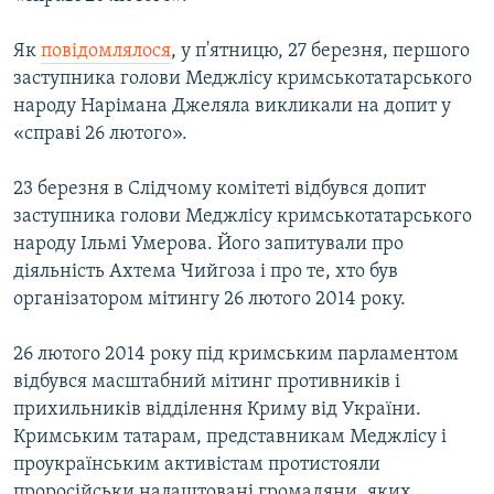
Як
повідомлялося
, у п'ятницю, 27 березня, першого
заступника голови Меджлісу кримськотатарського
народу Нарімана Джеляла викликали на допит у
«справі 26 лютого».
23 березня в Слідчому комітеті відбувся допит
заступника голови Меджлісу кримськотатарського
народу Ільмі Умерова. Його запитували про
діяльність Ахтема Чийгоза і про те, хто був
організатором мітингу 26 лютого 2014 року.
26 лютого 2014 року під кримським парламентом
відбувся масштабний мітинг противників і
прихильників відділення Криму від України.
Кримським татарам, представникам Меджлісу і
проукраїнським активістам протистояли
проросійськи налаштовані громадяни, яких