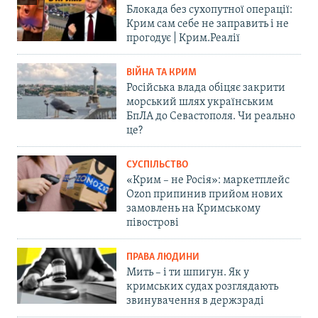
Блокада без сухопутної операції:
Крим сам себе не заправить і не
прогодує | Крим.Реалії
ВІЙНА ТА КРИМ
Російська влада обіцяє закрити
морський шлях українським
БпЛА до Севастополя. Чи реально
це?
СУСПІЛЬСТВО
«Крим – не Росія»: маркетплейс
Ozon припинив прийом нових
замовлень на Кримському
півострові
ПРАВА ЛЮДИНИ
Мить – і ти шпигун. Як у
кримських судах розглядають
звинувачення в держзраді