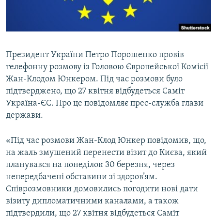
ВІДЕОУРОКИ «ELIFBE»
Русский
СВІДЧЕННЯ ОКУПАЦІЇ
Qırımtatar
УКРАЇНСЬКА ПРОБЛЕМА КРИМУ
Президент України Петро Порошенко провів
ДОЛУЧАЙСЯ!
ІНФОГРАФІКА
телефонну розмову із Головою Європейської Комісії
Жан-Клодом Юнкером. Під час розмови було
підтверджено, що 27 квітня відбудеться Саміт
Україна-ЄС. Про це повідомляє прес-служба глави
Усі сайти RFE/RL
держави.
«Під час розмови Жан-Клод Юнкер повідомив, що,
на жаль змушений перенести візит до Києва, який
планувався на понеділок 30 березня, через
непередбачені обставини зі здоров’ям.
Співрозмовники домовились погодити нові дати
візиту дипломатичними каналами, а також
підтвердили, що 27 квітня відбудеться Саміт