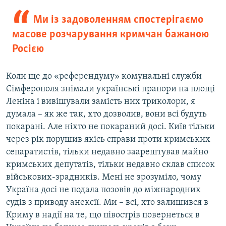
Ми із задоволенням спостерігаємо
масове розчарування кримчан бажаною
Росією
Коли ще до «референдуму» комунальні служби
Сімферополя знімали українські прапори на площі
Леніна і вивішували замість них триколори, я
думала – як же так, хто дозволив, вони всі будуть
покарані. Але ніхто не покараний досі. Київ тільки
через рік порушив якісь справи проти кримських
сепаратистів, тільки недавно заарештував майно
кримських депутатів, тільки недавно склав список
військових-зрадників. Мені не зрозуміло, чому
Україна досі не подала позовів до міжнародних
судів з приводу анексії. Ми – всі, хто залишився в
Криму в надії на те, що півострів повернеться в