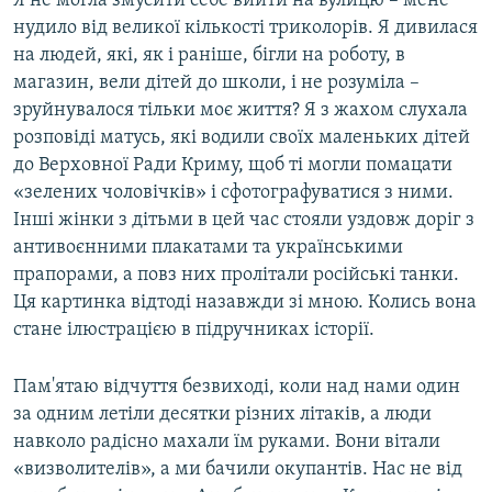
Я не могла змусити себе вийти на вулицю – мене
нудило від великої кількості триколорів. Я дивилася
на людей, які, як і раніше, бігли на роботу, в
магазин, вели дітей до школи, і не розуміла –
зруйнувалося тільки моє життя? Я з жахом слухала
розповіді матусь, які водили своїх маленьких дітей
до Верховної Ради Криму, щоб ті могли помацати
«зелених чоловічків» і сфотографуватися з ними.
Інші жінки з дітьми в цей час стояли уздовж доріг з
антивоєнними плакатами та українськими
прапорами, а повз них пролітали російські танки.
Ця картинка відтоді назавжди зі мною. Колись вона
стане ілюстрацією в підручниках історії.
Пам'ятаю відчуття безвиході, коли над нами один
за одним летіли десятки різних літаків, а люди
навколо радісно махали їм руками. Вони вітали
«визволителів», а ми бачили окупантів. Нас не від