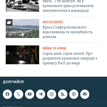
Мить – і ти шпигун. Як у
кримських судах розглядають
звинувачення в держзраді
ФОТОГАЛЕРЕЇ
Краса Сімферопольського
водосховища та занедбаність
довкола
ВІЙНА ТА КРИМ
Сорок днів, сорок ночей. Про
результати кримської операції з
примусу Росії до миру
ДОЛУЧАЙСЯ!