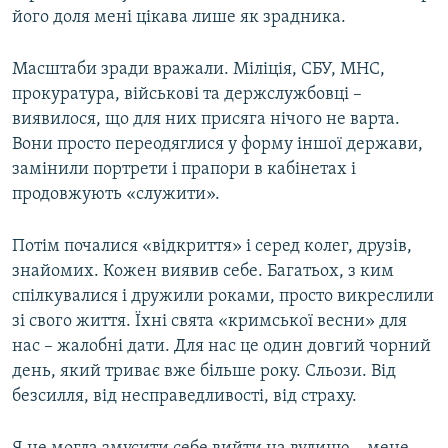
його доля мені цікава лише як зрадника.
Масштаби зради вражали. Міліція, СБУ, МНС,
прокуратура, військові та держслужбовці –
виявилося, що для них присяга нічого не варта.
Вони просто переодяглися у форму іншої держави,
замінили портрети і прапори в кабінетах і
продовжують «служити».
Потім почалися «відкриття» і серед колег, друзів,
знайомих. Кожен виявив себе. Багатьох, з ким
спілкувалися і дружили роками, просто викреслили
зі свого життя. Їхні свята «кримської весни» для
нас – жалобні дати. Для нас це один довгий чорний
день, який триває вже більше року. Сльози. Від
безсилля, від несправедливості, від страху.