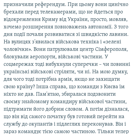
призначили референдум. При цьому вони цинічно
брехали перед телекамерами, що не йдеться про
відокремлення Криму від України, просто, мовляв,
хочемо розширення повноважень автономії. З того
дня події почали розвиватися зі швидкістю лавини.
На вулицях з'явилася військова техніка і «зелені
чоловічки». Вони патрулювали центр Сімферополя,
блокували аеропорти, військові частини. У
соцмережах тоді вибухнули суперечки – чи повинні
українські військові стріляти, чи ні. На мою думку,
для чого тоді потрібна армія, якщо не захищати
свою країну? Інша справа, що команди з Києва їм
ніхто не дав. Пам'ятаю, збиралася подзвонити
своєму знайомому командиру військової частини,
підтримати його добрим словом. А потім дізналася,
що він від самого початку був готовий перейти на
службу до окупантів і підлеглих переконував. Він і
зараз командує тією самою частиною. Тільки тепер