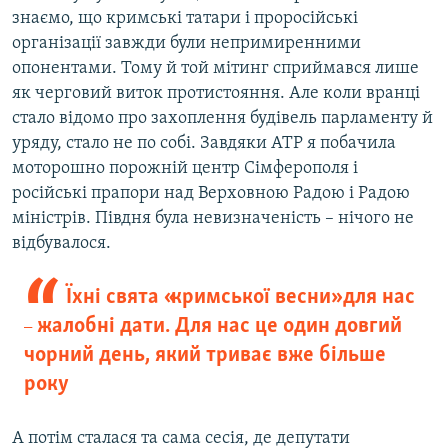
знаємо, що кримські татари і проросійські
організації завжди були непримиренними
опонентами. Тому й той мітинг сприймався лише
як черговий виток протистояння. Але коли вранці
стало відомо про захоплення будівель парламенту й
уряду, стало не по собі. Завдяки АТР я побачила
моторошно порожній центр Сімферополя і
російські прапори над Верховною Радою і Радою
міністрів. Півдня була невизначеність – нічого не
відбувалося.
Їхні свята «кримської весни» для нас
жалобні дати. Для нас це один довгий
–
чорний день, який триває вже більше
року
А потім сталася та сама сесія, де депутати