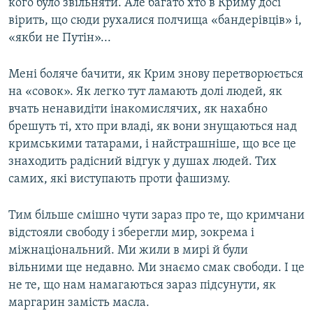
кого було звільняти. Але багато хто в Криму досі
вірить, що сюди рухалися полчища «бандерівців» і,
«якби не Путін»...
Мені боляче бачити, як Крим знову перетворюється
на «совок». Як легко тут ламають долі людей, як
вчать ненавидіти інакомислячих, як нахабно
брешуть ті, хто при владі, як вони знущаються над
кримськими татарами, і найстрашніше, що все це
знаходить радісний відгук у душах людей. Тих
самих, які виступають проти фашизму.
Тим більше смішно чути зараз про те, що кримчани
відстояли свободу і зберегли мир, зокрема і
міжнаціональний. Ми жили в мирі й були
вільними ще недавно. Ми знаємо смак свободи. І це
не те, що нам намагаються зараз підсунути, як
маргарин замість масла.