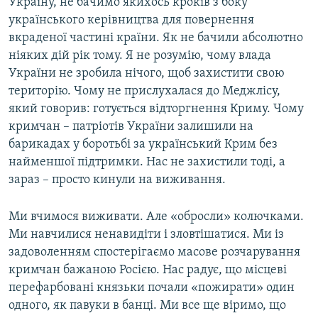
Україну, не бачимо якихось кроків з боку
українського керівництва для повернення
вкраденої частині країни. Як не бачили абсолютно
ніяких дій рік тому. Я не розумію, чому влада
України не зробила нічого, щоб захистити свою
територію. Чому не прислухалася до Меджлісу,
який говорив: готується відторгнення Криму. Чому
кримчан – патріотів України залишили на
барикадах у боротьбі за український Крим без
найменшої підтримки. Нас не захистили тоді, а
зараз – просто кинули на виживання.
Ми вчимося виживати. Але «обросли» колючками.
Ми навчилися ненавидіти і зловтішатися. Ми із
задоволенням спостерігаємо масове розчарування
кримчан бажаною Росією. Нас радує, що місцеві
перефарбовані князьки почали «пожирати» один
одного, як павуки в банці. Ми все ще віримо, що