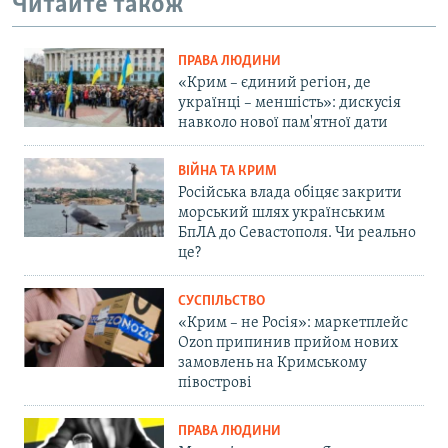
Читайте також
ПРАВА ЛЮДИНИ
«Крим – єдиний регіон, де
українці – меншість»: дискусія
навколо нової пам'ятної дати
ВІЙНА ТА КРИМ
Російська влада обіцяє закрити
морський шлях українським
БпЛА до Севастополя. Чи реально
це?
СУСПІЛЬСТВО
«Крим – не Росія»: маркетплейс
Ozon припинив прийом нових
замовлень на Кримському
півострові
ПРАВА ЛЮДИНИ