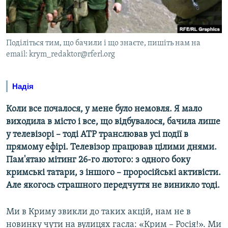
ВІДЕОУРОКИ «ELIFBE»
Русский
СВІДЧЕННЯ ОКУПАЦІЇ
Qırımtatar
Поділіться тим, що бачили і що знаєте, пишіть нам на
УКРАЇНСЬКА ПРОБЛЕМА КРИМУ
email: krym_redaktor@rferl.org
ДОЛУЧАЙСЯ!
ІНФОГРАФІКА
Надія
Коли все почалося, у мене було немовля. Я мало
Усі сайти RFE/RL
виходила в місто і все, що відбувалося, бачила лише
у телевізорі – тоді АТР транслював усі події в
прямому ефірі. Телевізор працював цілими днями.
Пам'ятаю мітинг 26-го лютого: з одного боку
кримські татари, з іншого – проросійські активісти.
Але якогось страшного передчуття не виникло тоді.
Ми в Криму звикли до таких акцій, нам не в
новинку чути на вулицях гасла: «Крим – Росія!». Ми