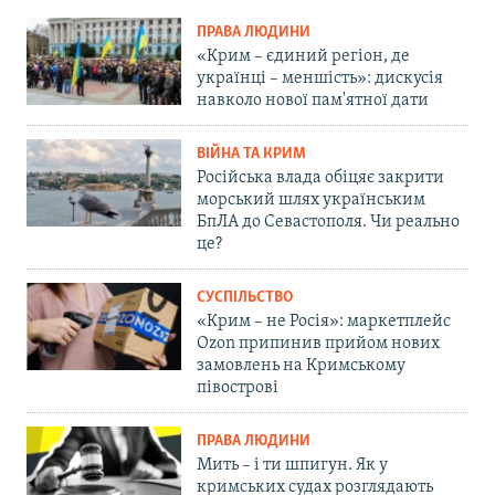
ПРАВА ЛЮДИНИ
«Крим – єдиний регіон, де
українці – меншість»: дискусія
навколо нової пам'ятної дати
ВІЙНА ТА КРИМ
Російська влада обіцяє закрити
морський шлях українським
БпЛА до Севастополя. Чи реально
це?
СУСПІЛЬСТВО
«Крим – не Росія»: маркетплейс
Ozon припинив прийом нових
замовлень на Кримському
півострові
ПРАВА ЛЮДИНИ
Мить – і ти шпигун. Як у
кримських судах розглядають