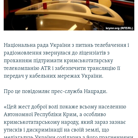
ВІДЕОУРОКИ «ELIFBE»
Русский
СВІДЧЕННЯ ОКУПАЦІЇ
Qırımtatar
УКРАЇНСЬКА ПРОБЛЕМА КРИМУ
ДОЛУЧАЙСЯ!
ІНФОГРАФІКА
Національна рада України з питань телебачення і
радіомовлення звернулася до ліцензіатів з
проханням підтримати кримськотатарську
Усі сайти RFE/RL
телекомпанію ATR і забезпечити трансляцію її
передач у кабельних мережах України.
Про це повідомляє прес-служба Нацради.
«Цей жест доброї волі покаже всьому населенню
Автономної Республіки Крим, а особливо
кримськотатарському народу, який зараз зазнає
утисків і дискримінації на своїй землі, що
медіагалузь України солідарна з його прагненнями