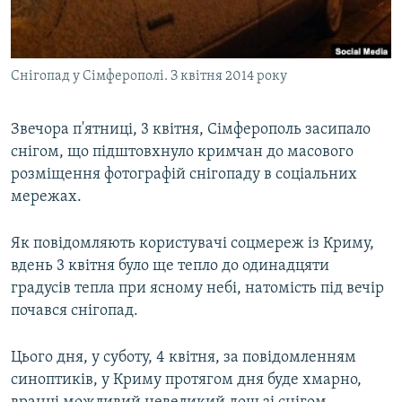
ВІДЕОУРОКИ «ELIFBE»
Русский
СВІДЧЕННЯ ОКУПАЦІЇ
Qırımtatar
Снігопад у Сімферополі. З квітня 2014 року
УКРАЇНСЬКА ПРОБЛЕМА КРИМУ
ДОЛУЧАЙСЯ!
ІНФОГРАФІКА
Звечора п'ятниці, 3 квітня, Сімферополь засипало
снігом, що підштовхнуло кримчан до масового
розміщення фотографій снігопаду в соціальних
Усі сайти RFE/RL
мережах.
Як повідомляють користувачі соцмереж із Криму,
вдень 3 квітня було ще тепло до одинадцяти
градусів тепла при ясному небі, натомість під вечір
почався снігопад.
Цього дня, у суботу, 4 квітня, за повідомленням
синоптиків, у Криму протягом дня буде хмарно,