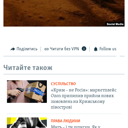
Поділитись
Читати без VPN
Follow us
Читайте також
СУСПІЛЬСТВО
«Крим – не Росія»: маркетплейс
Ozon припинив прийом нових
замовлень на Кримському
півострові
ПРАВА ЛЮДИНИ
Мить – і ти шпигун. Як у