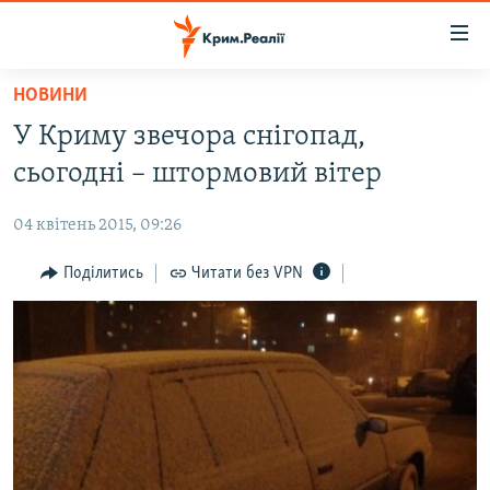
Доступність
посилання
Перейти
НОВИНИ
до
НОВИНИ
У Криму звечора снігопад,
основного
ВОДА.КРИМ
матеріалу
сьогодні – штормовий вітер
ВІДЕО ТА ФОТО
Перейти
до
04 квітень 2015, 09:26
ПОЛІТИКА
основної
БЛОГИ
Поділитись
Читати без VPN
навігації
Перейти
ПОГЛЯД
до
ІНТЕРВ'Ю
пошуку
ВСЕ ЗА ДЕНЬ
СПЕЦПРОЕКТИ
ЯК ОБІЙТИ БЛОКУВАННЯ
ДЕПОРТАЦІЯ