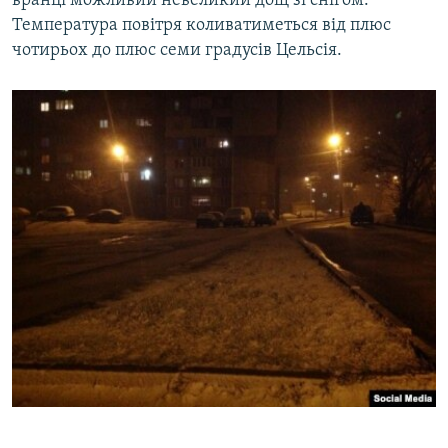
вранці можливий невеликий дощ зі снігом.
Температура повітря коливатиметься від плюс
чотирьох до плюс семи градусів Цельсія.