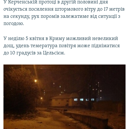
У Керченській протоці в другій половині дня
очікується посилення штормового вітру до 17 метрів
на секунду, рух поромів залежатиме від ситуації з
погодою.
У неділю 5 квітня в Криму можливий невеликий
дощ, удень темература повітря може підніматися
до 10 градусів за Цельсієм.