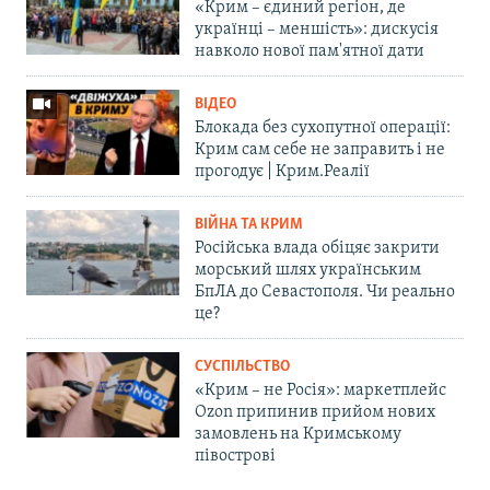
«Крим – єдиний регіон, де
українці – меншість»: дискусія
навколо нової пам'ятної дати
ВІДЕО
Блокада без сухопутної операції:
Крим сам себе не заправить і не
прогодує | Крим.Реалії
ВІЙНА ТА КРИМ
Російська влада обіцяє закрити
морський шлях українським
БпЛА до Севастополя. Чи реально
це?
СУСПІЛЬСТВО
«Крим – не Росія»: маркетплейс
Ozon припинив прийом нових
замовлень на Кримському
півострові