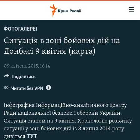
Доступність
посилання
Перейти
ФОТОГАЛЕРЕЇ
до
НОВИНИ
Ситуація в зоні бойових дій на
основного
ВОДА.КРИМ
матеріалу
Донбасі 9 квітня (карта)
ВІДЕО ТА ФОТО
Перейти
до
09 квітень 2015, 16:14
ПОЛІТИКА
основної
Поділитись
БЛОГИ
навігації
Перейти
Читати без VPN
ПОГЛЯД
до
ІНТЕРВ'Ю
пошуку
Інфографіка Інформаційно-аналітичного центру
ВСЕ ЗА ДЕНЬ
Ради національної безпеки і оборони України.
Ситуація станом на 9 квітня. Хронологію розвитку
СПЕЦПРОЕКТИ
ситуації у зоні бойових дій із 8 липня 2014 року
ЯК ОБІЙТИ БЛОКУВАННЯ
ДЕПОРТАЦІЯ
дивіться
ТУТ