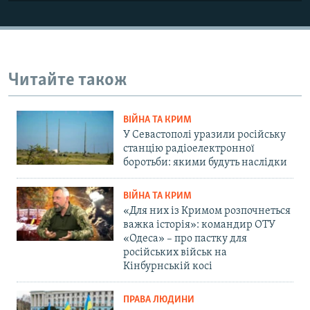
Читайте також
ВІЙНА ТА КРИМ
У Севастополі уразили російську
станцію радіоелектронної
боротьби: якими будуть наслідки
ВІЙНА ТА КРИМ
«Для них із Кримом розпочнеться
важка історія»: командир ОТУ
«Одеса» – про пастку для
російських військ на
Кінбурнській косі
ПРАВА ЛЮДИНИ