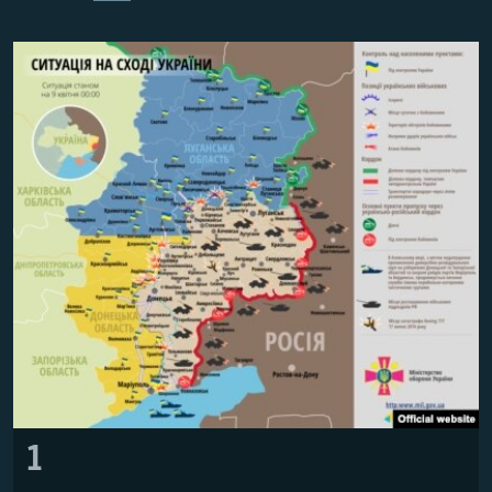
ВІДЕОУРОКИ «ELIFBE»
Русский
СВІДЧЕННЯ ОКУПАЦІЇ
Qırımtatar
УКРАЇНСЬКА ПРОБЛЕМА КРИМУ
ДОЛУЧАЙСЯ!
ІНФОГРАФІКА
Усі сайти RFE/RL
1