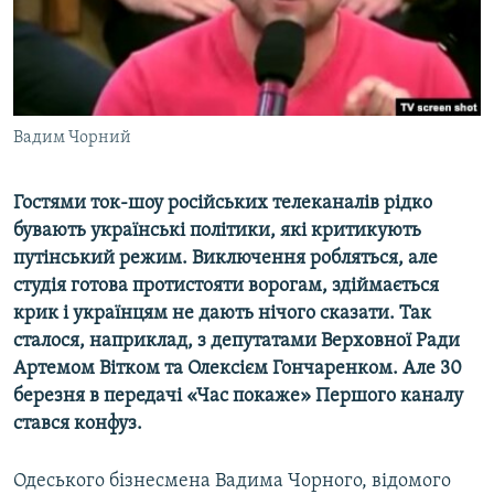
ВІДЕОУРОКИ «ELIFBE»
Русский
СВІДЧЕННЯ ОКУПАЦІЇ
Qırımtatar
УКРАЇНСЬКА ПРОБЛЕМА КРИМУ
ДОЛУЧАЙСЯ!
Вадим Чорний
ІНФОГРАФІКА
Гостями ток-шоу російських телеканалів рідко
бувають українські політики, які критикують
Усі сайти RFE/RL
путінський режим. Виключення робляться, але
студія готова протистояти ворогам, здіймається
крик і українцям не дають нічого сказати. Так
сталося, наприклад, з депутатами Верховної Ради
Артемом Вітком та Олексієм Гончаренком. Але 30
березня в передачі «Час покаже» Першого каналу
стався конфуз.
Одеського бізнесмена Вадима Чорного, відомого