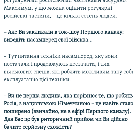
регулярними російськими частинами абсурдно.
Максимум, у що можна оцінити регулярні
російські частини, – це кілька сотень людей.
– Але Ви закликали в ток-шоу Першого каналу:
виведіть насамперед свої війська…
– Тут питання техніки насамперед, яку вони
постачали і продовжують постачати, і тих
військових спеців, які роблять можливим таку собі
експлуатацію цієї техніки.
– Ви не перша людина, яка порівнює те, що робить
Росія, з нацистською Німеччиною – це навіть стало
поширено (звичайно, не в ефірі Першого каналу).
Для Вас це був риторичний прийом чи Ви дійсно
бачите серйозну схожість?