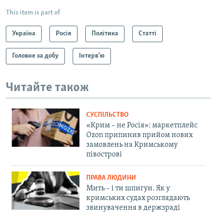
This item is part of
Україна
Росія
Політика
Статті
Головне за добу
Інтерв'ю
Читайте також
СУСПІЛЬСТВО
«Крим – не Росія»: маркетплейс
Ozon припинив прийом нових
замовлень на Кримському
півострові
ПРАВА ЛЮДИНИ
Мить – і ти шпигун. Як у
кримських судах розглядають
звинувачення в держзраді