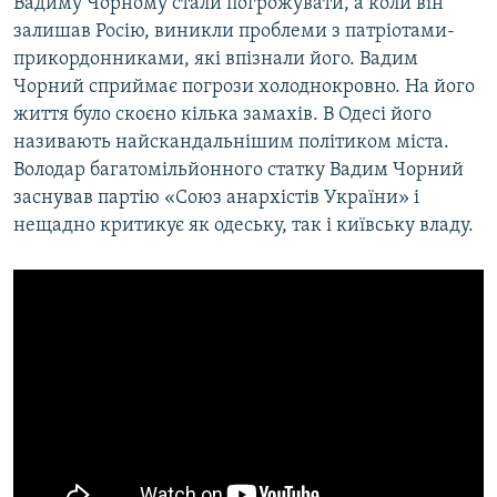
Вадиму Чорному стали погрожувати, а коли він
залишав Росію, виникли проблеми з патріотами-
прикордонниками, які впізнали його. Вадим
Чорний сприймає погрози холоднокровно. На його
життя було скоєно кілька замахів. В Одесі його
називають найскандальнішим політиком міста.
Володар багатомільйонного статку Вадим Чорний
заснував партію «Союз анархістів України» і
нещадно критикує як одеську, так і київську владу.