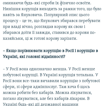
оминаючи будь-які спроби їх фізично освоїти.
Нинішня корупція виходить за рамки того, що було
навіть за Януковича. Популярний опис цього
процесу – це те, що Янукович збирався перебувати
при владі вічно, розглядав корову як свою і
збирався доїти її завжди, ставився до корови по-
хазяйськи, ці ж готові корову зарізати.
– Якщо порівнювати корупцію в Росії і корупцію в
Україні, які головні відмінності?
– У Росії вона однозначно менша. У Росії менше
побутової корупції. В Україні корупція тотальна. У
Росії вони все-таки вичавили корупцію з побутової
сфери, зі сфери адмінпослуг. Там хоча б щось
можна робити без хабарів. Можна лікуватися,
погано лікуватися, але без хабарів лікарям. В
Україні будь-які дії державної машини