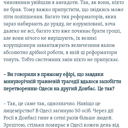
чиновники увійшли в анекдоти. Так, як вони, ніхто
не брав. Тому важко припустити, що звідкись може
піти поліпшення. Багато тих реформаторів, яких
зараз набирають до уряду, не корумповані, хоча
далеко не всі, багато хто вже починає брати гроші,
але вони нічого не вирішують, їх великі
корупціонери завантажують величезним валом
абсолютно дрібної роботи, в якій ці реформатори
тонуть. Тобто системних змін ніхто не припускає.
– Ви говорили в прямому ефірі, що завдяки
минулорічній травневій трагедії вдалося запобігти
перетворенню Одеси на другий Донбас. Це так?
– Так, це саме так, однозначно. Навіщо це
лицемірство? В Одесі загинуло 50 осіб. Через дії
Росії в Донбасі гине в сотні разів більше людей.
Зрештою, стільки помирає в Одесі кожен день від