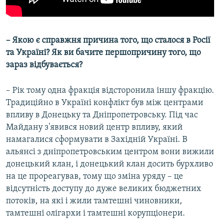
– Якою є справжня причина того, що сталося в Росії
та Україні? Як ви бачите першопричину того, що
зараз відбувається?
– Рік тому одна фракція відсторонила іншу фракцію.
Традиційно в Україні конфлікт був між центрами
впливу в Донецьку та Дніпропетровську. Під час
Майдану з'явився новий центр впливу, який
намагалися сформувати в Західній Україні. В
альянсі з дніпропетровським центром вони вижили
донецький клан, і донецький клан досить бурхливо
на це прореагував, тому що зміна уряду – це
відсутність доступу до дуже великих бюджетних
потоків, на які і жили тамтешні чиновники,
тамтешні олігархи і тамтешні корупціонери.