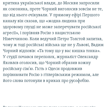
критика української влади, до Москви запросили
як союзника, проте Чорний виголосив зовсім не те,
що від нього очікували. У прямому ефірі Першого
каналу він сказав, що «жодна людина при
здоровому глузді не може заперечувати російської
агресії», і порівняв Росію з нацистською
Німеччиною. Коли ведучий Петро Толстой запитав,
чому ж тоді російські війська ще не у Львові, Вадим
Чорний відповів: «Та тому що у вас кишка тонка».
У студії почався переполох, журналіст Олександр
Яковлєв оголосив, що Чорний образив кожну
російську сім'ю. Гість з Одеси продовжив
порівнювати Росію з гітлерівським режимом, але
його слова потонули в криках про русофобію.