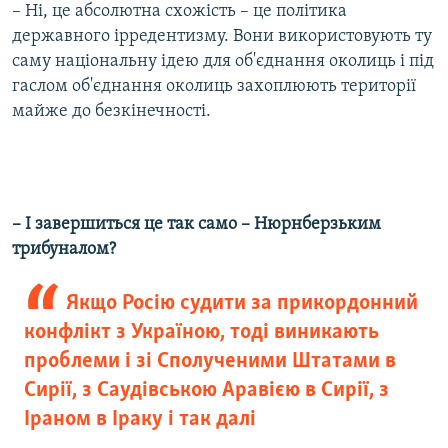
– Ні, це абсолютна схожість – це політика
державного ірредентизму. Вони використовують ту
саму національну ідею для об'єднання околиць і під
гаслом об'єднання околиць захоплюють території
майже до безкінечності.
– І завершиться це так само – Нюрнберзьким
трибуналом?
Якщо Росію судити за прикордонний
конфлікт з Україною, тоді виникають
проблеми і зі Сполученими Штатами в
Сирії, з Саудівською Аравією в Сирії, з
Іраном в Іраку і так далі