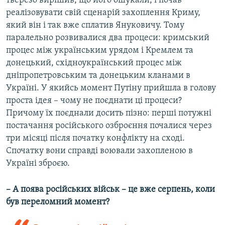
тверезо вирішив, що його ошукали, і почав
реалізовувати свій сценарій захоплення Криму,
який він і так вже сплатив Януковичу. Тому
паралельно розвивалися два процеси: кримський
процес між українським урядом і Кремлем та
донецький, східноукраїнський процес між
дніпропетровським та донецьким кланами в
Україні. У якийсь момент Путіну прийшла в голову
проста ідея – чому не поєднати ці процеси?
Причому їх поєднали досить пізно: перші потужні
постачання російського озброєння почалися через
три місяці після початку конфлікту на сході.
Спочатку вони справді воювали захопленою в
Україні зброєю.
– А поява російських військ – це вже серпень, коли
був переломний момент?