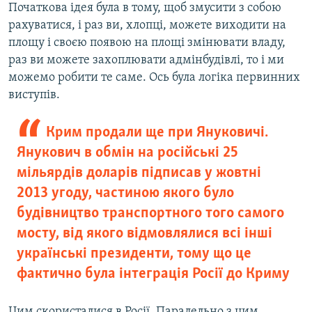
Початкова ідея була в тому, щоб змусити з собою
рахуватися, і раз ви, хлопці, можете виходити на
площу і своєю появою на площі змінювати владу,
раз ви можете захоплювати адмінбудівлі, то і ми
можемо робити те саме. Ось була логіка первинних
виступів.
Крим продали ще при Януковичі.
Янукович в обмін на російські 25
мільярдів доларів підписав у жовтні
2013 угоду, частиною якого було
будівництво транспортного того самого
мосту, від якого відмовлялися всі інші
українські президенти, тому що це
фактично була інтеграція Росії до Криму
Цим скористалися в Росії. Паралельно з цим