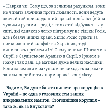
– Навряд чи. Тому що, за великим рахунком, вони
не чинять злочинів проти людяності, вони ведуть
звичайний прикордонний проксі-конфлікт (війна
чужими руками – ред.), яких сотні відбувається у
світі, які однаково легко підтримує не тільки Росія,
але і безліч інших країн. Якщо Росію судити за
прикордонний конфлікт з Україною, тоді
виникають проблеми і зі Сполученими Штатами в
Сирії, з Саудівською Аравією в Сирії, з Іраном в
Іраку і так далі. Це матиме дуже великі наслідки.
Вони за великим рахунком не виходять за рамки
загальноприйнятих норм проксі-конфлікту.
– Вадиме, Ви дуже багато пишете про корупцію в
Україні – це одна з головних тем ваших
викривальних заміток. Сьогоднішня корупція –
така ж, як за Януковича?