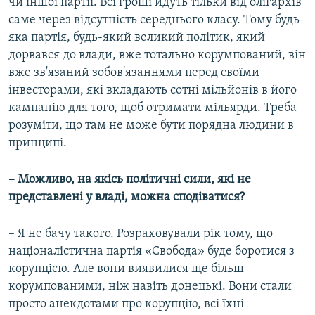
чи іншої партії. Всі гроші йдуть тільки від олігархів
саме через відсутність середнього класу. Тому будь-
яка партія, будь-який великий політик, який
дорвався до влади, вже тотально корумпований, він
вже зв'язаний зобов'язаннями перед своїми
інвесторами, які вкладають сотні мільйонів в його
кампанію для того, щоб отримати мільярди. Треба
розуміти, що там не може бути порядна людини в
принципі.
– Можливо, на якісь політичні сили, які не
представлені у владі, можна сподіватися?
– Я не бачу такого. Розраховували рік тому, що
націоналістична партія «Свобода» буде боротися з
корупцією. Але вони виявилися ще більш
корумпованими, ніж навіть донецькі. Вони стали
просто анекдотами про корупцію, всі їхні