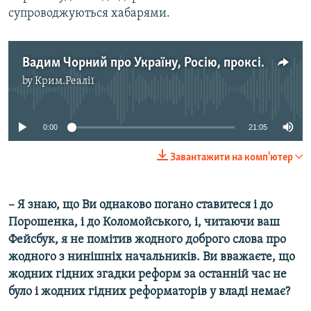
супроводжуються хабарями.
Вадим Чорний про Україну, Росію, проксі-конфлікти і корупцію
by
Крим.Реалії
No media source currently available
0:00
21:05
Завантажити на комп'ютер
– Я знаю, що Ви однаково погано ставитеся і до
Порошенка, і до Коломойського, і, читаючи ваш
Фейсбук, я не помітив жодного доброго слова про
жодного з нинішніх начальників. Ви вважаєте, що
жодних гідних згадки реформ за останній час не
було і жодних гідних реформаторів у владі немає?