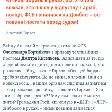
«ЛНР» зі зброєю в руках. Всі, хто там
воював, хто пішов у відпустку з армії,
поліції, ФСБ і опинився на Донбасі – всі
повинні постати перед судом!
Анатолій Горлов
Влітку Анатолій звертався до голови ФСБ
Олександра Бортнікова
з приводу телевізійних
програм
Дмитра Кисельова
. Відповідати за те, що
люди вбивають один одного, повинні якраз ті, хто
розпалює війну, вважає Горлов. «Ось цей бардак
треба закінчувати. Це не війна, а злочин, і він є в
кодексі Росії. І нашим органам слід цим зайнятися
– хто розпалює цю війну, – говорить Горлов. – Хто
там зі зброєю в руках? Чому там люди не можуть
жити? Громадяни Росії, які чомусь в «ДНР» і «ЛНР»
зі зброєю в руках, – ними повинні займатися