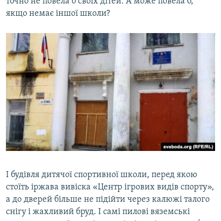
точно не повела б своїх дітей. А може повела б,
якщо немає іншої школи?
І будівля дитячої спортивної школи, перед якою
стоїть іржава вивіска «Центр ігрових видів спорту»,
а до дверей більше не підійти через калюжі талого
снігу і жахливий бруд. І самі пилові вяземські