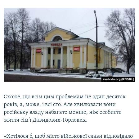
Схоже, що всім цим проблемам не один десяток
років, а, може, і всі сто. Але хвилювали вони
російську владу набагато менше, ніж особисте
життя сім’ї Давидових-Горлових.
«Хотілося б, щоб місто військової слави відповідало