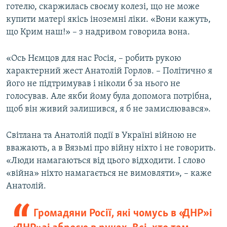
готелю, скаржилась своєму колезі, що не може
купити матері якісь іноземні ліки. «Вони кажуть,
що Крим наш!» – з надривом говорила вона.
«Ось Нємцов для нас Росія, – робить рукою
характерний жест Анатолій Горлов. – Політично я
його не підтримував і ніколи б за нього не
голосував. Але якби йому була допомога потрібна,
щоб він живий залишився, я б не замислювався».
Світлана та Анатолій події в Україні війною не
вважають, а в Вязьмі про війну ніхто і не говорить.
«Люди намагаються від цього відходити. І слово
«війна» ніхто намагається не вимовляти», – каже
Анатолій.
Громадяни Росії, які чомусь в «ДНР» і