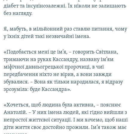
діабет та інсулінозалежні. Їх ніколи не залишають
без нагляду.
Я, мабуть, в мільйонний раз ставлю питання, чому
у їхніх дітей такі незвичайні імена.
«Подобається мені це ім’я, – говорить Світлана,
тримаючи на руках Кассандру, названу ім’ям
міфічної давньогрецької пророчиці, в чиї
передбачення ніхто не вірив, а вони завжди
збувалися. – Вона як тільки народилася, я відразу
зрозуміла: буде Кассандра».
«Хочеться, щоб людина була активна, – пояснює
Анатолій. – У них імена людей, які гідно вийшли з
непростої життєвої ситуації. І ми хочемо, щоб наші
діти життя своє достойно прожили. Ім’я також має