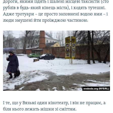
дороги, якими їздять і шалені місцеві таксисти (сто
рублів в будь-який кінець міста), і ходять тутешні.
Адже тротуари – це просто заповнені водою ями – і
люди змушені йти проїжджою частиною.
І те, що у Вязьмі один кінотеатр, і він не працює, а
біля нього лежать мішки зі сміттям.