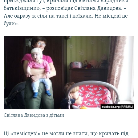
приїжджали тут, кричали під вікнами «зрадники
батьківщини», – розповідає Світлана Давидова. –
Але одразу ж сіли на таксі і поїхали. Не місцеві це
були».
Світлана Давидова з дітьми
Ці «немісцеві» не могли не знати, що кричать під