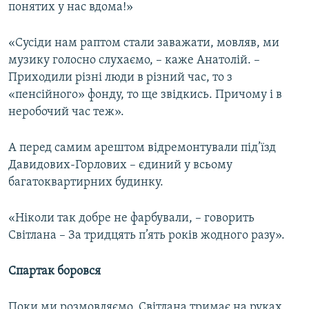
понятих у нас вдома!»
«Сусіди нам раптом стали заважати, мовляв, ми
музику голосно слухаємо, – каже Анатолій. –
Приходили різні люди в різний час, то з
«пенсійного» фонду, то ще звідкись. Причому і в
неробочий час теж».
А перед самим арештом відремонтували під’їзд
Давидових-Горлових – єдиний у всьому
багатоквартирних будинку.
«Ніколи так добре не фарбували, – говорить
Світлана – За тридцять п’ять років жодного разу».
Спартак боровся
Поки ми розмовляємо, Світлана тримає на руках