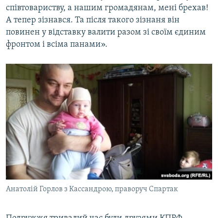
співтовариству, а нашим громадянам, мені брехав!
А тепер зізнався. Та після такого зізнаня він
повинен у відставку валити разом зі своїм єдиним
фронтом і всіма панами».
Анатолій Горлов з Кассандрою, праворуч Спартак