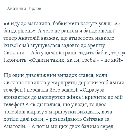
Анатолій Горлов
«Я йду до магазина, бабки мені кажуть услід: «О,
бандерівець». А чого це раптом я бандерівець? –
тепер Анатолій вважає, що атмосфера навколо
їхньої сім’ї згущувалася задовго до арешту
Світлани. – Або у адміністрації сидить бабця, торгує
і кричить: «Судити таких, як ти, треба!» – це як?!»
Ще один дивовижний випадок стався, коли
Світлана знайшла у маршрутці дорогий мобільний
телефон і передала його водієві: «Одразу ж
вривається до маршуртки жінка і кричить: де мій
телефон! А як дізналися, що у водія, то двоє
чоловіків відразу з маршрутки виходять, хоча
хотіли далі їхати, – розповідають Світлана та
Анатолій. – А потім ми цих двох бачимо серед