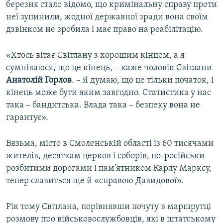
березня стало відомо, що кримінальну справу проти
неї зупинили, жодної державної зради вона своїм
дзвінком не зробила і має право на реабілітацію.
«Хтось вітає Світлану з хорошим кінцем, а я
сумніваюся, що це кінець, – каже чоловік Світлани
Анатолій Горлов
. – Я думаю, що це тільки початок, і
кінець може бути яким завгодно. Статистика у нас
така – бандитська. Влада така – безпеку вона не
гарантує».
Вязьма, місто в Смоленській області із 60 тисячами
жителів, десяткам церков і соборів, по-російськи
розбитими дорогами і пам’ятником Карлу Марксу,
тепер славиться ще й «справою Давидової».
Рік тому Світлана, порівнявши почуту в маршрутці
розмову про військовослужбовців, які в штатському