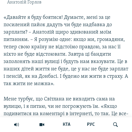
Анатолій Горлов
«Давайте я буду боятися! Думаєте, мені за це
посилений пайок дадуть чи буде надбавка до
зарплати? – Анатолій щиро здивований моїм
питанням. – Я розумію одне: якщо ми, громадяни,
тепер свою країну не відстоїмо правдою, за нас її
ніхто не буде відстоювати. Завтра ці бандити
заполонять наші вулиці і будуть нам вказувати. Це в
наших дітей життя не буде, це у нас не буде зарплат
і пенсій, як на Донбасі. І будемо ми жити в страху. А
так жити не можна».
Мене турбує, що Світлана не виходить сама на
вулицю, і я питаю, чи не погрожують їм. «Якщо
подивитися на коментарі в інтернеті, то так. Це все-
таки не роботи, а люди написали, – відповідають
КТА
РУС
вони. – Ми хочемо процес реабілітації пройти