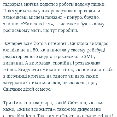
підозріла звичка ходити з роботи додому пішки.
Похмурим тлом у цих репортажах проходили
вязьмівські місцеві пейзажі – понуро, брудно,
звично. «Жах-жахіття», – але таке в будь-якому
російському місті, що тут поробиш.
Всупереч всім фото в інтернеті, Світлана виглядає
аж ніяк не на 50, як написала у своєму фейсбуці
редактор одного модного російського ЗМІ у
вигнанні. А як молода, спокійна і розважлива
жінка. Згадуючи смикання тіток, які в магазині або
в пісочниці кричать на одного чи двох таких
затурканих ними малюків, не скажеш, що у
Світлани дітей семеро.
Трикімнатна квартира, в якій Світлана, як сама
каже, «живе все життя», також не дивує мене
своєю бідністю. Так, там стоїть «радянська» стінка і