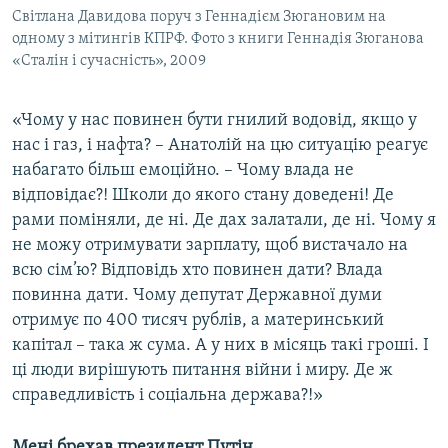
Світлана Давидова поруч з Геннадієм Зюгановим на
одному з мітингів КПРФ. Фото з книги Геннадія Зюганова
«Сталін і сучасність», 2009
«Чому у нас повинен бути гнилий водовід, якщо у
нас і газ, і нафта? – Анатолій на цю ситуацію реагує
набагато більш емоційно. – Чому влада не
відповідає?! Школи до якого стану доведені! Де
рами поміняли, де ні. Де дах залатали, де ні. Чому я
не можу отримувати зарплату, щоб вистачало на
всю сім’ю? Відповідь хто повинен дати? Влада
повинна дати. Чому депутат Державної думи
отримує по 400 тисяч рублів, а материнський
капітал – така ж сума. А у них в місяць такі гроші. І
ці люди вирішують питання війни і миру. Де ж
справедливість і соціальна держава?!»
Мені брехав президент Путін