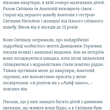
вікнами квартири, в якій семеро маленьких дітей.
Разом Світлана та Анатолій виховують сімох –
старші від першого шлюбу Анатолія з сестрою
Світлани Наталією і молодші від їхнього спільного
шлюбу. Віком від 4 місяців до 12 років.
Коли Світлану затримали, про найдрібніші
подробиці особистого життя Давидових-Горлових
писали великі і маленькі видання. Але на інтерв’ю
вони погоджуються швидко, хоча після звільнення
спілкуватися з журналістами стали помітно рідше.
Тільки пустивши мене до квартири, Анатолій
скромно, але наполегливо просить у мене
посвідчення: «А раптом ви з «Лайф-ньюз», –
пояснює він.
Писали, що у них занадто багато дітей з дивними
іменами, що живуть вони бідно, а в Світлани була