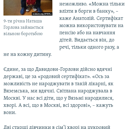
неможливо. «Можна тільки
влізти в борги в банку», –
каже Анатолій. Сертифікат
9-ти річна Наташа
можна використовувати на
Горлова займається
пенсію або на навчання
вільною боротьбою
дітей. Видається він, до
речі, тільки одного разу, а
не на кожну дитину.
Єдине, за що Давидови-Горлови дійсно вдячні
державі, це за «родовий сертифікат». «Ось за
можливість не народжувати в такій лікарні, як
Вяземська, ми вдячні. Світлана народжувала в
Москві. У нас всі діти, що у Вязьмі народилися,
хворі. А всі, що в Москві, всі здорові», – кажуть
вони.
Дві старші дівчинки в сім’ї хворі на цукровий