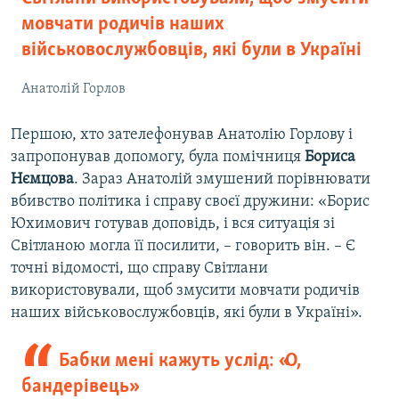
мовчати родичів наших
військовослужбовців, які були в Україні
Анатолій Горлов
Першою, хто зателефонував Анатолію Горлову і
запропонував допомогу, була помічниця
Бориса
Нємцова
. Зараз Анатолій змушений порівнювати
вбивство політика і справу своєї дружини: «Борис
Юхимович готував доповідь, і вся ситуація зі
Світланою могла її посилити, – говорить він. – Є
точні відомості, що справу Світлани
використовували, щоб змусити мовчати родичів
наших військовослужбовців, які були в Україні».
Бабки мені кажуть услід: «О,
бандерівець»