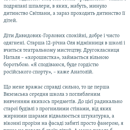
подряпані шпалери, в яких, мабуть, минуло
дитинство Світлани, а зараз проходить дитинство її
дітей.
Діти Давидових-Горлових спокійні, добре і чисто
одягнені. Старша 12-річна Оля відмінниця в школі і
вчиться театральному мистецтву. Другокласниця
Наталя – «хорошистка», займається вільною
боротьбою. «Я сподіваюся, буде гордістю
російського спорту», –​ каже Анатолій.
Що мене вражає справді сильно, то це перша
Вяземська середня школа з поглибленим
вивченням якихось предметів. До цієї радикально
старої будівлі з прогнилими стінами, від яких
жирними шарами відвалюється штукатурка, а
віконні прорізи на фасаді забиті просто фанерою, я