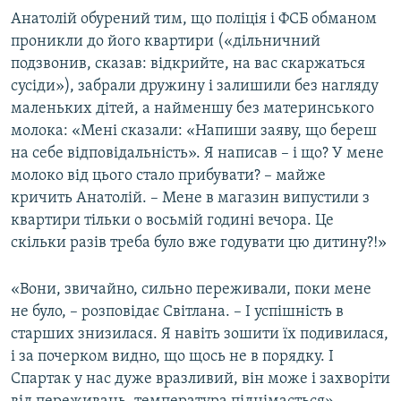
Анатолій обурений тим, що поліція і ФСБ обманом
проникли до його квартири («дільничний
подзвонив, сказав: відкрийте, на вас скаржаться
сусіди»), забрали дружину і залишили без нагляду
маленьких дітей, а найменшу без материнського
молока: «Мені сказали: «Напиши заяву, що береш
на себе відповідальність». Я написав – і що? У мене
молоко від цього стало прибувати? – майже
кричить Анатолій. – Мене в магазин випустили з
квартири тільки о восьмій годині вечора. Це
скільки разів треба було вже годувати цю дитину?!»
«Вони, звичайно, сильно переживали, поки мене
не було, – розповідає Світлана. – І успішність в
старших знизилася. Я навіть зошити їх подивилася,
і за почерком видно, що щось не в порядку. І
Спартак у нас дуже вразливий, він може і захворіти