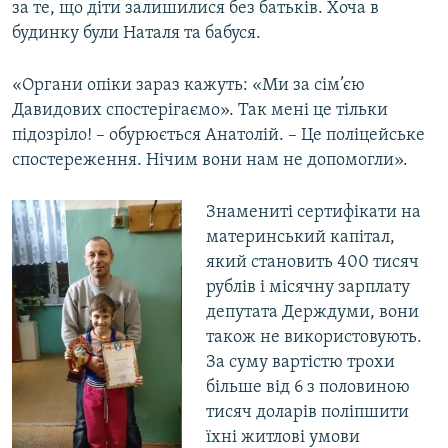
за те, що діти залишилися без батьків. Хоча в
будинку були Наталя та бабуся.
«Органи опіки зараз кажуть: «Ми за сім’єю
Давидових спостерігаємо». Так мені це тільки
підозріло! – обурюється Анатолій. – Це поліцейське
спостереження. Нічим вони нам не допомогли».
Знамениті сертифікати на
материнський капітал,
який становить 400 тисяч
рублів і місячну зарплату
депутата Держдуми, вони
також не використовують.
За суму вартістю трохи
більше від 6 з половиною
тисяч доларів поліпшити
їхні житлові умови