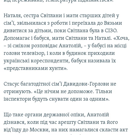
від переживань, температура піднімається».
Наталя, сестра Світлани і мати старших дітей у
сім’ї, звільнилася з роботи і переїхала до Вязьми
дивитися за дітьми, поки Світлана була в СІЗО.
Допомагає і бабуся, мати Світлани та Наталі. «Хоча,
– зі сміхом розповідає Анатолій, – у бабусі на місці
голови телевізор, і коли в будинок приходили
українські кореспонденти, бабуся називала їх
«представниками хунти».
Стасус багатодітної сім’ї Давидови-Горлови не
отримують. «Це нічим не допоможе. Тільки
інспектори будуть снувати один за одним».
Що таке органи державної опіки, Анатолій
дізнався, коли під час арешту Світлани та його
від’їзду до Москви, на них намагалися скласти акт