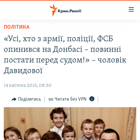
Доступність
посилання
Перейти
ПОЛІТИКА
до
НОВИНИ
«Усі, хто з армії, поліції, ФСБ
основного
ВОДА.КРИМ
матеріалу
опинився на Донбасі – повинні
ВІДЕО ТА ФОТО
Перейти
постати перед судом!» – чоловік
до
ПОЛІТИКА
Давидової
основної
БЛОГИ
навігації
14 квітень 2015, 08:30
Перейти
ПОГЛЯД
до
Поділитись
Читати без VPN
ІНТЕРВ'Ю
пошуку
ВСЕ ЗА ДЕНЬ
СПЕЦПРОЕКТИ
ЯК ОБІЙТИ БЛОКУВАННЯ
ДЕПОРТАЦІЯ