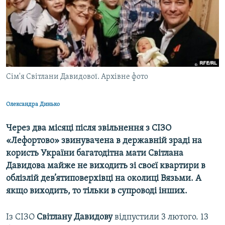
ВІДЕОУРОКИ «ELIFBE»
Русский
СВІДЧЕННЯ ОКУПАЦІЇ
Qırımtatar
УКРАЇНСЬКА ПРОБЛЕМА КРИМУ
ДОЛУЧАЙСЯ!
ІНФОГРАФІКА
Cім'я Світлани Давидової. Архівне фото
Олександра Динько
Усі сайти RFE/RL
Через два місяці після звільнення з СІЗО
«Лефортово» звинувачена в державній зраді на
користь України багатодітна мати Світлана
Давидова майже не виходить зі своєї квартири в
облізлій дев’ятиповерхівці на околиці Вязьми. А
якщо виходить, то тільки в супроводі інших.
Із СІЗО
Світлану Давидову
відпустили 3 лютого. 13