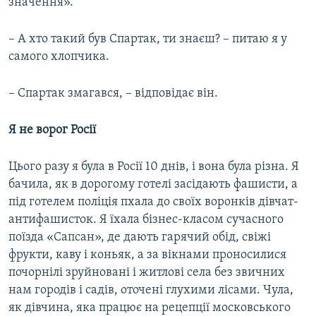
значення».
– А хто такий був Спартак, ти знаєш? – питаю я у
самого хлопчика.
– Спартак змагався, – відповідає він.
Я не ворог Росії
Цього разу я була в Росії 10 днів, і вона була різна. Я
бачила, як в дорогому готелі засідають фашисти, а
під готелем поліція пхала до своїх воронків дівчат-
антифашисток. Я їхала бізнес-класом сучасного
поїзда «Сапсан», де дають гарячий обід, свіжі
фрукти, каву і коньяк, а за вікнами проносилися
почорнілі зруйновані і житлові села без звичних
нам городів і садів, оточені глухими лісами. Чула,
як дівчина, яка працює на рецепції московського