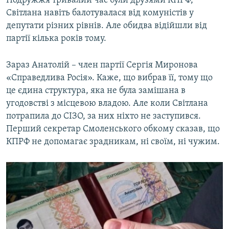
Подружжя тривалий час були друзями КПРФ,
Світлана навіть балотувалася від комуністів у
депутати різних рівнів. Але обидва відійшли від
партії кілька років тому.
Зараз Анатолій – член партії Сергія Миронова
«Справедлива Росія». Каже, що вибрав її, тому що
це єдина структура, яка не була замішана в
угодовстві з місцевою владою. Але коли Світлана
потрапила до СІЗО, за них ніхто не заступився.
Перший секретар Смоленського обкому сказав, що
КПРФ не допомагає зрадникам, ні своїм, ні чужим.