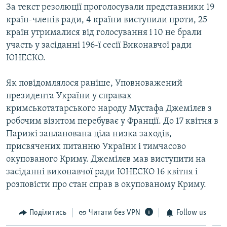
За текст резолюції проголосували представники 19
ВІДЕОУРОКИ «ELIFBE»
Русский
країн-членів ради, 4 країни виступили проти, 25
СВІДЧЕННЯ ОКУПАЦІЇ
країн утрималися від голосування і 10 не брали
Qırımtatar
участь у засіданні 196-ї сесії Виконавчої ради
УКРАЇНСЬКА ПРОБЛЕМА КРИМУ
ЮНЕСКО.
ДОЛУЧАЙСЯ!
ІНФОГРАФІКА
Як повідомлялося раніше, Уповноважений
президента України у справах
кримськотатарського народу Мустафа Джемілєв з
Усі сайти RFE/RL
робочим візитом перебуває у Франції. До 17 квітня в
Парижі запланована ціла низка заходів,
присвячених питанню України і тимчасово
окупованого Криму. Джемілєв мав виступити на
засіданні виконавчої ради ЮНЕСКО 16 квітня і
розповісти про стан справ в окупованому Криму.
Поділитись
Читати без VPN
Follow us