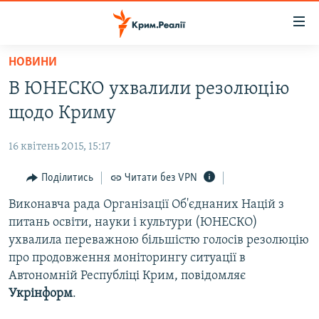
Доступність
посилання
Перейти
НОВИНИ
до
НОВИНИ
В ЮНЕСКО ухвалили резолюцію
основного
ВОДА.КРИМ
матеріалу
щодо Криму
ВІДЕО ТА ФОТО
Перейти
до
16 квітень 2015, 15:17
ПОЛІТИКА
основної
БЛОГИ
Поділитись
Читати без VPN
навігації
Перейти
ПОГЛЯД
Виконавча рада Організації Об'єднаних Націй з
до
питань освіти, науки і культури (ЮНЕСКО)
ІНТЕРВ'Ю
пошуку
ухвалила переважною більшістю голосів резолюцію
ВСЕ ЗА ДЕНЬ
про продовження моніторингу ситуації в
Автономній Республіці Крим, повідомляє
СПЕЦПРОЕКТИ
Укрінформ
.
ЯК ОБІЙТИ БЛОКУВАННЯ
ДЕПОРТАЦІЯ