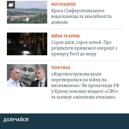
ФОТОГАЛЕРЕЇ
Краса Сімферопольського
водосховища та занедбаність
довкола
ВІЙНА ТА КРИМ
Сорок днів, сорок ночей. Про
результати кримської операції з
примусу Росії до миру
ПОЛІТИКА
«Короткострокова акція
перетворилася на війну на
виснаження»: Як пропаганда РФ
у Криму пояснює невдачі «СВО»
та залякує «мінними атаками»
ДОЛУЧАЙСЯ!