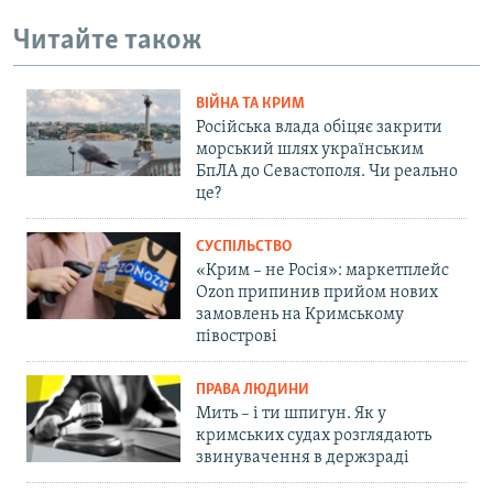
Читайте також
ВІЙНА ТА КРИМ
Російська влада обіцяє закрити
морський шлях українським
БпЛА до Севастополя. Чи реально
це?
СУСПІЛЬСТВО
«Крим – не Росія»: маркетплейс
Ozon припинив прийом нових
замовлень на Кримському
півострові
ПРАВА ЛЮДИНИ
Мить – і ти шпигун. Як у
кримських судах розглядають
звинувачення в держзраді