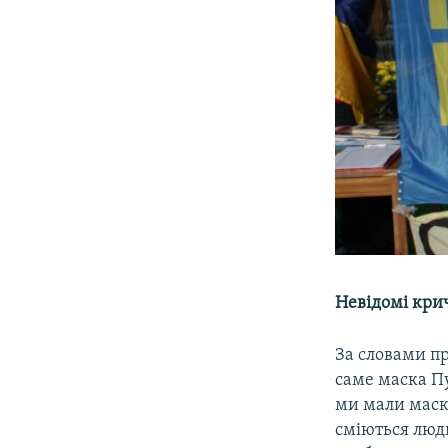
Невідомі кри
За словами пр
саме маска Пу
ми мали маску
сміються люди