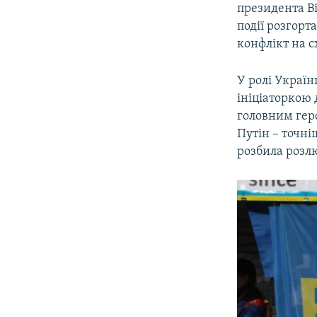
президента Ві
події розгорт
конфлікт на с
У ролі Україн
ініціаторкою
головним гер
Путін – точні
розбила розл