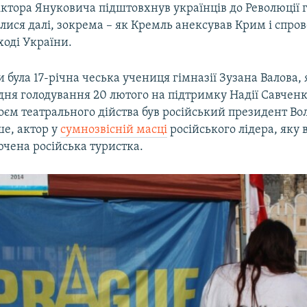
ктора Януковича підштовхнув українців до Революції гі
алися далі, зокрема – як Кремль анексував Крим і спро
ході України.
и була 17-річна чеська учениця гімназії Зузана Валова, 
 дня голодування 20 лютого на підтримку Надії Савчен
оєм театрального дійства був російський президент В
ше, актор у
сумнозвісній масці
російського лідера, яку в
ючена російська туристка.