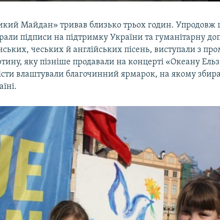
икий Майдан» тривав близько трьох годин. Упродовж ц
рали підписи на підтримку України та гуманітарну до
нських, чеських й англійських пісень, виступали з пр
тину, яку пізніше продавали на концерті «Океану Ельз
вісти влаштували благочинний ярмарок, на якому збир
їні.