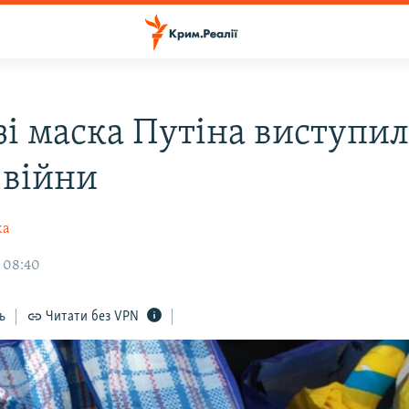
зі маска Путіна виступил
 війни
ка
, 08:40
ь
Читати без VPN