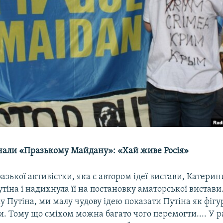
чали «Празькому Майдану»: «Хай живе Росія»
азької активістки, яка є автором ідеї вистави, Катери
тіна і надихнула її на постановку аматорської вистави
 Путіна, ми малу чудову ідею показати Путіна як фігуру
. Тому що сміхом можна багато чого перемогти.... У 