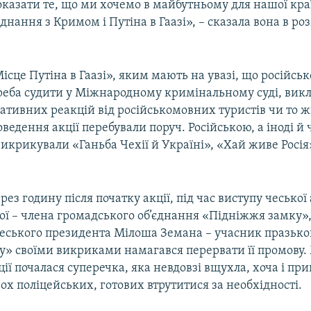
оказати те, що ми хочемо в майбутньому для нашої краї
єднання з Кримом і Путіна в Гаазі», – сказала вона в ро
ісце Путіна в Гаазі», яким мають на увазі, що російськ
реба судити у Міжнародному кримінальному суді, викл
ативних реакцій від російськомовних туристів чи то ж
роведення акції перебували поруч. Російською, а іноді й
крикували «Ганьба Чехії й Україні», «Хай живе Росія»
ез годину після початку акції, під час виступу чеської
ої – члена громадського об’єднання «Підніжжя замку»,
 чеського президента Мілоша Земана – учасник празько
» своїми викриками намагався перервати її промову.
ії почалася суперечка, яка невдовзі вщухла, хоча і пр
ьох поліцейських, готових втрутитися за необхідності.