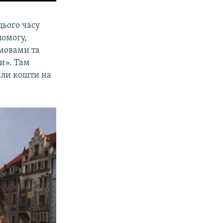
ього часу
помогу,
омовами та
и». Там
али кошти на