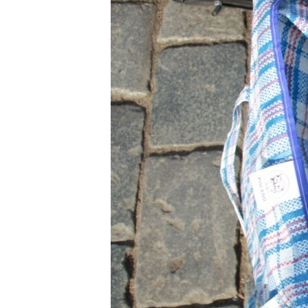
ВІДЕОУРОКИ «ELIFBE»
СВІДЧЕННЯ ОКУПАЦІЇ
УКРАЇНСЬКА ПРОБЛЕМА КРИМУ
ІНФОГРАФІКА