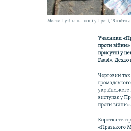
Маска Путіна на акції у Празі, 19 квітня
Учасники «Пр
проти війни» 
присутні у це
Гаазі». Дехто
Черговий так
громадського
українського 
виступає у Пр
проти війни»
Коротка театр
«Празького М