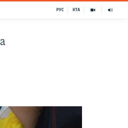
РУС
КТА
а