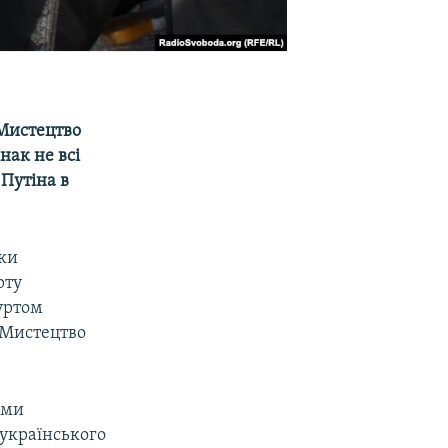
«Мистецтво
нак не всі
 Путіна в
ки
рту
гуртом
«Мистецтво
ами
українського