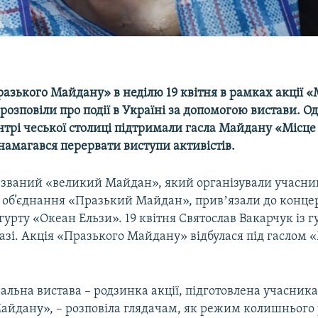
азького Майдану» в неділю 19 квітня в рамках акції 
розповіли про події в Україні за допомогою вистави. Од
нтрі чеської столиці підтримали гасла Майдану «Місце
 намагався перервати виступи активістів.
 званий «великий Майдан», який організували учасни
 об’єднання «Празький Майдан», привʼязали до конце
гурту «Океан Ельзи». 19 квітня Святослав Вакарчук із 
азі. Акція «Празького Майдану» відбулася під гаслом 
.
альна вистава – родзинка акції, підготовлена учасник
айдану», – розповіла глядачам, як режим колишнього 