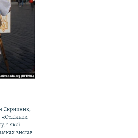
ни Скрипник,
. «Оскільки
, з якої
рамках вистав