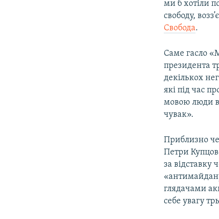
ми б хотіли п
свободу, возз’
Свобода
.
Саме гасло «М
президента т
декількох нег
які під час п
мовою люди ви
чувак».
Приблизно чер
Петри Купцов
за відставку
«антимайдану
глядачами акц
себе увагу тр