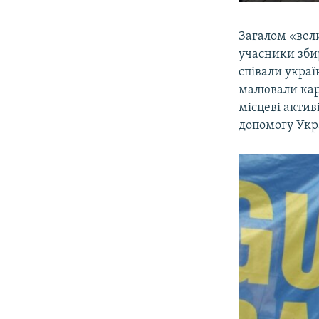
Загалом «вел
учасники зби
співали украї
малювали кар
місцеві акти
допомогу Укра