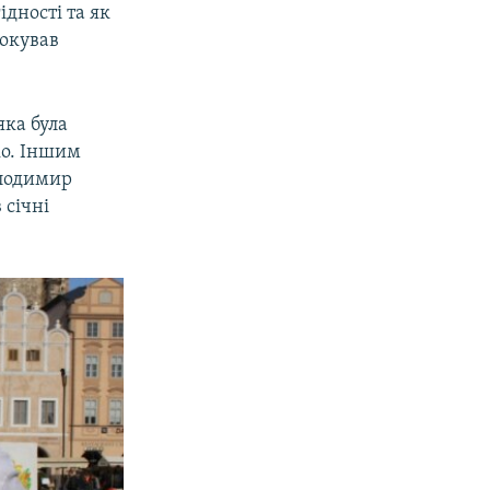
дності та як
вокував
яка була
ко. Іншим
олодимир
 січні