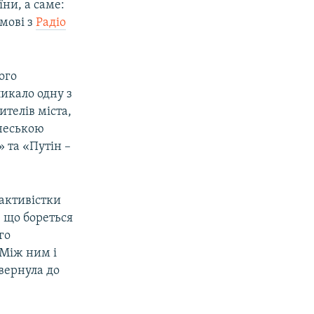
ни, а саме:
змові з
Радіо
ого
икало одну з
ителів міста,
 чеською
 та «Путін –
 активістки
 що бореться
го
 Між ним і
ивернула до