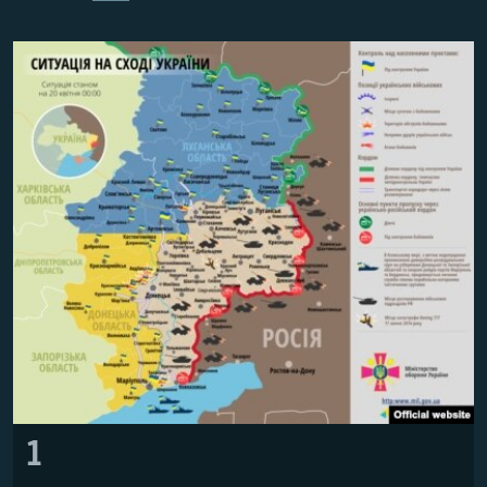
ВІДЕОУРОКИ «ELIFBE»
Русский
СВІДЧЕННЯ ОКУПАЦІЇ
Qırımtatar
УКРАЇНСЬКА ПРОБЛЕМА КРИМУ
ДОЛУЧАЙСЯ!
ІНФОГРАФІКА
Усі сайти RFE/RL
1