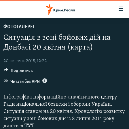
Доступність
посилання
Перейти
ФОТОГАЛЕРЕЇ
до
НОВИНИ
Ситуація в зоні бойових дій на
основного
ВОДА.КРИМ
матеріалу
Донбасі 20 квітня (карта)
ВІДЕО ТА ФОТО
Перейти
до
20 квітень 2015, 12:22
ПОЛІТИКА
основної
Поділитись
БЛОГИ
навігації
Перейти
Читати без VPN
ПОГЛЯД
до
ІНТЕРВ'Ю
пошуку
Інфографіка Інформаційно-аналітичного центру
ВСЕ ЗА ДЕНЬ
Ради національної безпеки і оборони України.
Ситуація станом на 20 квітня. Хронологію розвитку
СПЕЦПРОЕКТИ
ситуації у зоні бойових дій із 8 липня 2014 року
ЯК ОБІЙТИ БЛОКУВАННЯ
ДЕПОРТАЦІЯ
дивіться
ТУТ