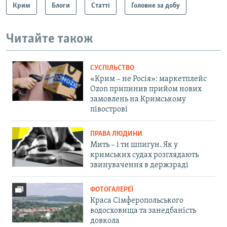
Крим
Блоги
Статті
Головне за добу
Читайте також
СУСПІЛЬСТВО
«Крим – не Росія»: маркетплейс
Ozon припинив прийом нових
замовлень на Кримському
півострові
ПРАВА ЛЮДИНИ
Мить – і ти шпигун. Як у
кримських судах розглядають
звинувачення в держзраді
ФОТОГАЛЕРЕЇ
Краса Сімферопольського
водосховища та занедбаність
довкола