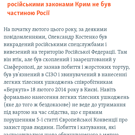
російськими законами Крим не був
частиною Росії
На початку лютого цього року, за деякими
повідомленнями, Олександр Костенко був
викрадений російськими спецслужбами і
вивезений на територію Російської Федерації. Там
він втік, але був схоплений і заарештований у
Сімферополі, де зазнав побиття і жорстоких тортур,
був ув'язнений в СІЗО і звинувачений в нанесенні
легких тілесних ушкоджень співробітникам
«Беркута» 18 лютого 2014 року в Києві. Навіть
формально нанесення легких тілесних ушкоджень
(яке до того ж бездоказове) не веде до утримання
під вартою на час слідства, що є прямим
порушенням 5-ї статті Європейської Конвенції про
захист прав людини. Побиття і катування, які