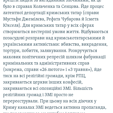
арешти людей за вигаданими злочинами, як це
було в справах Кольченка та Сенцова. Йде процес
латентної депортації кримських татар (справи
Мустафи Джемілєва, Рефата Чубарова й Ісмета
Юкселя). Для кримських татар у всіх сферах
створюються нестерпні умови життя. Відбуваються
позасудові розправи над кримськотатарськими й
українськими активістами: вбивства, викрадення,
тортури, побиття, залякування. Розкручується
маховик політичних репресій шляхом фабрикації
кримінальних та адміністративних справ
(зокрема, справи «26 лютого» і «3 травня»), йде
тиск на всі релігійні громади, крім РПЦ,
закриваються церкви інших конфесій,
закриваються всі опозиційні ЗМІ. Більшість
релігійних громад і ЗМІ просто не
перереєстрували. При цьому на всіх діючих у
Криму каналах ЗМІ ведеться активна пропаганда,