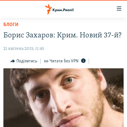
Доступність
посилання
Перейти
БЛОГИ
до
НОВИНИ
Борис Захаров: Крим. Новий 37-й?
основного
ВОДА.КРИМ
матеріалу
21 квітень 2015, 11:45
ВІДЕО ТА ФОТО
Перейти
до
ПОЛІТИКА
Поділитись
Читати без VPN
основної
БЛОГИ
навігації
Перейти
ПОГЛЯД
до
ІНТЕРВ'Ю
пошуку
ВСЕ ЗА ДЕНЬ
СПЕЦПРОЕКТИ
ЯК ОБІЙТИ БЛОКУВАННЯ
ДЕПОРТАЦІЯ