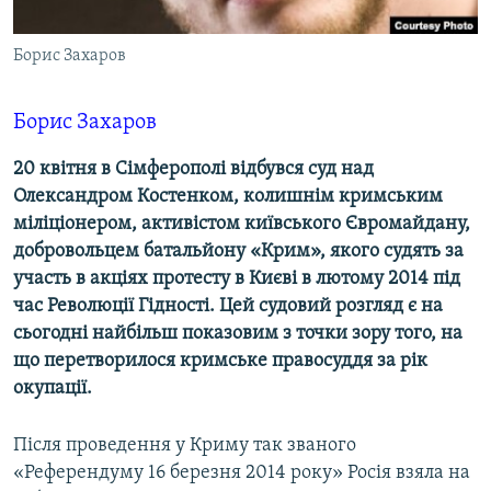
ВІДЕОУРОКИ «ELIFBE»
Русский
Борис Захаров
СВІДЧЕННЯ ОКУПАЦІЇ
Qırımtatar
УКРАЇНСЬКА ПРОБЛЕМА КРИМУ
Борис Захаров
ДОЛУЧАЙСЯ!
ІНФОГРАФІКА
20 квітня в Сімферополі відбувся суд над
Олександром Костенком, колишнім кримським
міліціонером, активістом київського Євромайдану,
Усі сайти RFE/RL
добровольцем батальйону «Крим», якого судять за
участь в акціях протесту в Києві в лютому 2014 під
час Революції Гідності. Цей судовий розгляд є на
сьогодні найбільш показовим з точки зору того, на
що перетворилося кримське правосуддя за рік
окупації.
Після проведення у Криму так званого
«Референдуму 16 березня 2014 року» Росія взяла на