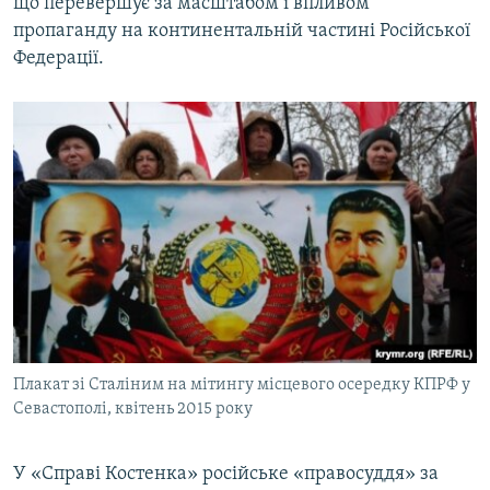
що перевершує за масштабом і впливом
пропаганду на континентальній частині Російської
Федерації.
Плакат зі Сталіним на мітингу місцевого осередку КПРФ у
Севастополі, квітень 2015 року
У «Справі Костенка» російське «правосуддя» за