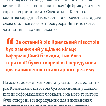
застосовувалися щодо обвинуваченого з метою
вибити його зізнання, на якому і фабрикується вся
справа, спричинили в Олександра Костенка
каліцтва середньої тяжкості. Так і хочеться згадати
слова сталінського генпрокурора Вишинського:
«зізнання – цариця доказів».
За останній рік Кримський півострів
був замкнений у щільне кільце
інформаційної блокади, і на його
території були створені всі передумови
для виникнення тоталітарного режиму
На жаль, доводиться констатувати, що за останній
рік Кримський півострів був замкнений у щільне
кільце інформаційної блокади, і на його території
були створені всі передумови для виникнення