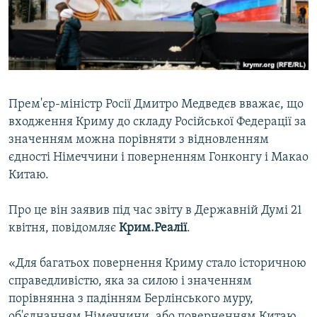
ВІДЕОУРОКИ «ELIFBE»
Русский
СВІДЧЕННЯ ОКУПАЦІЇ
Qırımtatar
УКРАЇНСЬКА ПРОБЛЕМА КРИМУ
ДОЛУЧАЙСЯ!
ІНФОГРАФІКА
Прем'єр-міністр Росії Дмитро Медведєв вважає, що
входження Криму до складу Російської Федерації за
значенням можна порівняти з відновленням
Усі сайти RFE/RL
єдності Німеччини і поверненням Гонконгу і Макао
Китаю.
Про це він заявив під час звіту в Державній Думі 21
квітня, повідомляє
Крим.Реалії
.
«Для багатьох повернення Криму стало історичною
справедливістю, яка за силою і значенням
порівнянна з падінням Берлінського муру,
об'єднанням Німеччини, або поверненням Китаю