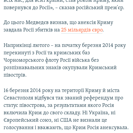
всіх нас, для всієї країни, став роком Криму, який
повернувся до Росії», – сказав російський прем'єр.
До цього Медведєв визнав, що анексія Криму
завдала Росії збитків на
25 мільярдів євро
.
Наприкінці лютого – на початку березня 2014 року
перекинуті з Росії та кримських баз
Чорноморського флоту Росії війська без
розпізнавальних знаків окупували Кримський
півострів.
16 березня 2014 року на території Криму й міста
Севастополя відбувся так званий референдум про
статус півострова, за результатами якого Росія
включила Крим до свого складу. Ні Україна, ні
Європейський союз, ні США не визнали це
голосування і вважають, що Крим Росія анексувала.