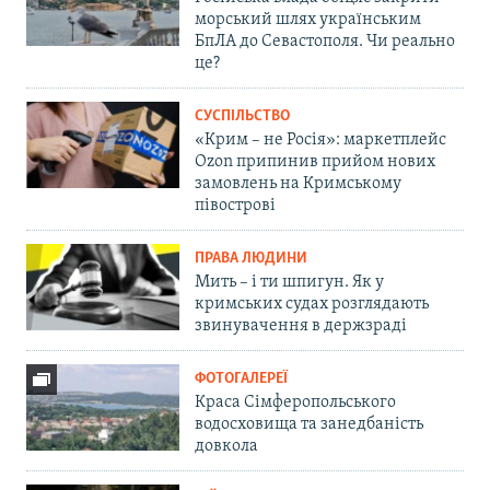
морський шлях українським
БпЛА до Севастополя. Чи реально
це?
СУСПІЛЬСТВО
«Крим – не Росія»: маркетплейс
Ozon припинив прийом нових
замовлень на Кримському
півострові
ПРАВА ЛЮДИНИ
Мить – і ти шпигун. Як у
кримських судах розглядають
звинувачення в держзраді
ФОТОГАЛЕРЕЇ
Краса Сімферопольського
водосховища та занедбаність
довкола