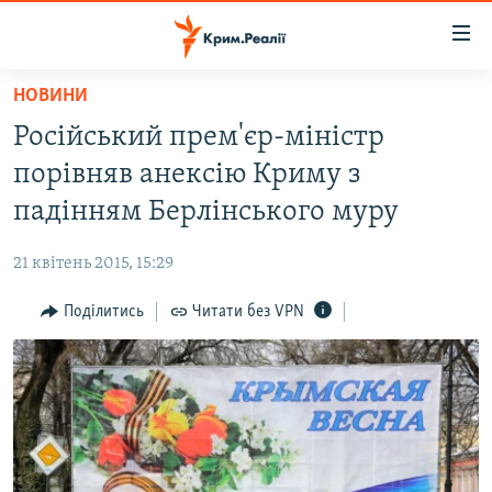
Доступність
посилання
Перейти
НОВИНИ
до
НОВИНИ
Російський прем'єр-міністр
основного
ВОДА.КРИМ
матеріалу
порівняв анексію Криму з
ВІДЕО ТА ФОТО
Перейти
падінням Берлінського муру
до
ПОЛІТИКА
основної
21 квітень 2015, 15:29
БЛОГИ
навігації
Перейти
Поділитись
Читати без VPN
ПОГЛЯД
до
ІНТЕРВ'Ю
пошуку
ВСЕ ЗА ДЕНЬ
СПЕЦПРОЕКТИ
ЯК ОБІЙТИ БЛОКУВАННЯ
ДЕПОРТАЦІЯ