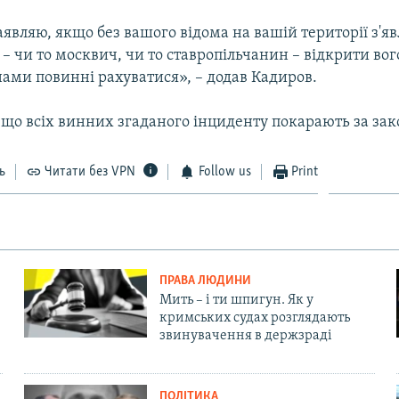
аявляю, якщо без вашого відома на вашій території з'яв
– чи то москвич, чи то ставропільчанин – відкрити вог
нами повинні рахуватися», – додав Кадиров.
 що всіх винних згаданого інциденту покарають за за
ь
Читати без VPN
Follow us
Print
ПРАВА ЛЮДИНИ
Мить – і ти шпигун. Як у
кримських судах розглядають
звинувачення в держзраді
ПОЛІТИКА