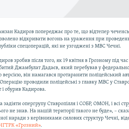
Рамзан Кадиров попереджає про те, що відтепер чечен
зволено відкривати вогонь на ураження при проведенн
публіки спецоперацій, які не узгоджені з МВС Чечні.
диров зробив після того, як 19 квітня в Грозному під час
 убитий Джамбулат Дадаєв, який перебував у федеральн
 версією, він намагався протаранити поліцейський авт
 Операцію проводили поліцейські з главку МВС у Став
т і обурив Кадирова.
 задіяти опергрупу Ставропілля і СОБР, ОМОН, і всі ст
ого не знав. На нашій території такого не буде», – ска
еної наради з керівниками силових структур Чечні, від
ЧГТРК «Грозний»
.