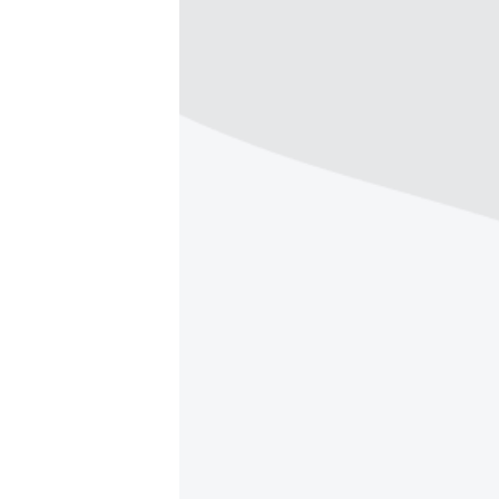
ВІДЕОУРОКИ «ELIFBE»
СВІДЧЕННЯ ОКУПАЦІЇ
УКРАЇНСЬКА ПРОБЛЕМА КРИМУ
ІНФОГРАФІКА