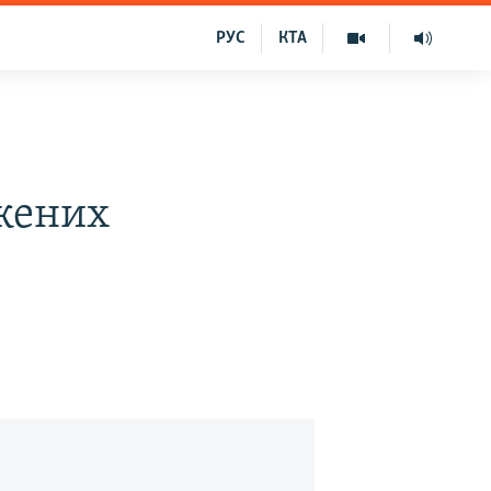
РУС
КТА
джених