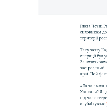
Глава Чечні 
силовикам до
території рес
Таку заяву Ка
операції був
За початковою
застрелений.
краї. Цей фак
«Як так можна
Ханкали? Я ць
під час екстр
опублікувало