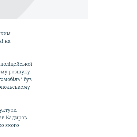
ським
і на
 поліцейської
ому розшуку.
омобіль і був
ропольському
руктури
зав Кадиров
ео якого