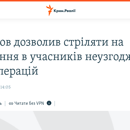
ов дозволив стріляти на
ння в учасників неузго
перацій
 14:05
ь
Читати без VPN