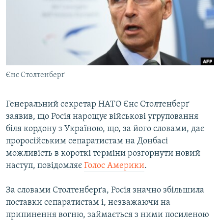
ВІДЕОУРОКИ «ELIFBE»
Русский
СВІДЧЕННЯ ОКУПАЦІЇ
Qırımtatar
УКРАЇНСЬКА ПРОБЛЕМА КРИМУ
ДОЛУЧАЙСЯ!
ІНФОГРАФІКА
Єнс Столтенберґ
Генеральний секретар НАТО Єнс Столтенберґ
Усі сайти RFE/RL
заявив, що Росія нарощує військові угруповання
біля кордону з Україною, що, за його словами, дає
проросійським сепаратистам на Донбасі
можливість в короткі терміни розгорнути новий
наступ, повідомляє
Голос Америки
.
За словами Столтенберґа, Росія значно збільшила
поставки сепаратистам і, незважаючи на
припинення вогню, займається з ними посиленою