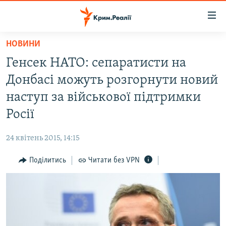
Доступність
посилання
Перейти
НОВИНИ
до
НОВИНИ
Генсек НАТО: сепаратисти на
основного
ВОДА.КРИМ
матеріалу
Донбасі можуть розгорнути новий
ВІДЕО ТА ФОТО
Перейти
наступ за військової підтримки
до
ПОЛІТИКА
Росії
основної
БЛОГИ
навігації
24 квітень 2015, 14:15
Перейти
ПОГЛЯД
до
Поділитись
Читати без VPN
ІНТЕРВ'Ю
пошуку
ВСЕ ЗА ДЕНЬ
СПЕЦПРОЕКТИ
ЯК ОБІЙТИ БЛОКУВАННЯ
ДЕПОРТАЦІЯ