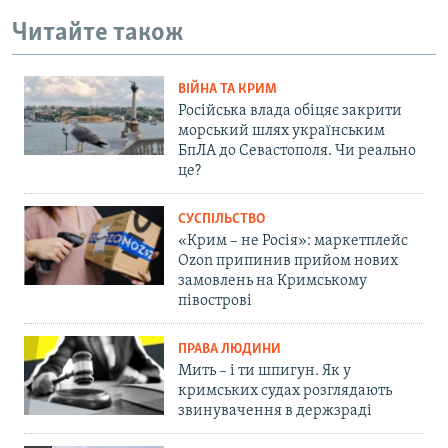
Читайте також
ВІЙНА ТА КРИМ
Російська влада обіцяє закрити
морський шлях українським
БпЛА до Севастополя. Чи реально
це?
СУСПІЛЬСТВО
«Крим – не Росія»: маркетплейс
Ozon припинив прийом нових
замовлень на Кримському
півострові
ПРАВА ЛЮДИНИ
Мить – і ти шпигун. Як у
кримських судах розглядають
звинувачення в держзраді