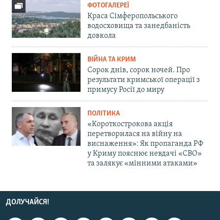
ФОТОГАЛЕРЕЇ
Краса Сімферопольського
водосховища та занедбаність
довкола
ВІЙНА ТА КРИМ
Сорок днів, сорок ночей. Про
результати кримської операції з
примусу Росії до миру
ПОЛІТИКА
«Короткострокова акція
перетворилася на війну на
виснаження»: Як пропаганда РФ
у Криму пояснює невдачі «СВО»
та залякує «мінними атаками»
ДОЛУЧАЙСЯ!