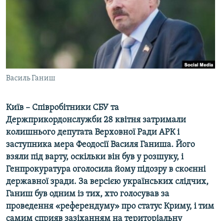
ВІДЕОУРОКИ «ELIFBE»
Русский
СВІДЧЕННЯ ОКУПАЦІЇ
Qırımtatar
УКРАЇНСЬКА ПРОБЛЕМА КРИМУ
ДОЛУЧАЙСЯ!
ІНФОГРАФІКА
Василь Ганиш
Київ – Співробітники СБУ та
Усі сайти RFE/RL
Держприкордонслужби 28 квітня затримали
колишнього депутата Верховної Ради АРК і
заступника мера Феодосії Василя Ганиша. Його
взяли під варту, оскільки він був у розшуку, і
Генпрокуратура оголосила йому підозру в скоєнні
державної зради. За версією українських слідчих,
Ганиш був одним із тих, хто голосував за
проведення «референдуму» про статус Криму, і тим
самим сприяв зазіханням на територіальну