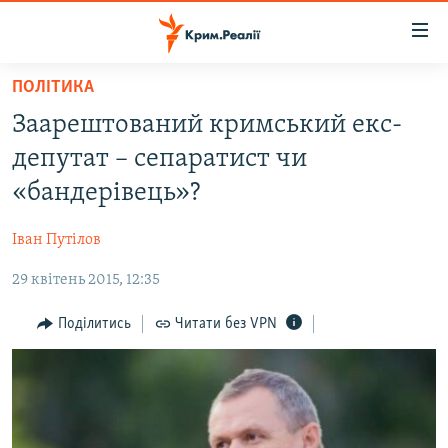
Доступність
посилання
Перейти
ПОЛІТИКА
до
НОВИНИ
Заарештований кримський екс-
основного
ВОДА.КРИМ
матеріалу
депутат – сепаратист чи
ВІДЕО ТА ФОТО
Перейти
«бандерівець»?
до
ПОЛІТИКА
основної
Іван Путілов
БЛОГИ
навігації
Перейти
29 квітень 2015, 12:35
ПОГЛЯД
до
ІНТЕРВ'Ю
Поділитись
Читати без VPN
пошуку
ВСЕ ЗА ДЕНЬ
СПЕЦПРОЕКТИ
ЯК ОБІЙТИ БЛОКУВАННЯ
ДЕПОРТАЦІЯ