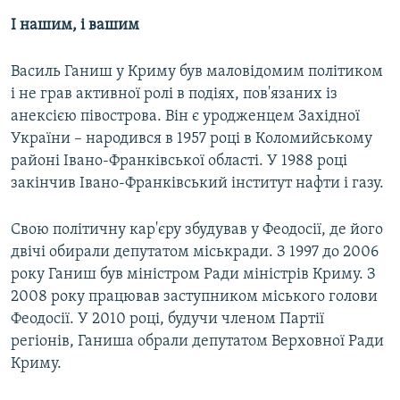
І нашим, і вашим
Василь Ганиш у Криму був маловідомим політиком
і не грав активної ролі в подіях, пов'язаних із
анексією півострова. Він є уродженцем Західної
України – народився в 1957 році в Коломийському
районі Івано-Франківської області. У 1988 році
закінчив Івано-Франківський інститут нафти і газу.
Свою політичну кар'єру збудував у Феодосії, де його
двічі обирали депутатом міськради. З 1997 до 2006
року Ганиш був міністром Ради міністрів Криму. З
2008 року працював заступником міського голови
Феодосії. У 2010 році, будучи членом Партії
регіонів, Ганиша обрали депутатом Верховної Ради
Криму.