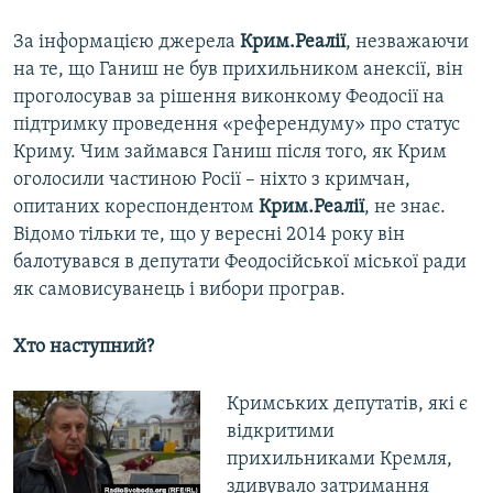
За інформацією джерела
Крим.Реалії
, незважаючи
на те, що Ганиш не був прихильником анексії, він
проголосував за рішення виконкому Феодосії на
підтримку проведення «референдуму» про статус
Криму. Чим займався Ганиш після того, як Крим
оголосили частиною Росії – ніхто з кримчан,
опитаних кореспондентом
Крим.Реалії
, не знає.
Відомо тільки те, що у вересні 2014 року він
балотувався в депутати Феодосійської міської ради
як самовисуванець і вибори програв.
Хто наступний?
​Кримських депутатів, які є
відкритими
прихильниками Кремля,
здивувало затримання