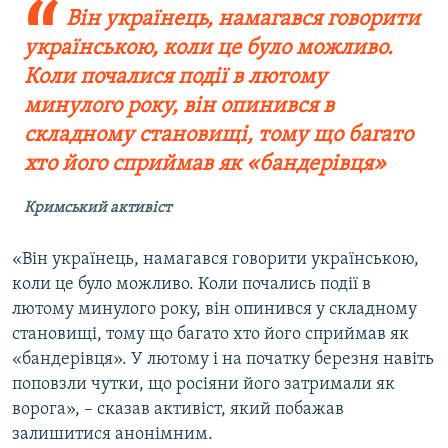
Він українець, намагався говорити
українською, коли це було можливо.
Коли почалися події в лютому
минулого року, він опинився в
складному становищі, тому що багато
хто його сприймав як «бандерівця»
Кримський активіст
«Він українець, намагався говорити українською,
коли це було можливо. Коли почались події в
лютому минулого року, він опинився у складному
становищі, тому що багато хто його сприймав як
«бандерівця». У лютому і на початку березня навіть
поповзли чутки, що росіяни його затримали як
ворога», – сказав активіст, який побажав
залишитися анонімним.