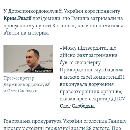
У Держприкордонслужбі України кореспонденту
Крим.Реалії
повідомили, що Ганиша затримали на
пропускному пункті Каланчак, коли він намагався
в'їхати на материк.
​«Можу підтвердити, що
дійсно факт затримання
був. У свою чергу
Прикордонна служба діяла
в межах своєї компетенції і
Прес-секретар
виконувала доручення
Держприкордонслужб
и Олег Слободян
правоохоронних органів», –
сказав прес-секретар ДПСУ
Олег Слободян
.
Генеральна прокуратура України оголосила Ганишу
підозру у скоєнні державної зради 28 лютого. Про