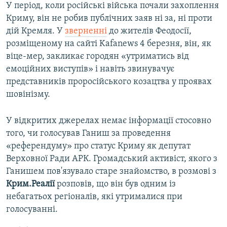
У період, коли російські війська почали захоплення
Криму, він не робив публічних заяв ні за, ні проти
дій Кремля. У
зверненні
до жителів Феодосії,
розміщеному на сайті Kafanews 4 березня, він, як
віце-мер, закликає городян «утриматись від
емоційних виступів» і навіть звинувачує
представників проросійського козацтва у проявах
шовінізму.
У відкритих джерелах немає інформації стосовно
того, чи голосував Ганиш за проведення
«референдуму» про статус Криму як депутат
Верховної Ради АРК. Громадський активіст, якого з
Ганишем пов'язувало старе знайомство, в розмові з
Крим.Реалії
розповів, що він був одним із
небагатьох регіоналів, які утрималися при
голосуванні.