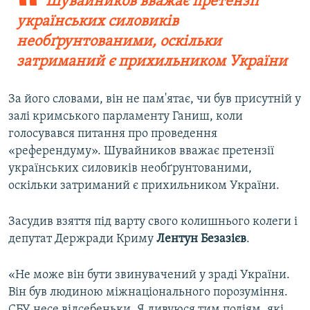
Шувайников вважає претензії
українських силовиків
необґрунтованими, оскільки
затриманий є прихильником України
За його словами, він не пам'ятає, чи був присутній у
залі кримського парламенту Ганиш, коли
голосувався питання про проведення
«референдуму». Шувайников вважає претензії
українських силовиків необґрунтованими,
оскільки затриманий є прихильником України.
Засудив взяття під варту свого колишнього колеги і
депутат Держради Криму
Лентун Безазієв
.
«Не може він бути звинувачений у зраді України.
Він був людиною міжнаціонального порозуміння.
СБУ несе відсебеньки. Я дивуюся тим подіям, які