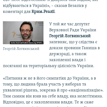
відбуваються в Україні», – сказав Безазієв у
коментарі для
Крим.Реалії
.
​У той же час депутат
Верховної Ради України
Георгій Логвинський
запевняє, що у слідства є
докази провини Ганиша в
Георгій Логвинський
держзраді, а також
захопленні влади і
посяганні на територіальну цілісність України.
«Питання ж не в його симпатіях до України, а в
тому, що людина брала участь у виборах та
ухваленні рішень, зокрема й про «націоналізацію».
Тим самим він взяв на себе владу, яка нелегітимна.
Відповідно, це є захопленням влади. Те ж саме