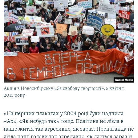
Акція в Новосибірську «За свободу творчості», 5 квітня
2015 року
«На перших плакатах у 2004 році були надписи
«Ах», «Як небудь так» тощо. Політика не лізла в
наше життя так агресивно, як зараз. Пропаганда не
лізла наші голови так агресивно, як ллється зараз із