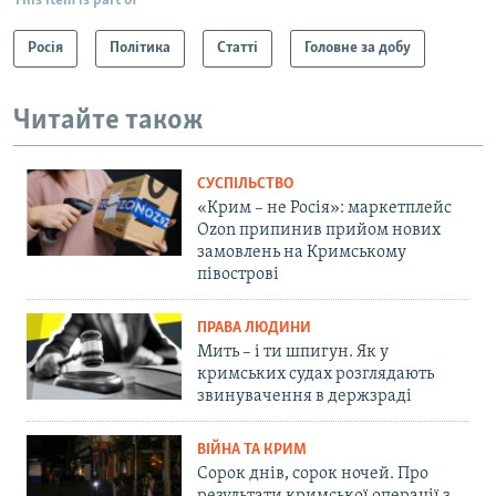
This item is part of
Росія
Політика
Статті
Головне за добу
Читайте також
СУСПІЛЬСТВО
«Крим – не Росія»: маркетплейс
Ozon припинив прийом нових
замовлень на Кримському
півострові
ПРАВА ЛЮДИНИ
Мить – і ти шпигун. Як у
кримських судах розглядають
звинувачення в держзраді
ВІЙНА ТА КРИМ
Сорок днів, сорок ночей. Про
результати кримської операції з