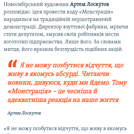
Новосибірський художник
Артем Лоскутов
розповідає: ідея провести ходу «Монстрація»
народилася на традиційній першотравневій
демонстрації. Директор взуттєвої фабрики, мріючи
стати депутатом, змусив своїх робітників нести
логототип підприємства. Лише його. За словами
митця, його вразила безглуздість подібних акцій.
Я не можу позбутися відчуття, що
живу в якомусь абсурді. Читаючи
новини, дивуюся, куди ми йдемо. Тому
«Монстрація» – це чесніша й
адекватніша реакція на наше життя
Артем Лоскутов
«Я не можу позбутися відчуття, що живу в якомусь