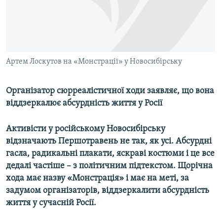
ВІДЕОУРОКИ «ELIFBE»
Русский
СВІДЧЕННЯ ОКУПАЦІЇ
Qırımtatar
УКРАЇНСЬКА ПРОБЛЕМА КРИМУ
ДОЛУЧАЙСЯ!
Артем Лоскутов на «Монстрації» у Новосибірську
ІНФОГРАФІКА
Організатор сюрреалістичної ходи заявляє, що вона
віддзеркалює абсурдність життя у Росії
Усі сайти RFE/RL
Активісти у російському Новосибірську
відзначають Першотравень не так, як усі. Абсурдні
гасла, радикальні плакати, яскраві костюми і це все
дедалі частіше – з політичним підтекстом. Щорічна
хода має назву «Монстрація» і має на меті, за
задумом організаторів, віддзеркалити абсурдність
життя у сучасній Росії.