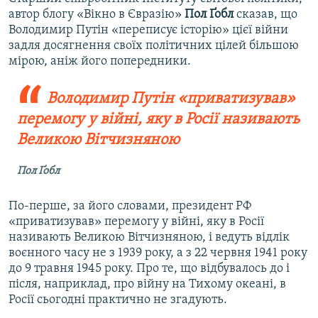
автор блогу «Вікно в Євразію»
Пол Ґобл
сказав, що
Володимир Путін «переписує історію» цієї війни
задля досягнення своїх політичних цілей більшою
мірою, аніж його попередники.
Володимир Путін «приватизував»
перемогу у війні, яку в Росії називають
Великою Вітчизняною
Пол Ґобл
По-перше, за його словами, президент РФ
«приватизував» перемогу у війні, яку в Росії
називають Великою Вітчизняною, і ведуть відлік
воєнного часу не з 1939 року, а з 22 червня 1941 року
до 9 травня 1945 року. Про те, що відбувалось до і
після, наприклад, про війну на Тихому океані, в
Росії сьогодні практично не згадують.