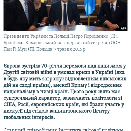
ВІДЕОУРОКИ «ELIFBE»
Русский
СВІДЧЕННЯ ОКУПАЦІЇ
Qırımtatar
УКРАЇНСЬКА ПРОБЛЕМА КРИМУ
ДОЛУЧАЙСЯ!
Президенти України та Польщі Петро Порошенко (Л) і
ІНФОГРАФІКА
Броніслав Коморовський та генеральний секретар ООН
Пан Гі Мун (П), Польща, 7 травня 2015 р.
Усі сайти RFE/RL
Європа зустріла 70-річчя перемоги над нацизмом у
Другій світовій війні в умовах кризи в Україні (яка
в будь-яку мить загрожує відновленням військових
дій на сході країни), анексії Криму і відродження
націоналізму в низці країн. Цього року свято має
суперечливий характер, зазначають політологи зі
США, Росії, європейських країн, які брали участь у
дискусії під егідою вашингтонського Центру
глобальних інтересів.
Старший співробітник Інституту світової політики,