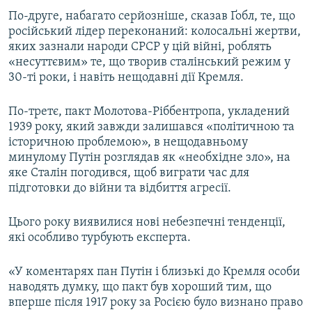
По-друге, набагато серйозніше, сказав Ґобл, те, що
російський лідер переконаний: колосальні жертви,
яких зазнали народи СРСР у цій війні, роблять
«несуттєвим» те, що творив сталінський режим у
30-ті роки, і навіть нещодавні дії Кремля.
По-третє, пакт Молотова-Ріббентропа, укладений
1939 року, який завжди залишався «політичною та
історичною проблемою», в нещодавньому
минулому Путін розглядав як «необхідне зло», на
яке Сталін погодився, щоб виграти час для
підготовки до війни та відбиття агресії.
Цього року виявилися нові небезпечні тенденції,
які особливо турбують експерта.
«У коментарях пан Путін і близькі до Кремля особи
наводять думку, що пакт був хороший тим, що
вперше після 1917 року за Росією було визнано право