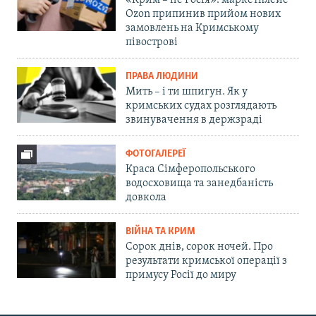
«Крим – не Росія»: маркетплейс
Ozon припинив прийом нових
замовлень на Кримському
півострові
ПРАВА ЛЮДИНИ
Мить – і ти шпигун. Як у
кримських судах розглядають
звинувачення в держзраді
ФОТОГАЛЕРЕЇ
Краса Сімферопольського
водосховища та занедбаність
довкола
ВІЙНА ТА КРИМ
Сорок днів, сорок ночей. Про
результати кримської операції з
примусу Росії до миру