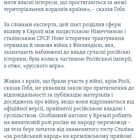
мати власні інтереси, що простягаються за межі
територіальних кордонів країни», – сказав Ґобл.
За словами експерта, цей пакт розділив сфери
впливу в Європі між нацистською Німеччиною і
сталінським СРСР. Нове історичне трактування
отримала й зимова війна з Фінляндією, яка,
зазначають наближені до влади сучасні російські
історики, була колись частиною Російської імперії,
а отже, «русского міра».
Жодна з країн, що брали участь у війні, крім Росії,
сказав Ґобл, не ухвалила закон про притягнення до
відповідальності за публікацію матеріалів і
досліджень про війну, якщо вони відрізняються від
офіційної версії, прийнятої російською владою і
суспільством. Особливий наголос у Кремлі роблять
на винятковій ролі росіян як народу-переможця –
ця теза бере початок від знаменитого тосту Сталіна
«за російський народ» на кремлівському прийомі