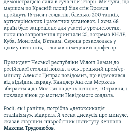
демонстрацією сили в сучасній історії. Ми чули, що
маршем по Красній площі біля стін Кремля
пройдуть 15 тисяч солдатів, близько 200 танків,
артилерійських і ракетних установок. І хоча 68
країн було запрошено для участі в урочистостях,
поки що запрошення прийняли 25, зокрема КНДР,
Куба, Монголія, В'єтнам. Європа розкололась у
цьому питанні», – сказав німецький професор.
Президент Чеської республіки Мілош Земан до
російської столиці поїхав, а ось грецький прем'єр-
міністр Алексіс Ципрас повідомив, що відмовився
від відвідин параду. Канцлер Ангела Меркель
збирається до Москви на день пізніше, 10 травня, і
покладе вінок до могили Невідомого солдата.
Росії, як і раніше, потрібна «детоксикація
сталінізму», відкрита й чесна дискусія про минуле,
сказав старший співробітник інституту Кеннана
Максим Трудолюбов
.