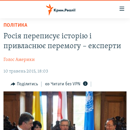
Доступність
посилання
Перейти
ПОЛІТИКА
до
НОВИНИ
Росія переписує історію і
основного
ВОДА.КРИМ
матеріалу
привласнює перемогу – експерти
ВІДЕО ТА ФОТО
Перейти
до
Голос Америки
ПОЛІТИКА
основної
10 травень 2015, 18:03
БЛОГИ
навігації
Перейти
ПОГЛЯД
Поділитись
Читати без VPN
до
ІНТЕРВ'Ю
пошуку
ВСЕ ЗА ДЕНЬ
СПЕЦПРОЕКТИ
ЯК ОБІЙТИ БЛОКУВАННЯ
ДЕПОРТАЦІЯ