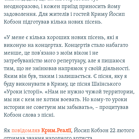
неодноразово, і кожен приїзд приносить йому
задоволення. Для жителів і гостей Криму Йосип
Кобзон підготував кілька нових пісень.
«У мене є кілька хороших нових пісень, які я
виконую на концертах. Концертів стало набагато
менше, це пов'язано з моїм віком і не
затребуваністю мого репертуару, але я пишаюся
тим, що не змінював напрямок у своїй діяльності.
Яким він був, таким і залишається. Є пісня, яку я
буду виконувати в Криму, це пісня Шаїнського
«Уроки історії». «Нам не нужно чужой территории,
мы ни с кем не хотим воевать. Но кому-то уроки
истории не советуем мы забывать», – процитував
Кобзон слова з пісні.
Як
повідомляв
Крим.Реалії
, Йосип Кобзон 22 лютого
отримав звання народного артиста