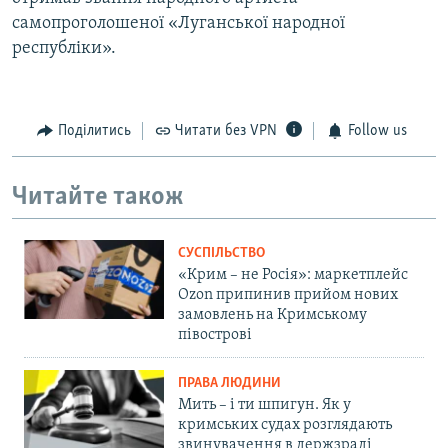
самопроголошеної «Луганської народної
республіки».
Поділитись
Читати без VPN
Follow us
Читайте також
СУСПІЛЬСТВО
«Крим – не Росія»: маркетплейс
Ozon припинив прийом нових
замовлень на Кримському
півострові
ПРАВА ЛЮДИНИ
Мить – і ти шпигун. Як у
кримських судах розглядають
звинувачення в держзраді