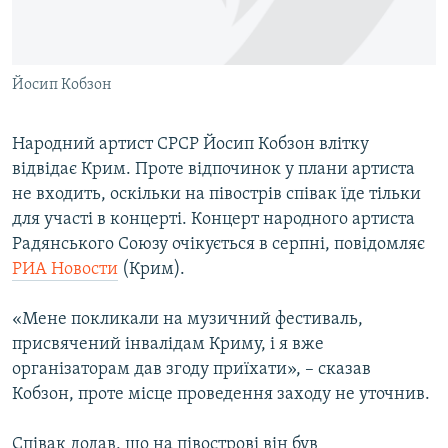
ВІДЕОУРОКИ «ELIFBE»
Русский
СВІДЧЕННЯ ОКУПАЦІЇ
Qırımtatar
Йосип Кобзон
УКРАЇНСЬКА ПРОБЛЕМА КРИМУ
ДОЛУЧАЙСЯ!
ІНФОГРАФІКА
Народний артист СРСР Йосип Кобзон влітку
відвідає Крим. Проте відпочинок у плани артиста
не входить, оскільки на півострів співак їде тільки
Усі сайти RFE/RL
для участі в концерті. Концерт народного артиста
Радянського Союзу очікується в серпні, повідомляє
РИА Новости
(Крим).
«Мене покликали на музичний фестиваль,
присвячений інвалідам Криму, і я вже
організаторам дав згоду приїхати», – сказав
Кобзон, проте місце проведення заходу не уточнив.
Співак додав, що на півострові він був