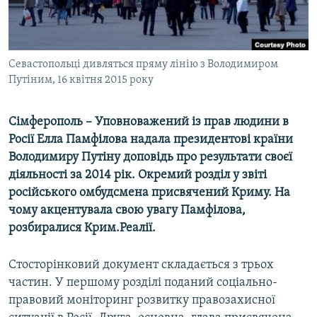
ВІДЕОУРОКИ «ELIFBE»
Русский
СВІДЧЕННЯ ОКУПАЦІЇ
Qırımtatar
УКРАЇНСЬКА ПРОБЛЕМА КРИМУ
Севастопольці дивляться пряму лінію з Володимиром
Путіним, 16 квітня 2015 року
ДОЛУЧАЙСЯ!
ІНФОГРАФІКА
Сімферополь – Уповноважений із прав людини в
Росії Елла Памфілова надала президентові країни
Усі сайти RFE/RL
Володимиру Путіну доповідь про результати своєї
діяльності за 2014 рік. Окремий розділ у звіті
російського омбудсмена присвячений Криму. На
чому акцентувала свою увагу Памфілова,
розбиралися Крим.Реалії.
Стосторінковий документ складається з трьох
частин. У першому розділі поданий соціально-
правовий моніторинг розвитку правозахисної