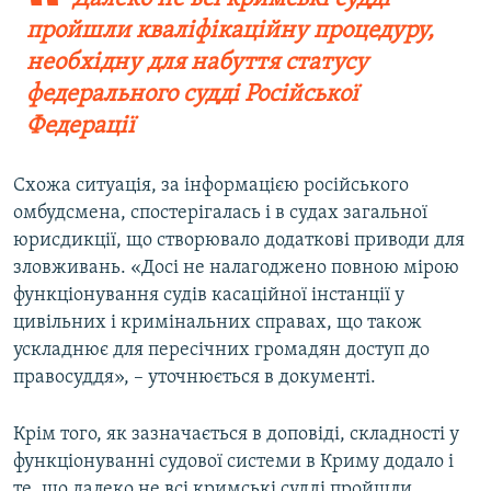
пройшли кваліфікаційну процедуру,
необхідну для набуття статусу
федерального судді Російської
Федерації
Схожа ситуація, за інформацією російського
омбудсмена, спостерігалась і в судах загальної
юрисдикції, що створювало додаткові приводи для
зловживань. «Досі не налагоджено повною мірою
функціонування судів касаційної інстанції у
цивільних і кримінальних справах, що також
ускладнює для пересічних громадян доступ до
правосуддя», – уточнюється в документі.
Крім того, як зазначається в доповіді, складності у
функціонуванні судової системи в Криму додало і
те, що далеко не всі кримські судді пройшли