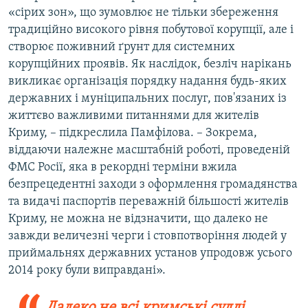
«сірих зон», що зумовлює не тільки збереження
традиційно високого рівня побутової корупції, але і
створює поживний ґрунт для системних
корупційних проявів. Як наслідок, безліч нарікань
викликає організація порядку надання будь-яких
державних і муніципальних послуг, пов'язаних із
життєво важливими питаннями для жителів
Криму, – підкреслила Памфілова. – Зокрема,
віддаючи належне масштабній роботі, проведеній
ФМС Росії, яка в рекордні терміни вжила
безпрецедентні заходи з оформлення громадянства
та видачі паспортів переважній більшості жителів
Криму, не можна не відзначити, що далеко не
завжди величезні черги і стовпотворіння людей у
приймальнях державних установ упродовж усього
2014 року були виправдані».
Далеко не всі кримські судді