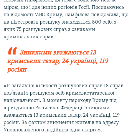
словами Памфілової, ця тема є болючою тією ж
мірою, що і для інших регіонів Росії. Посилаючись
на відомості МВС Криму, Памфілова повідомила, що
на півострові в розшуку знаходяться 800 осіб, з
яких 75 розшукових справ з ознаками
кримінальних справ.
Зниклими вважаються 13
кримських татар, 24 українці, 119
росіян
«Із загальної кількості розшукових справ 18 справ
пов'язані з розшуком осіб кримськотатарської
національності. З моменту переходу Криму під
юрисдикцію Російської Федерації зниклими
вважаються 13 кримських татар, 24 українці, 119
росіян. За фактом зникнення жителів на адресу
Уповноваженого надійшла одна скарга», –