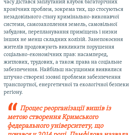
часу дістався заплутаний клубок багаторічних
хронічних проблем, зокрема тих, що стосуються
незадовільного стану кримінально-виконавчої
системи, самозахоплення земель, самовільної
забудови, перепланування приміщень і низки
інших не менш складних колізій. Занепокоєння
жителів продовжують викликати порушення
соціально-економічних прав: насамперед,
житлових, трудових, а також права на соціальне
забезпечення. Найбільш насущними виявилися
штучно створені ззовні проблеми забезпечення
транспортної, енергетичної та екологічної безпеки
регіону.
Процес реорганізації вишів із
метою створення Кримського
федерального університету, що
почався у 2014 році, Памфілова назвала