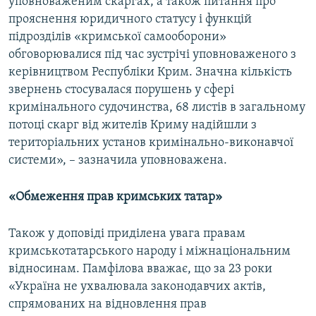
уповноваженим скаргах, а також питання про
прояснення юридичного статусу і функцій
підрозділів «кримської самооборони»
обговорювалися під час зустрічі уповноваженого з
керівництвом Республіки Крим. Значна кількість
звернень стосувалася порушень у сфері
кримінального судочинства, 68 листів в загальному
потоці скарг від жителів Криму надійшли з
територіальних установ кримінально-виконавчої
системи», – зазначила уповноважена.
«Обмеження прав кримських татар»
Також у доповіді приділена увага правам
кримськотатарського народу і міжнаціональним
відносинам. Памфілова вважає, що за 23 роки
«Україна не ухвалювала законодавчих актів,
спрямованих на відновлення прав