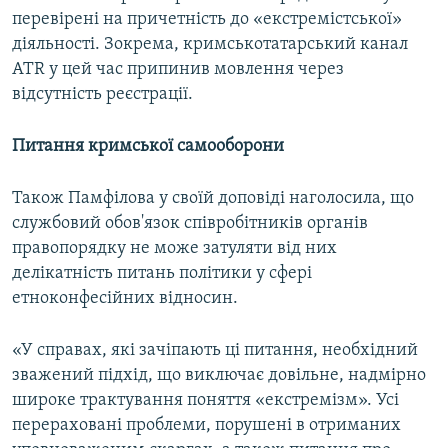
перевірені на причетність до «екстремістської»
діяльності. Зокрема, кримськотатарський канал
АТR у цей час припинив мовлення через
відсутність реєстрації.
Питання кримської самооборони
Також Памфілова у своїй доповіді наголосила, що
службовий обов'язок співробітників органів
правопорядку не може затуляти від них
делікатність питань політики у сфері
етноконфесійних відносин.
«У справах, які зачіпають ці питання, необхідний
зважений підхід, що виключає довільне, надмірно
широке трактування поняття «екстремізм». Усі
перераховані проблеми, порушені в отриманих