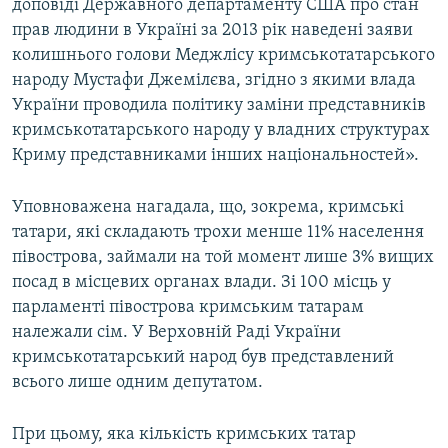
доповіді Державного департаменту США про стан
прав людини в Україні за 2013 рік наведені заяви
колишнього голови Меджлісу кримськотатарського
народу Мустафи Джемілєва, згідно з якими влада
України проводила політику заміни представників
кримськотатарського народу у владних структурах
Криму представниками інших національностей».
Уповноважена нагадала, що, зокрема, кримські
татари, які складають трохи менше 11% населення
півострова, займали на той момент лише 3% вищих
посад в місцевих органах влади. Зі 100 місць у
парламенті півострова кримським татарам
належали сім. У Верховній Раді України
кримськотатарський народ був представлений
всього лише одним депутатом.
При цьому, яка кількість кримських татар