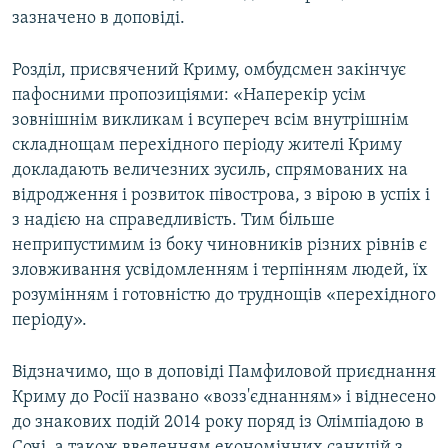
зазначено в доповіді.
Розділ, присвячений Криму, омбудсмен закінчує
пафосними пропозиціями: «Наперекір усім
зовнішнім викликам і всупереч всім внутрішнім
складнощам перехідного періоду жителі Криму
докладають величезних зусиль, спрямованих на
відродження і розвиток півострова, з вірою в успіх і
з надією на справедливість. Тим більше
неприпустимим із боку чиновників різних рівнів є
зловживання усвідомленням і терпінням людей, їх
розумінням і готовністю до труднощів «перехідного
періоду».
Відзначимо, що в доповіді Памфиловой приєднання
Криму до Росії названо «возз'єднанням» і віднесено
до знакових подій 2014 року поряд із Олімпіадою в
Сочі, а також введенням економічних санкцій з