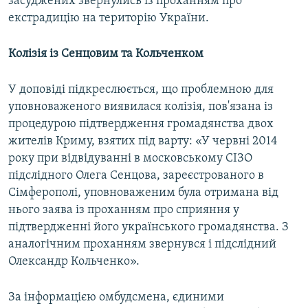
засуджених звернулись із проханням про
екстрадицію на територію України.
Колізія із Сенцовим та Кольченком
У доповіді підкреслюється, що проблемною для
уповноваженого виявилася колізія, пов'язана із
процедурою підтвердження громадянства двох
жителів Криму, взятих під варту: «У червні 2014
року при відвідуванні в московському СІЗО
підслідного Олега Сенцова, зареєстрованого в
Сімферополі, уповноваженим була отримана від
нього заява із проханням про сприяння у
підтвердженні його українського громадянства. З
аналогічним проханням звернувся і підслідний
Олександр Кольченко».
За інформацією омбудсмена, єдиними