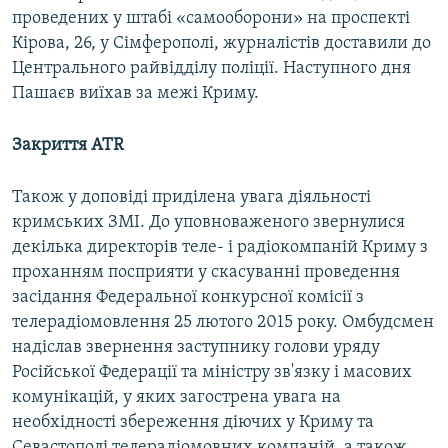
проведених у штабі «самооборони» на проспекті
Кірова, 26, у Сімферополі, журналістів доставили до
Центрального райвідділу поліції. Наступного дня
Пашаєв виїхав за межі Криму.
Закриття ATR
Також у доповіді приділена увага діяльності
кримських ЗМІ. До уповноваженого звернулися
декілька директорів теле- і радіокомпаній Криму з
проханням посприяти у скасуванні проведення
засідання Федеральної конкурсної комісії з
телерадіомовлення 25 лютого 2015 року. Омбудсмен
надіслав звернення заступнику голови уряду
Російської Федерації та міністру зв'язку і масових
комунікацій, у яких загострена увага на
необхідності збереження діючих у Криму та
Севастополі телерадіомовних компаній, а також