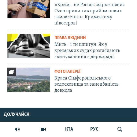
«Крим – не Росія»: маркетплейс
Ozon припинив прийом нових
замовлень на Кримському
півострові
ПРАВА ЛЮДИНИ
Мить – і ти шпигун. Як у
кримських судах розглядають
звинувачення в держзраді
ФОТОГАЛЕРЕЇ
Краса Сімферопольського
водосховища та занедбаність
довкола
ДОЛУЧАЙСЯ!
КТА
РУС