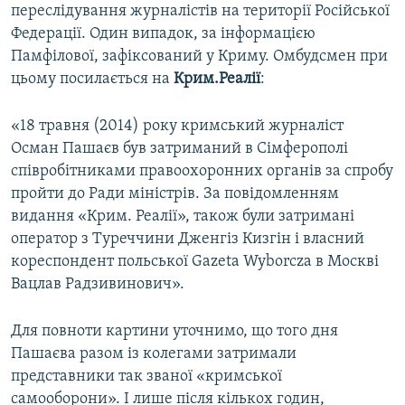
переслідування журналістів на території Російської
Федерації. Один випадок, за інформацією
Памфілової, зафіксований у Криму. Омбудсмен при
цьому посилається на
Крим.Реалії
:
«18 травня (2014) року кримський журналіст
Осман Пашаєв був затриманий в Сімферополі
співробітниками правоохоронних органів за спробу
пройти до Ради міністрів. За повідомленням
видання «Крим. Реалії», також були затримані
оператор з Туреччини Дженгіз Кизгін і власний
кореспондент польської Gazeta Wyborcza в Москві
Вацлав Радзивинович».
Для повноти картини уточнимо, що того дня
Пашаєва разом із колегами затримали
представники так званої «кримської
самооборони». І лише після кількох годин,