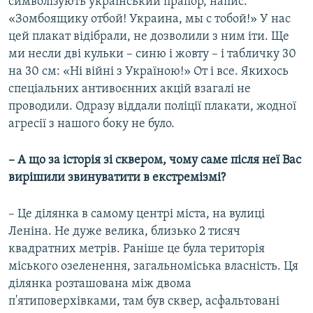
символізують український прапор, напис:
«Зомбоящику отбой! Украина, мы с тобой!» У нас
цей плакат відібрали, не дозволили з ним іти. Ще
ми несли дві кульки – синю і жовту – і табличку 30
на 30 см: «Ні війні з Україною!» От і все. Якихось
спеціальних антивоєнних акцій взагалі не
проводили. Одразу віддали поліції плакати, жодної
агресії з нашого боку не було.
– А що за історія зі сквером, чому саме після неї Вас
вирішили звинуватити в екстремізмі?
– Це ділянка в самому центрі міста, на вулиці
Леніна. Не дуже велика, близько 2 тисяч
квадратних метрів. Раніше це була територія
міського озеленення, загальноміська власність. Ця
ділянка розташована між двома
п'ятиповерхівками, там був сквер, асфальтовані