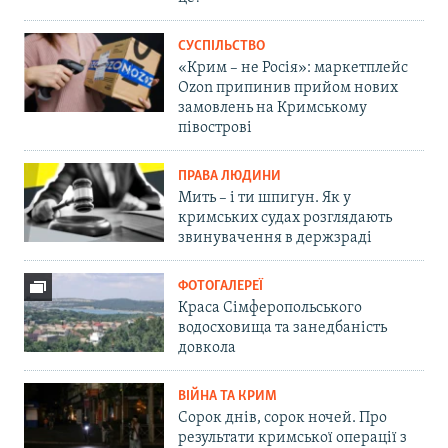
СУСПІЛЬСТВО
«Крим – не Росія»: маркетплейс
Ozon припинив прийом нових
замовлень на Кримському
півострові
ПРАВА ЛЮДИНИ
Мить – і ти шпигун. Як у
кримських судах розглядають
звинувачення в держзраді
ФОТОГАЛЕРЕЇ
Краса Сімферопольського
водосховища та занедбаність
довкола
ВІЙНА ТА КРИМ
Сорок днів, сорок ночей. Про
результати кримської операції з