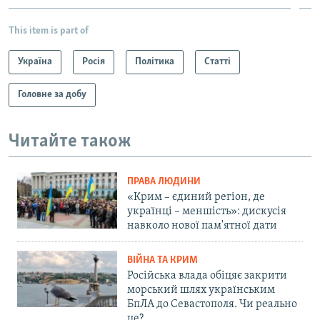
This item is part of
Україна
Росія
Політика
Статті
Головне за добу
Читайте також
ПРАВА ЛЮДИНИ
«Крим – єдиний регіон, де
українці – меншість»: дискусія
навколо нової пам'ятної дати
ВІЙНА ТА КРИМ
Російська влада обіцяє закрити
морський шлях українським
БпЛА до Севастополя. Чи реально
це?