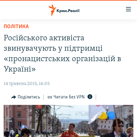
Доступність
посилання
Перейти
ПОЛІТИКА
до
НОВИНИ
Російського активіста
основного
ВОДА.КРИМ
матеріалу
звинувачують у підтримці
ВІДЕО ТА ФОТО
Перейти
«пронацистських організацій в
до
ПОЛІТИКА
Україні»
основної
БЛОГИ
навігації
14 травень 2015, 16:05
Перейти
ПОГЛЯД
до
Поділитись
Читати без VPN
ІНТЕРВ'Ю
пошуку
ВСЕ ЗА ДЕНЬ
СПЕЦПРОЕКТИ
ЯК ОБІЙТИ БЛОКУВАННЯ
ДЕПОРТАЦІЯ