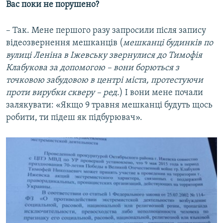
Вас поки не порушено?
– Так. Мене першого разу запросили після запису
відеозвернення мешканців (
мешканці будинків по
вулиці Леніна в Іжевську звернулися до Тимофія
Клабукова за допомогою – вони борються з
точковою забудовою в центрі міста, протестуючи
проти вирубки скверу – ред.
) І вони мене почали
залякувати: «Якщо 9 травня мешканці будуть щось
робити, ти підеш як підбурювач».