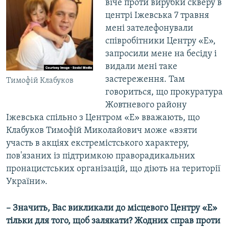
віче проти вирубки скверу в
центрі Іжевська 7 травня
мені зателефонували
співробітники Центру «Е»,
запросили мене на бесіду і
видали мені таке
застереження. Там
Тимофій Клабуков
говориться, що прокуратура
Жовтневого району
Іжевська спільно з Центром «Е» вважають, що
Клабуков Тимофій Миколайович може «взяти
участь в акціях екстремістського характеру,
пов'язаних із підтримкою праворадикальних
пронацистських організацій, що діють на території
України».
– Значить, Вас викликали до місцевого Центру «Е»
тільки для того, щоб залякати? Жодних справ проти