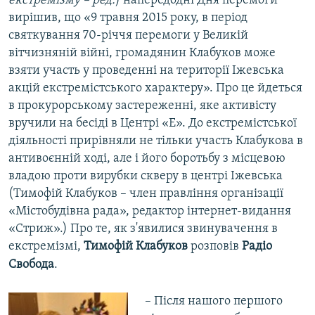
екстремізму – ред.
) напередодні Дня перемоги
вирішив, що «9 травня 2015 року, в період
святкування 70-річчя перемоги у Великій
вітчизняній війні, громадянин Клабуков може
взяти участь у проведенні на території Іжевська
акцій екстремістського характеру». Про це йдеться
в прокурорському застереженні, яке активісту
вручили на бесіді в Центрі «Е». До екстремістської
діяльності прирівняли не тільки участь Клабукова в
антивоєнній ході, але і його боротьбу з місцевою
владою проти вирубки скверу в центрі Іжевська
(Тимофій Клабуков – член правління організації
«Містобудівна рада», редактор інтернет-видання
«Стриж».) Про те, як з'явилися звинувачення в
екстремізмі,
Тимофій Клабуков
розповів
Радіо
Свобода
.
​– Після нашого першого