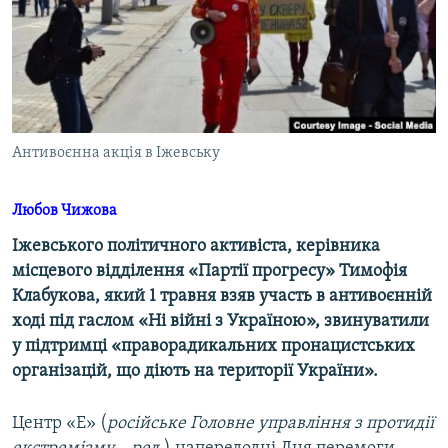
ВІДЕОУРОКИ «ELIFBE»
Русский
СВІДЧЕННЯ ОКУПАЦІЇ
Qırımtatar
УКРАЇНСЬКА ПРОБЛЕМА КРИМУ
ДОЛУЧАЙСЯ!
ІНФОГРАФІКА
Антивоєнна акція в Іжевську
Любов Чижова
Усі сайти RFE/RL
Іжевського політичного активіста, керівника
місцевого відділення «Партії прогресу» Тимофія
Клабукова, який 1 травня взяв участь в антивоєнній
ході під гаслом «Ні війні з Україною», звинуватили
у підтримці «праворадикальних пронацистських
організацій, що діють на території України».
Центр «Е» (
російське Головне управління з протидії