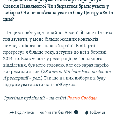
– Чи давно Ви перебуваєте в «Партії прогресу»
Олексія Навального? Чи збираєтеся брати участь у
виборах? Чи не пов'язана увага з боку Центру «Е» і з
цим?
– І з цим пов'язую, звичайно. А мені більше ні з чим
пов'язувати, у мене більше жодних контактів
немає, я нікого не знаю в Україні. В «Партії
прогресу» я більше року, вступив до неї в березні
2014-го. Брав участь у реєстрації регіонального
відділення, був його головою, але ось зараз партію
викреслили з гри (
28 квітня Мін'юст Росії позбавив
її реєстрації – ред.
) Так що на цих виборах я буду
підтримувати активістів «Яблука».
Оригінал публікації – на сайті
Радио Свобода
Поділитись
Читати без VPN
Follow us