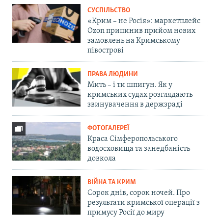
СУСПІЛЬСТВО
«Крим – не Росія»: маркетплейс
Ozon припинив прийом нових
замовлень на Кримському
півострові
ПРАВА ЛЮДИНИ
Мить – і ти шпигун. Як у
кримських судах розглядають
звинувачення в держзраді
ФОТОГАЛЕРЕЇ
Краса Сімферопольського
водосховища та занедбаність
довкола
ВІЙНА ТА КРИМ
Сорок днів, сорок ночей. Про
результати кримської операції з
примусу Росії до миру