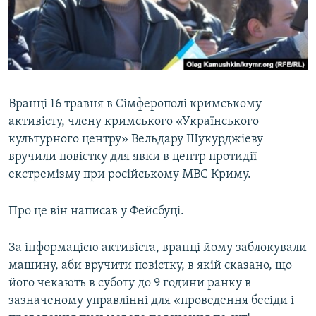
ВІДЕОУРОКИ «ELIFBE»
Русский
СВІДЧЕННЯ ОКУПАЦІЇ
Qırımtatar
УКРАЇНСЬКА ПРОБЛЕМА КРИМУ
ДОЛУЧАЙСЯ!
ІНФОГРАФІКА
Вранці 16 травня в Сімферополі кримському
активісту, члену кримського «Українського
культурного центру» Вельдару Шукурджіеву
Усі сайти RFE/RL
вручили повістку для явки в центр протидії
екстремізму при російському МВС Криму.
Про це він написав у Фейсбуці.
За інформацією активіста, вранці йому заблокували
машину, аби вручити повістку, в якій сказано, що
його чекають в суботу до 9 години ранку в
зазначеному управлінні для «проведення бесіди і