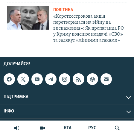
ПОЛІТИКА
«Короткострокова акція
перетворилася на війну на
виснаження»: Як пропаганда РФ
у Криму пояснює невдачі «СВО»
та залякує «мінними атаками»
ДОЛУЧАЙСЯ!
ПІДТРИМКА
ІНФО
© Крим.Реалії, 2026 | Усі права застережено.
КТА
РУС