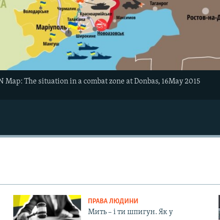
Map: The situation in a combat zone at Donbas, 16May 2015
ПРАВА ЛЮДИНИ
Мить – і ти шпигун. Як у