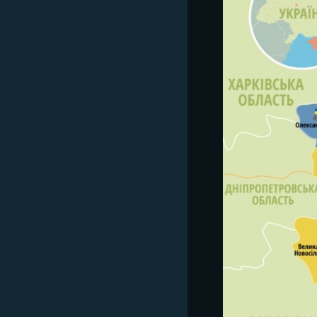
ВІДЕОУРОКИ «ELIFBE»
СВІДЧЕННЯ ОКУПАЦІЇ
УКРАЇНСЬКА ПРОБЛЕМА КРИМУ
ІНФОГРАФІКА