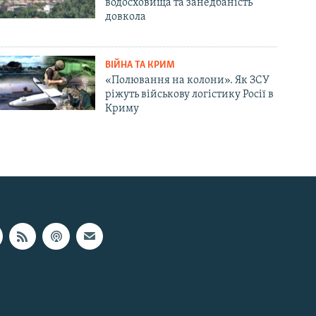
водосховища та занедбаність
довкола
ВІЙНА ТА КРИМ
«Полювання на колони». Як ЗСУ
ріжуть військову логістику Росії в
Криму