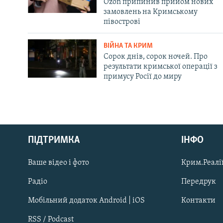
Ozon припинив прийом нових
замовлень на Кримському
півострові
ВІЙНА ТА КРИМ
Сорок днів, сорок ночей. Про
результати кримської операції з
примусу Росії до миру
Русский
ПІДТРИМКА
ІНФО
Qırımtatar
Ваше відео і фото
Крим.Реалії
ДОЛУЧАЙСЯ!
Радіо
Передрук
Мобільний додаток Android | iOS
Контакти
RSS / Podcast