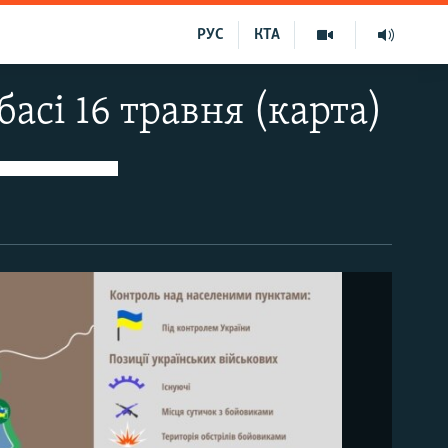
РУС
КТА
басі 16 травня (карта)
Інфографіка Інформаційно-аналітичного центру Ради національної безпеки і оборони України. Ситуація станом на 16 травня. Хронологію розвитку ситуації у зоні бойових дій із 1 липня 2014 року дивіться