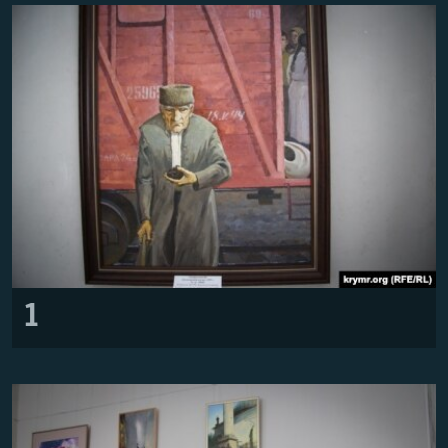
ВІДЕОУРОКИ «ELIFBE»
Русский
СВІДЧЕННЯ ОКУПАЦІЇ
Qırımtatar
УКРАЇНСЬКА ПРОБЛЕМА КРИМУ
ДОЛУЧАЙСЯ!
ІНФОГРАФІКА
Усі сайти RFE/RL
1