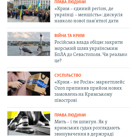
ПРАВА ЛЮДИНИ
«Крим – єдиний регіон, де
українці – меншість»: дискусія
навколо нової пам'ятної дати
ВІЙНА ТА КРИМ
Російська влада обіцяє закрити
морський шлях українським
БпЛА до Севастополя. Чи реально
це?
СУСПІЛЬСТВО
«Крим – не Росія»: маркетплейс
Ozon припинив прийом нових
замовлень на Кримському
півострові
ПРАВА ЛЮДИНИ
Мить – і ти шпигун. Як у
кримських судах розглядають
звинувачення в держзраді