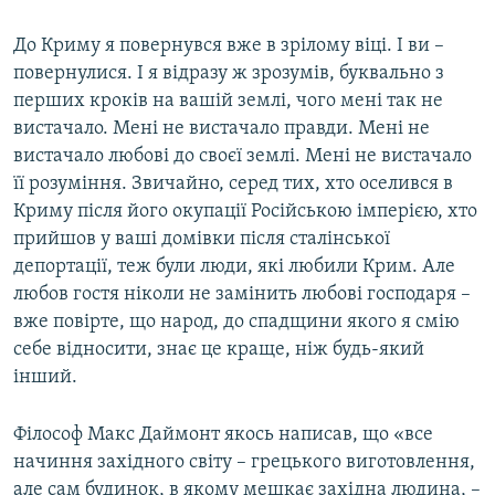
До Криму я повернувся вже в зрілому віці. І ви –
повернулися. І я відразу ж зрозумів, буквально з
перших кроків на вашій землі, чого мені так не
вистачало. Мені не вистачало правди. Мені не
вистачало любові до своєї землі. Мені не вистачало
її розуміння. Звичайно, серед тих, хто оселився в
Криму після його окупації Російською імперією, хто
прийшов у ваші домівки після сталінської
депортації, теж були люди, які любили Крим. Але
любов гостя ніколи не замінить любові господаря –
вже повірте, що народ, до спадщини якого я смію
себе відносити, знає це краще, ніж будь-який
інший.
Філософ Макс Даймонт якось написав, що «все
начиння західного світу – грецького виготовлення,
але сам будинок, в якому мешкає західна людина, –