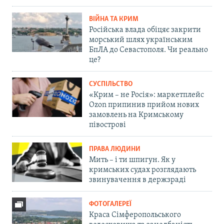
ВІЙНА ТА КРИМ
Російська влада обіцяє закрити
морський шлях українським
БпЛА до Севастополя. Чи реально
це?
СУСПІЛЬСТВО
«Крим – не Росія»: маркетплейс
Ozon припинив прийом нових
замовлень на Кримському
півострові
ПРАВА ЛЮДИНИ
Мить – і ти шпигун. Як у
кримських судах розглядають
звинувачення в держзраді
ФОТОГАЛЕРЕЇ
Краса Сімферопольського