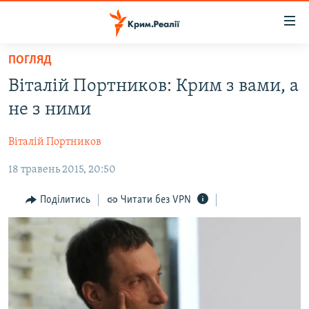
Доступність
посилання
Перейти
ПОГЛЯД
до
НОВИНИ
Віталій Портников: Крим з вами, а
основного
ВОДА.КРИМ
матеріалу
не з ними
ВІДЕО ТА ФОТО
Перейти
до
Віталій Портников
ПОЛІТИКА
основної
18 травень 2015, 20:50
БЛОГИ
навігації
Перейти
ПОГЛЯД
Поділитись
Читати без VPN
до
ІНТЕРВ'Ю
пошуку
ВСЕ ЗА ДЕНЬ
СПЕЦПРОЕКТИ
ЯК ОБІЙТИ БЛОКУВАННЯ
ДЕПОРТАЦІЯ