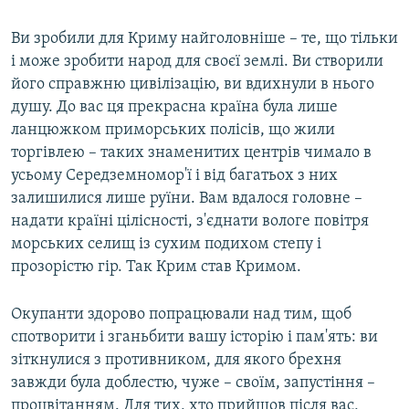
Ви зробили для Криму найголовніше – те, що тільки
і може зробити народ для своєї землі. Ви створили
його справжню цивілізацію, ви вдихнули в нього
душу. До вас ця прекрасна країна була лише
ланцюжком приморських полісів, що жили
торгівлею – таких знаменитих центрів чимало в
усьому Середземномор'ї і від багатьох з них
залишилися лише руїни. Вам вдалося головне –
надати країні цілісності, з'єднати вологе повітря
морських селищ із сухим подихом степу і
прозорістю гір. Так Крим став Кримом.
Окупанти здорово попрацювали над тим, щоб
спотворити і зганьбити вашу історію і пам'ять: ви
зіткнулися з противником, для якого брехня
завжди була доблестю, чуже – своїм, запустіння –
процвітанням. Для тих, хто прийшов після вас,