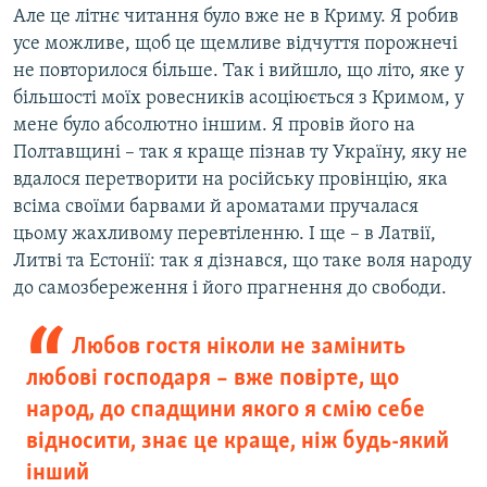
Але це літнє читання було вже не в Криму. Я робив
усе можливе, щоб це щемливе відчуття порожнечі
не повторилося більше. Так і вийшло, що літо, яке у
більшості моїх ровесників асоціюється з Кримом, у
мене було абсолютно іншим. Я провів його на
Полтавщині – так я краще пізнав ту Україну, яку не
вдалося перетворити на російську провінцію, яка
всіма своїми барвами й ароматами пручалася
цьому жахливому перевтіленню. І ще – в Латвії,
Литві та Естонії: так я дізнався, що таке воля народу
до самозбереження і його прагнення до свободи.
Любов гостя ніколи не замінить
любові господаря – вже повірте, що
народ, до спадщини якого я смію себе
відносити, знає це краще, ніж будь-який
інший