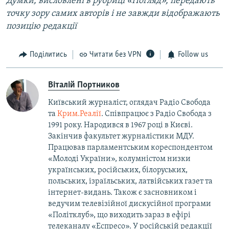
Думки, висловлені в рубриці «Погляд», передають
точку зору самих авторів і не завжди відображають
позицію редакції
Поділитись
Читати без VPN
Follow us
Віталій Портников
Київський журналіст, оглядач Радіо Свобода
та
Крим.Реалії
. Співпрацює з Радіо Свобода з
1991 року. Народився в 1967 році в Києві.
Закінчив факультет журналістики МДУ.
Працював парламентським кореспондентом
«Молоді України», колумністом низки
українських, російських, білоруських,
польських, ізраїльських, латвійських газет та
інтернет-видань. Також є засновником і
ведучим телевізійної дискусійної програми
«Політклуб», що виходить зараз в ефірі
телеканалу «Еспресо». У російській редакції