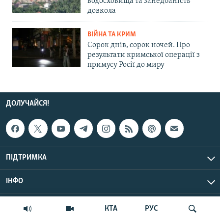
водосховища та занедбаність
довкола
ВІЙНА ТА КРИМ
Сорок днів, сорок ночей. Про
результати кримської операції з
примусу Росії до миру
ДОЛУЧАЙСЯ!
ПІДТРИМКА
ІНФО
© Крим.Реалії, 2026 | Усі права застережено.
КТА
РУС