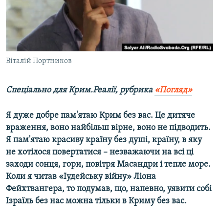
ВІДЕОУРОКИ «ELIFBE»
Русский
СВІДЧЕННЯ ОКУПАЦІЇ
Qırımtatar
УКРАЇНСЬКА ПРОБЛЕМА КРИМУ
ДОЛУЧАЙСЯ!
Віталій Портников
ІНФОГРАФІКА
Спеціально для Крим.Реалії, рубрика
«Погляд»
Усі сайти RFE/RL
Я дуже добре пам'ятаю Крим без вас. Це дитяче
враження, воно найбільш вірне, воно не підводить.
Я пам'ятаю красиву країну без душі, країну, в яку
не хотілося повертатися – незважаючи на всі ці
заходи сонця, гори, повітря Масандри і тепле море.
Коли я читав «Іудейську війну» Ліона
Фейхтвангера, то подумав, що, напевно, уявити собі
Ізраїль без нас можна тільки в Криму без вас.