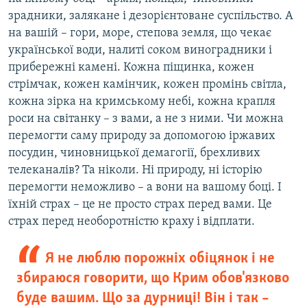
зрадники, залякане і дезорієнтоване суспільство. А
на вашій – гори, море, степова земля, що чекає
української води, налиті соком виноградники і
прибережні камені. Кожна піщинка, кожен
стрімчак, кожен камінчик, кожен промінь світла,
кожна зірка на кримському небі, кожна крапля
роси на світанку – з вами, а не з ними. Чи можна
перемогти саму природу за допомогою іржавих
посудин, чиновницької демагогії, брехливих
телеканалів? Та ніколи. Ні природу, ні історію
перемогти неможливо – а вони на вашому боці. І
їхній страх – це не просто страх перед вами. Це
страх перед необоротністю краху і відплати.
Я не люблю порожніх обіцянок і не
збираюся говорити, що Крим обов'язково
буде вашим. Що за дурниці! Він і так –