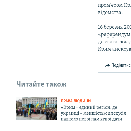
прем'єром Кри
відомства.
16 березня 20
«референдум п
до свого скла
Крим анексув
Поділитис
Читайте також
ПРАВА ЛЮДИНИ
«Крим – єдиний регіон, де
українці – меншість»: дискусія
навколо нової пам'ятної дати