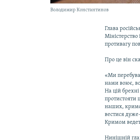
Володимир Константинов
Глава російс
Міністерство
противагу пов
Про це він ск
«Ми перебува
нами воює, во
На цій брехні
протистояти 
наших, кримс
вестися дуже
Кримом ведет
Нинішній гла