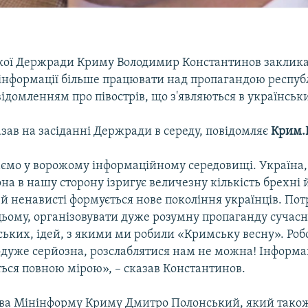
ької Держради Криму Володимир Константинов заклик
 інформації більше працювати над пропагандою респуб
ідомленням про півострів, що з'являються в українськ
азав на засіданні Держради в середу, повідомляє
Крим.Р
ємо у ворожому інформаційному середовищі. Україна, я
на в нашу сторону ізригує величезну кількість брехні 
 й ненависті формується нове покоління українців. Пот
цьому, організовувати дуже розумну пропаганду сучасн
ьких, ідей, з якими ми робили «Кримську весну». Роб
-дуже серйозна, розслаблятися нам не можна! Інформац
ься повною мірою», – сказав Константинов.
ва Мінінформу Криму Дмитро Полонський, який також 