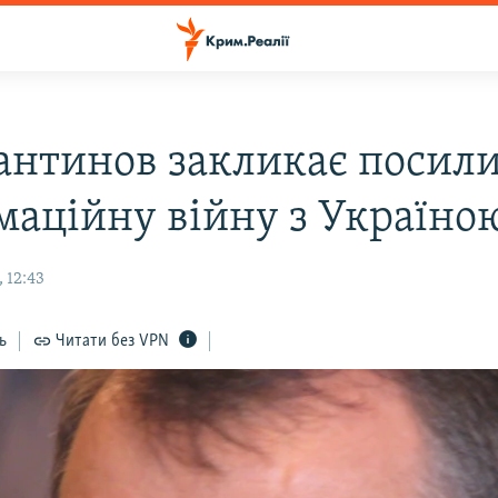
антинов закликає посил
маційну війну з Україно
 12:43
ь
Читати без VPN