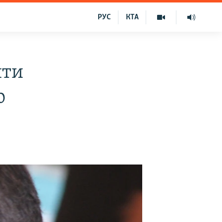
РУС
КТА
ити
ю