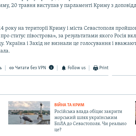
му, 20 травня виступав у парламенті Криму з доповід
14 року на території Криму і міста Севастополя пройшо
ро статус півострова», за результатами якого Росія в
ду. Україна і Захід не визнали це голосування і вважают
ала.
ь
Читати без VPN
Follow us
Print
ВІЙНА ТА КРИМ
Російська влада обіцяє закрити
морський шлях українським
БпЛА до Севастополя. Чи реально
це?