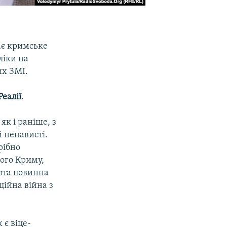
ає кримське
ліки на
их ЗМІ.
еалії
.
к і раніше, з
й ненависті.
рібно
ого Криму,
ота повинна
ійна війна з
є віце-