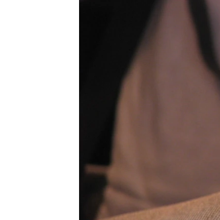
ВІДЕОУРОКИ «ELIFBE»
СВІДЧЕННЯ ОКУПАЦІЇ
УКРАЇНСЬКА ПРОБЛЕМА КРИМУ
ІНФОГРАФІКА