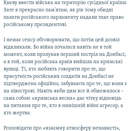
Києву ввести війська на територію сусідньої країни.
Зате я прекрасно пам'ятаю, як рік тому обидві
палати російського парламенту надали таке право
російському президентові.
І немає сенсу обговорювати, що потім цей дозвіл
відкликали. Бо війна почалася навіть не в той
момент, коли пролунав перший постріл на Донбасі,
а в той, коли російська армія вийшла на кримські
вулиці. Ті, хто люблять говорити про те, що
присутність російських солдатів на Донбасі не
підтверджена офіційно, забувають про те, що вони є
на півострові. Навіть якби цим все й обмежилося –
сама собою «кримська весна» дає чітку відповідь
на питання про те, хто в нинішній війні агресор, а
хто жертва.
Розповідати про «взаємну атмосферу ненависті»,