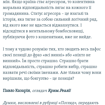
мін. Якщо країна стає агресором, то колективна
моральна відповідальність лягає на кожного її
громадянина. Статус агресора – це взагалі та
історія, яка тягне за собою сильний логічний ряд,
від якого вже не вдасться відмахнутися. І
відсидітися в ментальному бомбосховищі,
публікуючи фото з кошенятами, вже не вийде.
І тому я чудово розумію тих, хто зводить весь пафос
своєї позиції до фраз «всі винні» або «ніхто не
винний». Їм просто страшно. Страшно брати
відповідальність, страшно робити вибір, страшно
назвати речі своїми іменами. Але тільки чому вони
вирішили, що боягузтво – це позиція?
Павло Казарін
,
оглядач
Крим.Реалії
Думки, висловлені в рубриці «Погляд», передають